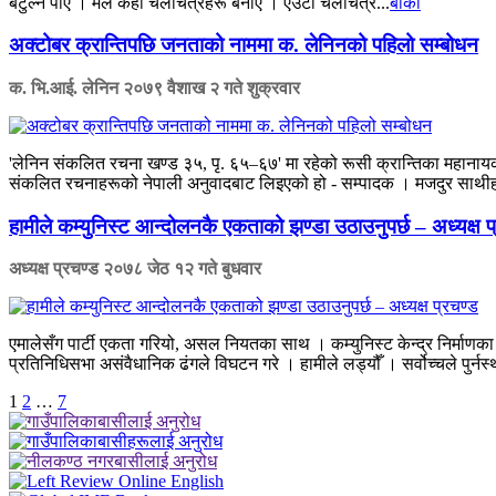
बटुल्न पाएँ । मैले केही चलचित्रहरू बनाएँ । एउटा चलचित्र...
बाँकी
अक्टोबर क्रान्तिपछि जनताको नाममा क. लेनिनको पहिलो सम्बोधन
क. भि.आई. लेनिन
२०७९ वैशाख २ गते शुक्रवार
'लेनिन संकलित रचना खण्ड ३५, पृ. ६५–६७' मा रहेको रूसी क्रान्तिका महानायक 
संकलित रचनाहरूको नेपाली अनुवादबाट लिइएको हो - सम्पादक । मजदुर साथीहरू,
हामीले कम्युनिस्ट आन्दोलनकै एकताको झण्डा उठाउनुपर्छ – अध्यक्ष प
अध्यक्ष प्रचण्ड
२०७८ जेठ १२ गते बुधवार
एमालेसँग पार्टी एकता गरियो, असल नियतका साथ । कम्युनिस्ट केन्द्र निर्माणका 
प्रतिनिधिसभा असंवैधानिक ढंगले विघटन गरे । हामीले लड्यौँ । सर्वोच्चले पुर्नस्
अर्को
1
2
…
7
»