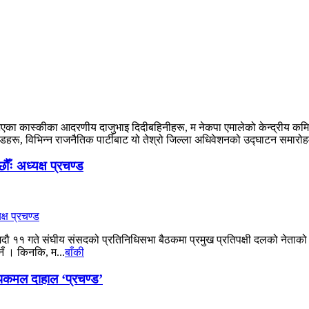
भएका कास्कीका आदरणीय दाजुभाइ दिदीबहिनीहरू, म नेकपा एमालेको केन्द्रीय कमिटीक
ू, विभिन्न राजनैतिक पार्टीबाट यो तेश्रो जिल्ला अधिवेशनको उ‌द्घाटन समारोहम
ौँः अध्यक्ष प्रचण्ड
 भदौ ११ गते संघीय संसदको प्रतिनिधिसभा बैठकमा प्रमुख प्रतिपक्षी दलको नेताको 
नँ । किनकि, म...
बाँकी
पकमल दाहाल ‘प्रचण्ड’