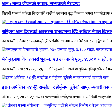
धान : मानव जीवनको आधार, सभ्यताको मेरुदण्ड
बिहानी घामको पहिलो किरणसँगै गाउँको एकजना वृद्ध किसान आफ्नो धानखेततर्फ ल
राष्ट्रिय धान दिवसको अवसरमा शुभकामना दिँदै अखिल नेपाल किसान म
काठमाडौँ । देशभर "जलवायुमैत्री प्रविधि, धानमा आत्मनिर्भरता र समृद्धि" भन्
भेनेजुएलामा विनाशकारी भूकम्प: २३५ जनाको मृत्यु, ४,३०० घाइते; स
काठमाडौँ, असार १२ (जुन २६) । भेनेजुएलाले आफ्नो आधुनिक इतिहासकै सबैभन्दा 
इरान-अमेरिका १४ बुँदे सम्झौता र होर्मुजमा डुबेको साम्राज्यवादी काग
परिचयः सन् २०२६ जुन १८ मा फ्रान्सको भर्साइल्स दरबारमा अमेरिकी राष्ट्रपति डो