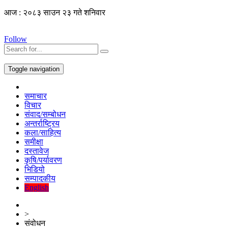
आज : २०८३ साउन २३ गते शनिवार
Follow
Toggle navigation
समाचार
विचार
संवाद/सम्बोधन
अन्तर्राष्ट्रिय
कला/साहित्य
समीक्षा
दस्तावेज
कृषि/पर्यावरण
भिडियो
सम्पादकीय
English
>
संवोधन