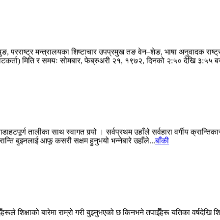
 परराष्ट्र मन्त्रालयका शिष्टाचार उपप्रमुख तङ वेन–शेङ, भाषा अनुवादक राष्ट्रपति
(टिपोटकर्ता) मिति र समयः सोमबार, फेब्रुअरी २१, १९७२, दिनको २:५० देखि ३:५५ बज
ूर्ण तालीका साथ स्वागत गर्‍यो । सर्वप्रथम उहाँले सर्वहारा वर्गीय क्रान्तिकार
न्ति बुझ्नलाई आफू कसरी सक्षम हुनुभयो भन्नेबारे उहाँले...
बाँकी
ँहरूले शिक्षाको बारेमा राम्रो गरी बुझ्नुभएको छ किनभने तपाईँहरू यतिका वर्षदेखि श