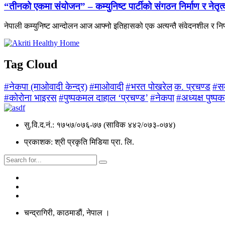
“तीनको एकमा संयोजन” – कम्युनिष्ट पार्टीको संगठन निर्माण र नेतृ
नेपाली कम्युनिष्ट आन्दोलन आज आफ्नो इतिहासको एक अत्यन्तै संवेदनशील र निर
Tag Cloud
#नेकपा (माओवादी केन्द्र)
#माओवादी
#भरत पोखरेल
क. प्रचण्ड
#स
#कोरोना भाइरस
#पुष्पकमल दाहाल ‘प्रचण्ड’
#नेकपा
#अध्यक्ष पुष्प
सु.वि.द.नं.: १७५७/०७६-७७ (साविक ४४२/०७३-०७४)
प्रकाशक: श्री प्रकृति मिडिया प्रा. लि.
चन्द्रागिरी, काठमाडाैं, नेपाल ।