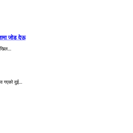
रतामा जोड देऊ
अखिल...
ा गएको दुई...