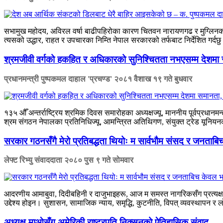
सभामुख महोदय, अविरल वर्षा बाढीपहिरोका कारण चितवन नारायणगढ र मुग्लिनको
त्यसको उद्धार, राहत र उपचारका निम्ति नेपाल सरकारको तर्फबाट निर्देशित गर्दछु 
श्रमजीवी वर्गको हकहित र अधिकारको सुनिश्चितता नभएसम्म देशमा समा
प्रधानमन्त्री पुष्पकमल दाहाल 'प्रचण्ड'
२०८१ वैशाख १९ गते बुधवार
१३५ औँ अन्तर्राष्ट्रिय श्रमिक दिवस समारोहका अध्यक्षज्यू, माननीय पूर्वप्रधानमन
श्रम संगठन नेपालका प्रतिनिधिज्यू, आमन्त्रित अतिथिगण, संयुक्त ट्रेड यूनियनका
सरकार गठनसँगै मेरो प्रतिबद्धता थियोः म सार्वभौम संसद र जनताबिच 
लेफ्ट रिभ्यु संवाददाता
२०८० पुस ९ गते सोमवार
आदरणीय आमाबुवा, दिदीबहिनी र दाजुभाइहरू, आज म समस्त नागरिकसँग प्रत्यक्ष
उद्देश्य होइन। सुशासन, सामाजिक न्याय, समृद्धि, कुटनीति, विपत् व्यवस्थापन र लो
अध्यक्ष माओसँग अमेरिकी राष्ट्रपति निक्सनको ऐतिहासिक संवाद