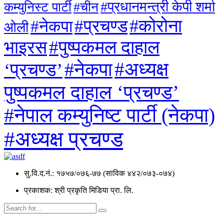
#प्रधानमन्त्री केपी शर्मा
कम्युनिस्ट पार्टी
#चीन
#कोरोना
#प्रचण्ड
#नेकपा
ओली
#पुष्पकमल दाहाल
भाइरस
#अध्यक्ष
#नेकपा
‘प्रचण्ड’
पुष्पकमल दाहाल ‘प्रचण्ड’
#नेपाल कम्युनिष्ट पार्टी (नेकपा)
#अध्यक्ष प्रचण्ड
सु.वि.द.नं.: १७५७/०७६-७७ (साविक ४४२/०७३-०७४)
प्रकाशक: श्री प्रकृति मिडिया प्रा. लि.