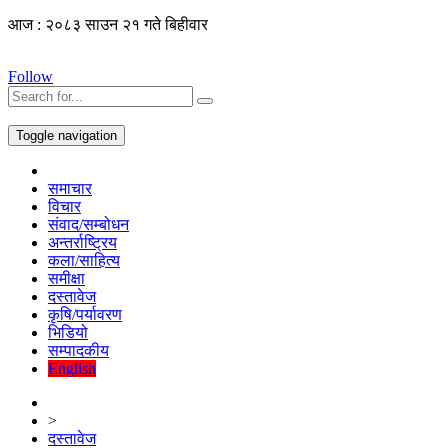
आज : २०८३ साउन २१ गते बिहीवार
Follow
Toggle navigation
समाचार
विचार
संवाद/सम्बोधन
अन्तर्राष्ट्रिय
कला/साहित्य
समीक्षा
दस्तावेज
कृषि/पर्यावरण
भिडियो
सम्पादकीय
English
>
दस्तावेज