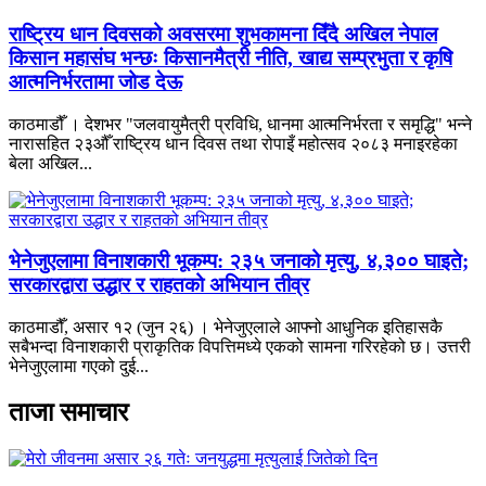
राष्ट्रिय धान दिवसको अवसरमा शुभकामना दिँदै अखिल नेपाल
किसान महासंघ भन्छः किसानमैत्री नीति, खाद्य सम्प्रभुता र कृषि
आत्मनिर्भरतामा जोड देऊ
काठमाडौँ । देशभर "जलवायुमैत्री प्रविधि, धानमा आत्मनिर्भरता र समृद्धि" भन्ने
नारासहित २३औँ राष्ट्रिय धान दिवस तथा रोपाइँ महोत्सव २०८३ मनाइरहेका
बेला अखिल...
भेनेजुएलामा विनाशकारी भूकम्प: २३५ जनाको मृत्यु, ४,३०० घाइते;
सरकारद्वारा उद्धार र राहतको अभियान तीव्र
काठमाडौँ, असार १२ (जुन २६) । भेनेजुएलाले आफ्नो आधुनिक इतिहासकै
सबैभन्दा विनाशकारी प्राकृतिक विपत्तिमध्ये एकको सामना गरिरहेको छ। उत्तरी
भेनेजुएलामा गएको दुई...
ताजा समाचार