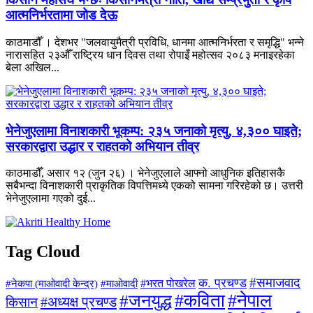
आत्मनिर्भरतामा जोड देऊ
काठमाडौँ । देशभर "जलवायुमैत्री प्रविधि, धानमा आत्मनिर्भरता र समृद्धि" भन्ने
नारासहित २३औँ राष्ट्रिय धान दिवस तथा रोपाइँ महोत्सव २०८३ मनाइरहेका
बेला अखिल...
भेनेजुएलामा विनाशकारी भूकम्प: २३५ जनाको मृत्यु, ४,३०० घाइते;
सरकारद्वारा उद्धार र राहतको अभियान तीव्र
काठमाडौँ, असार १२ (जुन २६) । भेनेजुएलाले आफ्नो आधुनिक इतिहासकै
सबैभन्दा विनाशकारी प्राकृतिक विपत्तिमध्ये एकको सामना गरिरहेको छ। उत्तरी
भेनेजुएलामा गएको दुई...
Tag Cloud
#समाजवाद
क. प्रचण्ड
#माओवादी
#भरत पोखरेल
#नेकपा (माओवादी केन्द्र)
#जनयुद्ध
#कविता
#नेपाल
#अध्यक्ष प्रचण्ड
किसान