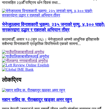
नारासहित २३औँ राष्ट्रिय धान दिवस तथा...
भेनेजुएलामा विनाशकारी भूकम्प: २३५ जनाको मृत्यु, ४,३०० घाइते;
सरकारद्वारा उद्धार र राहतको अभियान तीव्र
काठमाडौँ, असार १२ (जुन २६) । भेनेजुएलाले आफ्नो आधुनिक इतिहासकै
सबैभन्दा विनाशकारी प्राकृतिक विपत्तिमध्ये एकको सामना...
लाेकप्रिय
महान सहिद क. रीतबहादुर खड्‌का अमर रहुन्
महान् नेपाली 'जनयुद्ध'ले सवा दशवर्षे जीवन अवधि संघर्षका चरणहरू पार गर्दै