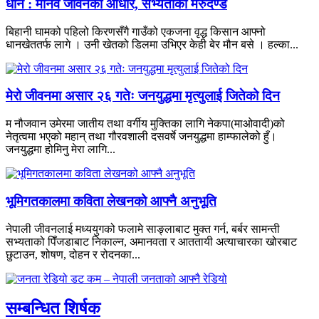
धान : मानव जीवनको आधार, सभ्यताको मेरुदण्ड
बिहानी घामको पहिलो किरणसँगै गाउँको एकजना वृद्ध किसान आफ्नो
धानखेततर्फ लागे । उनी खेतको डिलमा उभिएर केही बेर मौन बसे । हल्का...
मेरो जीवनमा असार २६ गतेः जनयुद्धमा मृत्युलाई जितेको दिन
म नौजवान उमेरमा जातीय तथा वर्गीय मुक्तिका लागि नेकपा(माओवादी)को
नेतृत्वमा भएको महान् तथा गौरवशाली दसवर्षे जनयुद्धमा हाम्फालेको हुँ।
जनयुद्धमा होमिनु मेरा लागि...
भूमिगतकालमा कविता लेखनको आफ्नै अनुभूति
नेपाली जीवनलाई मध्ययुगको फलामे साङ्लाबाट मुक्त गर्न, बर्बर सामन्ती
सभ्यताको पिँजडाबाट निकाल्न, अमानवता र आततायी अत्याचारका खोरबाट
छुटाउन, शोषण, दोहन र रोदनका...
सम्बन्धित शिर्षक