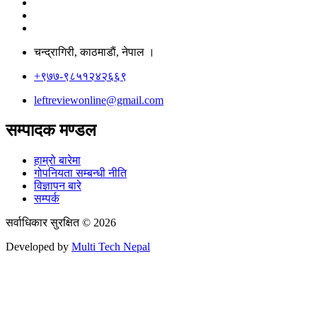
चन्द्रागिरी, काठमाडाैं, नेपाल ।
+९७७-९८५१२४२६६९
leftreviewonline@gmail.com
सम्पादक मण्डल
हाम्रो बारेमा
गोपनियता सम्बन्धी नीति
विज्ञापन बारे
सम्पर्क
सर्वाधिकार सुरक्षित © 2026
Developed by
Multi Tech Nepal