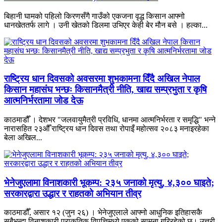
बिहानी घामको पहिलो किरणसँगै गाउँको एकजना वृद्ध किसान आफ्नो
धानखेततर्फ लागे । उनी खेतको डिलमा उभिएर केही बेर मौन बसे । हल्का...
राष्ट्रिय धान दिवसको अवसरमा शुभकामना दिँदै अखिल नेपाल
किसान महासंघ भन्छः किसानमैत्री नीति, खाद्य सम्प्रभुता र कृषि
आत्मनिर्भरतामा जोड देऊ
काठमाडौँ । देशभर "जलवायुमैत्री प्रविधि, धानमा आत्मनिर्भरता र समृद्धि" भन्ने
नारासहित २३औँ राष्ट्रिय धान दिवस तथा रोपाइँ महोत्सव २०८३ मनाइरहेका
बेला अखिल...
भेनेजुएलामा विनाशकारी भूकम्प: २३५ जनाको मृत्यु, ४,३०० घाइते;
सरकारद्वारा उद्धार र राहतको अभियान तीव्र
काठमाडौँ, असार १२ (जुन २६) । भेनेजुएलाले आफ्नो आधुनिक इतिहासकै
सबैभन्दा विनाशकारी प्राकृतिक विपत्तिमध्ये एकको सामना गरिरहेको छ। उत्तरी