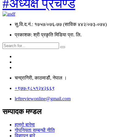
#अध्यक्ष प्रचण्ड
सु.वि.द.नं.: १७५७/०७६-७७ (साविक ४४२/०७३-०७४)
प्रकाशक: श्री प्रकृति मिडिया प्रा. लि.
चन्द्रागिरी, काठमाडाैं, नेपाल ।
+९७७-९८५१२४२६६९
leftreviewonline@gmail.com
सम्पादक मण्डल
हाम्रो बारेमा
गोपनियता सम्बन्धी नीति
विज्ञापन बारे