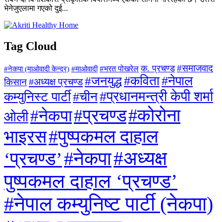
भेनेजुएलामा गएको दुई...
Tag Cloud
#समाजवाद
क. प्रचण्ड
#माओवादी
#भरत पोखरेल
#नेकपा (माओवादी केन्द्र)
#जनयुद्ध
#कविता
#नेपाल
#अध्यक्ष प्रचण्ड
किसान
#प्रधानमन्त्री केपी शर्मा
कम्युनिस्ट पार्टी
#चीन
#कोरोना
#प्रचण्ड
#नेकपा
ओली
#पुष्पकमल दाहाल
भाइरस
#अध्यक्ष
#नेकपा
‘प्रचण्ड’
पुष्पकमल दाहाल ‘प्रचण्ड’
#नेपाल कम्युनिष्ट पार्टी (नेकपा)