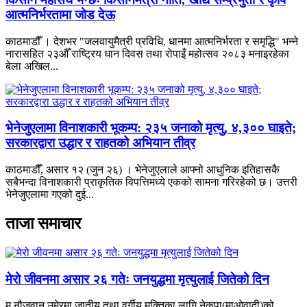
आत्मनिर्भरतामा जोड देऊ
काठमाडौँ । देशभर "जलवायुमैत्री प्रविधि, धानमा आत्मनिर्भरता र समृद्धि" भन्ने
नारासहित २३औँ राष्ट्रिय धान दिवस तथा रोपाइँ महोत्सव २०८३ मनाइरहेका
बेला अखिल...
भेनेजुएलामा विनाशकारी भूकम्प: २३५ जनाको मृत्यु, ४,३०० घाइते;
सरकारद्वारा उद्धार र राहतको अभियान तीव्र
काठमाडौँ, असार १२ (जुन २६) । भेनेजुएलाले आफ्नो आधुनिक इतिहासकै
सबैभन्दा विनाशकारी प्राकृतिक विपत्तिमध्ये एकको सामना गरिरहेको छ। उत्तरी
भेनेजुएलामा गएको दुई...
ताजा समाचार
मेरो जीवनमा असार २६ गतेः जनयुद्धमा मृत्युलाई जितेको दिन
म नौजवान उमेरमा जातीय तथा वर्गीय मुक्तिका लागि नेकपा(माओवादी)को