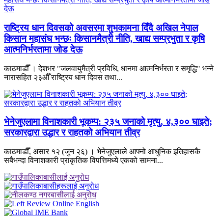
राष्ट्रिय धान दिवसको अवसरमा शुभकामना दिँदै अखिल नेपाल
किसान महासंघ भन्छः किसानमैत्री नीति, खाद्य सम्प्रभुता र कृषि
आत्मनिर्भरतामा जोड देऊ
काठमाडौँ । देशभर "जलवायुमैत्री प्रविधि, धानमा आत्मनिर्भरता र समृद्धि" भन्ने
नारासहित २३औँ राष्ट्रिय धान दिवस तथा...
भेनेजुएलामा विनाशकारी भूकम्प: २३५ जनाको मृत्यु, ४,३०० घाइते;
सरकारद्वारा उद्धार र राहतको अभियान तीव्र
काठमाडौँ, असार १२ (जुन २६) । भेनेजुएलाले आफ्नो आधुनिक इतिहासकै
सबैभन्दा विनाशकारी प्राकृतिक विपत्तिमध्ये एकको सामना...