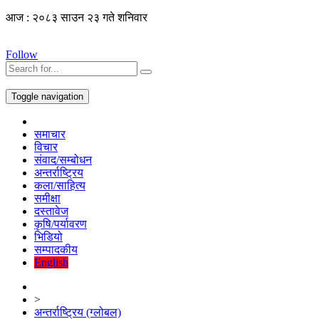
आज : २०८३ साउन २३ गते शनिवार
Follow
Toggle navigation
समाचार
विचार
संवाद/सम्बोधन
अन्तर्राष्ट्रिय
कला/साहित्य
समीक्षा
दस्तावेज
कृषि/पर्यावरण
भिडियो
सम्पादकीय
English
>
अन्तर्राष्ट्रिय (ग्लोबल)