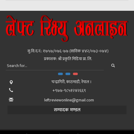
सु.वि.द.नं.: १७५७/०७६-७७ (साविक ४४२/०७३-०७४)
प्रकाशक: श्री प्रकृति मिडिया प्रा. लि.
चन्द्रागिरी, काठमाडाैं, नेपाल ।
+९७७-९८५१२४२६६९
leftreviewonline@gmail.com
सम्पादक मण्डल