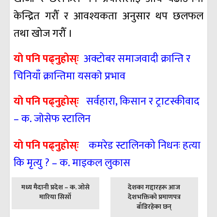
केन्द्रित गरौँ र आवश्यकता अनुसार थप छलफल
तथा खोज गरौँ ।
याे पनि पढ्नुहाेस्ः
अक्टोबर समाजवादी क्रान्ति र
चिनियाँ क्रान्तिमा यसकाे प्रभाव
याे पनि पढ्नुहाेस्ः
सर्वहारा, किसान र ट्राटस्कीवाद
– क. जाेसेफ स्टालिन
याे पनि पढ्नुहाेस्ः
कमरेड स्टालिनको निधनः हत्या
कि मृत्यु ? – क. माइकल लुकास
पछिल्लाे
अघिल्लाे
मध्य मैदानी प्रदेश – क. जोसे
देशका गद्दारहरू आज
-
-
मारिया सिसोँ
देशभक्तिको प्रमाणपत्र
बाँडिरहेका छन्