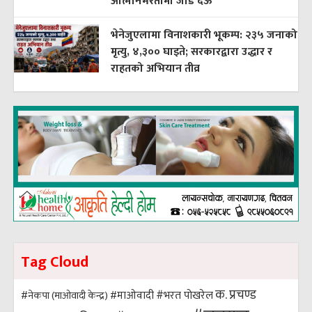
आत्मनिर्भरतामा जोड देऊ
भेनेजुएलामा विनाशकारी भूकम्प: २३५ जनाको
मृत्यु, ४,३०० घाइते; सरकारद्वारा उद्धार र
राहतको अभियान तीव्र
Tag Cloud
क. प्रचण्ड
#भरत पोखरेल
#नेकपा (माओवादी केन्द्र)
#माओवादी