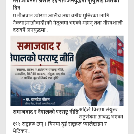
मेरो जीवनमा असार २६ गतेः जनयुद्धमा मृत्युलाई जितेको
दिन
म नौजवान उमेरमा जातीय तथा वर्गीय मुक्तिका लागि
नेकपा(माओवादी)को नेतृत्वमा भएको महान् तथा गौरवशाली
दसवर्षे जनयुद्धमा...
अहिले विश्वमा संयुक्त
समाजवाद र नेपालको परराष्ट्र नीति
राष्ट्रसंघमा आबद्ध भएका
१९५ राष्ट्रहरू छन् । यिनमा दुई राष्ट्रहरू प्यालेष्टाइन र
भेटिकन...