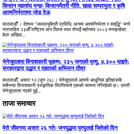
किसान महासंघ भन्छः किसानमैत्री नीति, खाद्य सम्प्रभुता र कृषि
आत्मनिर्भरतामा जोड देऊ
काठमाडौँ । देशभर "जलवायुमैत्री प्रविधि, धानमा आत्मनिर्भरता र समृद्धि" भन्ने
नारासहित २३औँ राष्ट्रिय धान दिवस तथा रोपाइँ महोत्सव २०८३ मनाइरहेका
बेला अखिल...
भेनेजुएलामा विनाशकारी भूकम्प: २३५ जनाको मृत्यु, ४,३०० घाइते;
सरकारद्वारा उद्धार र राहतको अभियान तीव्र
काठमाडौँ, असार १२ (जुन २६) । भेनेजुएलाले आफ्नो आधुनिक इतिहासकै
सबैभन्दा विनाशकारी प्राकृतिक विपत्तिमध्ये एकको सामना गरिरहेको छ। उत्तरी
भेनेजुएलामा गएको दुई...
ताजा समाचार
मेरो जीवनमा असार २६ गतेः जनयुद्धमा मृत्युलाई जितेको दिन