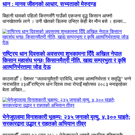
धान : मानव जीवनको आधार, सभ्यताको मेरुदण्ड
बिहानी घामको पहिलो किरणसँगै गाउँको एकजना वृद्ध किसान आफ्नो
धानखेततर्फ लागे । उनी खेतको डिलमा उभिएर केही बेर मौन बसे । हल्का...
राष्ट्रिय धान दिवसको अवसरमा शुभकामना दिँदै अखिल नेपाल
किसान महासंघ भन्छः किसानमैत्री नीति, खाद्य सम्प्रभुता र कृषि
आत्मनिर्भरतामा जोड देऊ
काठमाडौँ । देशभर "जलवायुमैत्री प्रविधि, धानमा आत्मनिर्भरता र समृद्धि" भन्ने
नारासहित २३औँ राष्ट्रिय धान दिवस तथा रोपाइँ महोत्सव २०८३ मनाइरहेका
बेला अखिल...
भेनेजुएलामा विनाशकारी भूकम्प: २३५ जनाको मृत्यु, ४,३०० घाइते;
सरकारद्वारा उद्धार र राहतको अभियान तीव्र