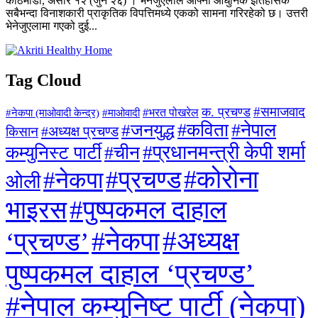
काठमाडौँ, असार १२ (जुन २६) । भेनेजुएलाले आफ्नो आधुनिक इतिहासकै
सबैभन्दा विनाशकारी प्राकृतिक विपत्तिमध्ये एकको सामना गरिरहेको छ। उत्तरी
भेनेजुएलामा गएको दुई...
Tag Cloud
#समाजवाद
क. प्रचण्ड
#माओवादी
#भरत पोखरेल
#नेकपा (माओवादी केन्द्र)
#जनयुद्ध
#कविता
#नेपाल
#अध्यक्ष प्रचण्ड
किसान
#प्रधानमन्त्री केपी शर्मा
कम्युनिस्ट पार्टी
#चीन
#कोरोना
#प्रचण्ड
#नेकपा
ओली
#पुष्पकमल दाहाल
भाइरस
#अध्यक्ष
#नेकपा
‘प्रचण्ड’
पुष्पकमल दाहाल ‘प्रचण्ड’
#नेपाल कम्युनिष्ट पार्टी (नेकपा)