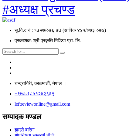
#अध्यक्ष प्रचण्ड
सु.वि.द.नं.: १७५७/०७६-७७ (साविक ४४२/०७३-०७४)
प्रकाशक: श्री प्रकृति मिडिया प्रा. लि.
चन्द्रागिरी, काठमाडाैं, नेपाल ।
+९७७-९८५१२४२६६९
leftreviewonline@gmail.com
सम्पादक मण्डल
हाम्रो बारेमा
गोपनियता सम्बन्धी नीति