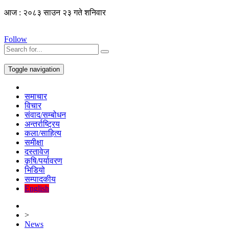
आज : २०८३ साउन २३ गते शनिवार
Follow
Toggle navigation
समाचार
विचार
संवाद/सम्बोधन
अन्तर्राष्ट्रिय
कला/साहित्य
समीक्षा
दस्तावेज
कृषि/पर्यावरण
भिडियो
सम्पादकीय
English
>
News