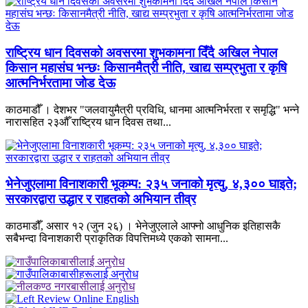
राष्ट्रिय धान दिवसको अवसरमा शुभकामना दिँदै अखिल नेपाल
किसान महासंघ भन्छः किसानमैत्री नीति, खाद्य सम्प्रभुता र कृषि
आत्मनिर्भरतामा जोड देऊ
काठमाडौँ । देशभर "जलवायुमैत्री प्रविधि, धानमा आत्मनिर्भरता र समृद्धि" भन्ने
नारासहित २३औँ राष्ट्रिय धान दिवस तथा...
भेनेजुएलामा विनाशकारी भूकम्प: २३५ जनाको मृत्यु, ४,३०० घाइते;
सरकारद्वारा उद्धार र राहतको अभियान तीव्र
काठमाडौँ, असार १२ (जुन २६) । भेनेजुएलाले आफ्नो आधुनिक इतिहासकै
सबैभन्दा विनाशकारी प्राकृतिक विपत्तिमध्ये एकको सामना...