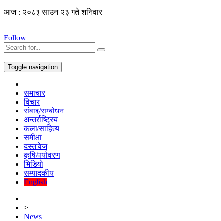
आज : २०८३ साउन २३ गते शनिवार
Follow
Toggle navigation
समाचार
विचार
संवाद/सम्बोधन
अन्तर्राष्ट्रिय
कला/साहित्य
समीक्षा
दस्तावेज
कृषि/पर्यावरण
भिडियो
सम्पादकीय
English
>
News