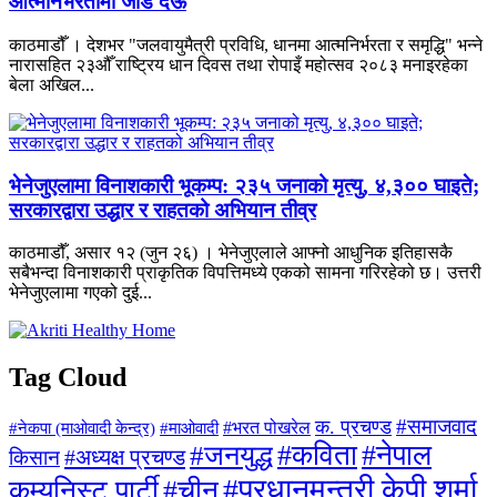
आत्मनिर्भरतामा जोड देऊ
काठमाडौँ । देशभर "जलवायुमैत्री प्रविधि, धानमा आत्मनिर्भरता र समृद्धि" भन्ने
नारासहित २३औँ राष्ट्रिय धान दिवस तथा रोपाइँ महोत्सव २०८३ मनाइरहेका
बेला अखिल...
भेनेजुएलामा विनाशकारी भूकम्प: २३५ जनाको मृत्यु, ४,३०० घाइते;
सरकारद्वारा उद्धार र राहतको अभियान तीव्र
काठमाडौँ, असार १२ (जुन २६) । भेनेजुएलाले आफ्नो आधुनिक इतिहासकै
सबैभन्दा विनाशकारी प्राकृतिक विपत्तिमध्ये एकको सामना गरिरहेको छ। उत्तरी
भेनेजुएलामा गएको दुई...
Tag Cloud
#समाजवाद
क. प्रचण्ड
#माओवादी
#भरत पोखरेल
#नेकपा (माओवादी केन्द्र)
#जनयुद्ध
#कविता
#नेपाल
#अध्यक्ष प्रचण्ड
किसान
#प्रधानमन्त्री केपी शर्मा
कम्युनिस्ट पार्टी
#चीन