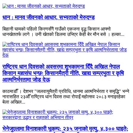
धान : मानव जीवनको आधार, सभ्यताको मेरुदण्ड
बिहानी घामको पहिलो किरणसँगै गाउँको एकजना वृद्ध किसान आफ्नो
धानखेततर्फ लागे । उनी खेतको डिलमा उभिएर केही बेर मौन बसे । हल्का...
राष्ट्रिय धान दिवसको अवसरमा शुभकामना दिँदै अखिल नेपाल
किसान महासंघ भन्छः किसानमैत्री नीति, खाद्य सम्प्रभुता र कृषि
आत्मनिर्भरतामा जोड देऊ
काठमाडौँ । देशभर "जलवायुमैत्री प्रविधि, धानमा आत्मनिर्भरता र समृद्धि" भन्ने
नारासहित २३औँ राष्ट्रिय धान दिवस तथा रोपाइँ महोत्सव २०८३ मनाइरहेका
बेला अखिल...
भेनेजुएलामा विनाशकारी भूकम्प: २३५ जनाको मृत्यु, ४,३०० घाइते;