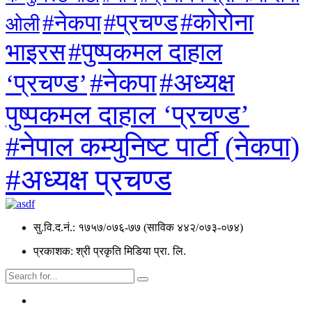
#कोरोना
#प्रचण्ड
#नेकपा
ओली
#पुष्पकमल दाहाल
भाइरस
#अध्यक्ष
#नेकपा
‘प्रचण्ड’
पुष्पकमल दाहाल ‘प्रचण्ड’
#नेपाल कम्युनिष्ट पार्टी (नेकपा)
#अध्यक्ष प्रचण्ड
सु.वि.द.नं.: १७५७/०७६-७७ (साविक ४४२/०७३-०७४)
प्रकाशक: श्री प्रकृति मिडिया प्रा. लि.