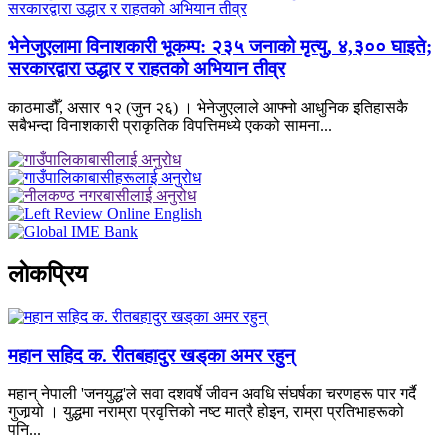
भेनेजुएलामा विनाशकारी भूकम्प: २३५ जनाको मृत्यु, ४,३०० घाइते;
सरकारद्वारा उद्धार र राहतको अभियान तीव्र
काठमाडौँ, असार १२ (जुन २६) । भेनेजुएलाले आफ्नो आधुनिक इतिहासकै
सबैभन्दा विनाशकारी प्राकृतिक विपत्तिमध्ये एकको सामना...
लाेकप्रिय
महान सहिद क. रीतबहादुर खड्‌का अमर रहुन्
महान् नेपाली 'जनयुद्ध'ले सवा दशवर्षे जीवन अवधि संघर्षका चरणहरू पार गर्दै
गुजार्‍यो । युद्धमा नराम्रा प्रवृत्तिको नष्ट मात्रै होइन, राम्रा प्रतिभाहरूको
पनि...