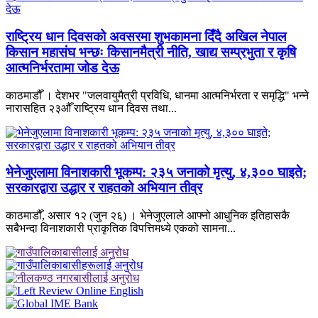
राष्ट्रिय धान दिवसको अवसरमा शुभकामना दिँदै अखिल नेपाल
किसान महासंघ भन्छः किसानमैत्री नीति, खाद्य सम्प्रभुता र कृषि
आत्मनिर्भरतामा जोड देऊ
काठमाडौँ । देशभर "जलवायुमैत्री प्रविधि, धानमा आत्मनिर्भरता र समृद्धि" भन्ने
नारासहित २३औँ राष्ट्रिय धान दिवस तथा...
भेनेजुएलामा विनाशकारी भूकम्प: २३५ जनाको मृत्यु, ४,३०० घाइते;
सरकारद्वारा उद्धार र राहतको अभियान तीव्र
काठमाडौँ, असार १२ (जुन २६) । भेनेजुएलाले आफ्नो आधुनिक इतिहासकै
सबैभन्दा विनाशकारी प्राकृतिक विपत्तिमध्ये एकको सामना...