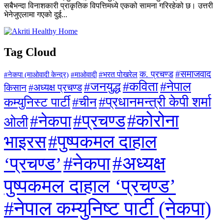
सबैभन्दा विनाशकारी प्राकृतिक विपत्तिमध्ये एकको सामना गरिरहेको छ। उत्तरी
भेनेजुएलामा गएको दुई...
Tag Cloud
#समाजवाद
क. प्रचण्ड
#माओवादी
#भरत पोखरेल
#नेकपा (माओवादी केन्द्र)
#जनयुद्ध
#कविता
#नेपाल
#अध्यक्ष प्रचण्ड
किसान
#प्रधानमन्त्री केपी शर्मा
कम्युनिस्ट पार्टी
#चीन
#कोरोना
#प्रचण्ड
#नेकपा
ओली
#पुष्पकमल दाहाल
भाइरस
#अध्यक्ष
#नेकपा
‘प्रचण्ड’
पुष्पकमल दाहाल ‘प्रचण्ड’
#नेपाल कम्युनिष्ट पार्टी (नेकपा)