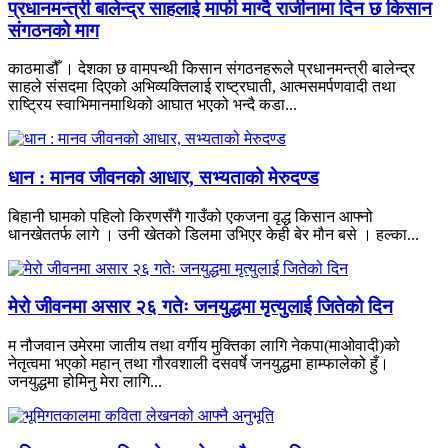
प्रधानमन्त्री बालेन्द्र साहलाई माफी माग्दै राजीनामा दिन छ किसान
संगठनको माग
काठमाडौँ । देशका छ वामपन्थी किसान संगठनहरूले प्रधानमन्त्री बालेन्द्र
साहले संसदमा दिएको अभिव्यक्तिलाई राष्ट्रघाती, आत्मसमर्पणवादी तथा
राष्ट्रिय स्वाभिमानमाथिको आघात भएको भन्दै कडा...
धान : मानव जीवनको आधार, सभ्यताको मेरुदण्ड
बिहानी घामको पहिलो किरणसँगै गाउँको एकजना वृद्ध किसान आफ्नो
धानखेततर्फ लागे । उनी खेतको डिलमा उभिएर केही बेर मौन बसे । हल्का...
मेरो जीवनमा असार २६ गतेः जनयुद्धमा मृत्युलाई जितेको दिन
म नौजवान उमेरमा जातीय तथा वर्गीय मुक्तिका लागि नेकपा(माओवादी)को
नेतृत्वमा भएको महान् तथा गौरवशाली दसवर्षे जनयुद्धमा हाम्फालेको हुँ।
जनयुद्धमा होमिनु मेरा लागि...