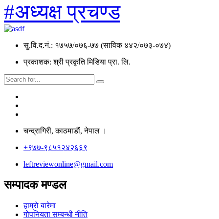
#अध्यक्ष प्रचण्ड
सु.वि.द.नं.: १७५७/०७६-७७ (साविक ४४२/०७३-०७४)
प्रकाशक: श्री प्रकृति मिडिया प्रा. लि.
चन्द्रागिरी, काठमाडाैं, नेपाल ।
+९७७-९८५१२४२६६९
leftreviewonline@gmail.com
सम्पादक मण्डल
हाम्रो बारेमा
गोपनियता सम्बन्धी नीति