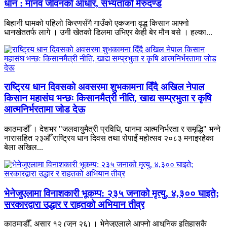
धान : मानव जीवनको आधार, सभ्यताको मेरुदण्ड
बिहानी घामको पहिलो किरणसँगै गाउँको एकजना वृद्ध किसान आफ्नो
धानखेततर्फ लागे । उनी खेतको डिलमा उभिएर केही बेर मौन बसे । हल्का...
राष्ट्रिय धान दिवसको अवसरमा शुभकामना दिँदै अखिल नेपाल
किसान महासंघ भन्छः किसानमैत्री नीति, खाद्य सम्प्रभुता र कृषि
आत्मनिर्भरतामा जोड देऊ
काठमाडौँ । देशभर "जलवायुमैत्री प्रविधि, धानमा आत्मनिर्भरता र समृद्धि" भन्ने
नारासहित २३औँ राष्ट्रिय धान दिवस तथा रोपाइँ महोत्सव २०८३ मनाइरहेका
बेला अखिल...
भेनेजुएलामा विनाशकारी भूकम्प: २३५ जनाको मृत्यु, ४,३०० घाइते;
सरकारद्वारा उद्धार र राहतको अभियान तीव्र
काठमाडौँ, असार १२ (जुन २६) । भेनेजुएलाले आफ्नो आधुनिक इतिहासकै