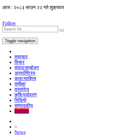
आज : २०८३ साउन २२ गते शुक्रवार
Follow
Toggle navigation
समाचार
विचार
संवाद/सम्बोधन
अन्तर्राष्ट्रिय
कला/साहित्य
समीक्षा
दस्तावेज
कृषि/पर्यावरण
भिडियो
सम्पादकीय
English
>
News