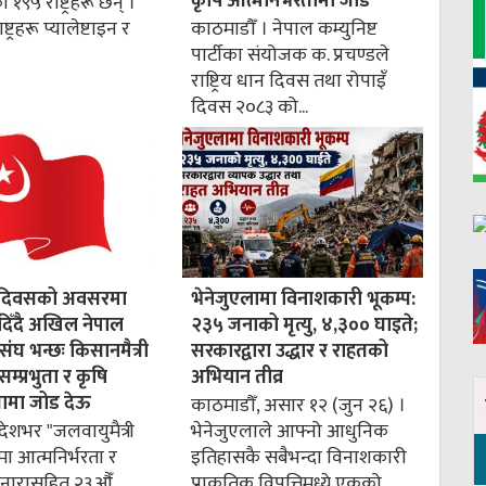
कृषि आत्मनिर्भरतामा जोड
१९५ राष्ट्रहरू छन् ।
्ट्रहरू प्यालेष्टाइन र
काठमाडौँ । नेपाल कम्युनिष्ट
पार्टीका संयोजक क. प्रचण्डले
राष्ट्रिय धान दिवस तथा रोपाइँ
दिवस २०८३ को...
धान दिवसको अवसरमा
भेनेजुएलामा विनाशकारी भूकम्प:
िँदै अखिल नेपाल
२३५ जनाको मृत्यु, ४,३०० घाइते;
ंघ भन्छः किसानमैत्री
सरकारद्वारा उद्धार र राहतको
सम्प्रभुता र कृषि
अभियान तीव्र
तामा जोड देऊ
काठमाडौँ, असार १२ (जुन २६) ।
देशभर "जलवायुमैत्री
भेनेजुएलाले आफ्नो आधुनिक
मा आत्मनिर्भरता र
इतिहासकै सबैभन्दा विनाशकारी
्ने नारासहित २३औँ
प्राकृतिक विपत्तिमध्ये एकको