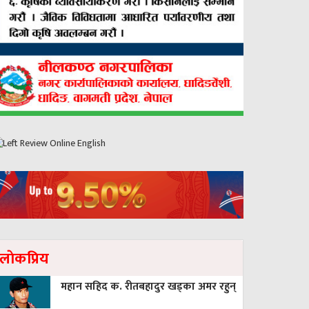
लाेकप्रिय
महान सहिद क. रीतबहादुर खड्‌का अमर रहुन्