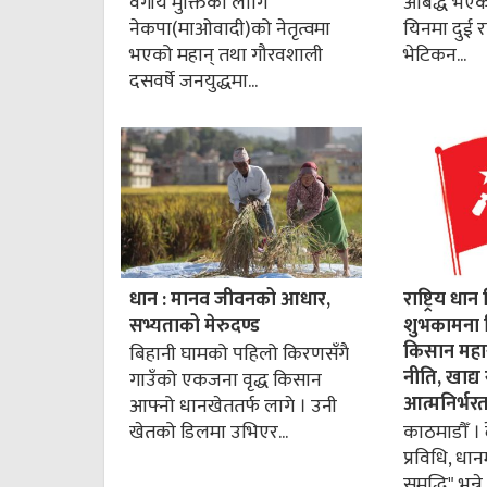
वर्गीय मुक्तिका लागि
आबद्ध भएका 
नेकपा(माओवादी)को नेतृत्वमा
यिनमा दुई राष
भएको महान् तथा गौरवशाली
भेटिकन...
दसवर्षे जनयुद्धमा...
धान : मानव जीवनको आधार,
राष्ट्रिय 
सभ्यताको मेरुदण्ड
शुभकामना द
किसान महास
बिहानी घामको पहिलो किरणसँगै
नीति, खाद्य 
गाउँको एकजना वृद्ध किसान
आत्मनिर्भर
आफ्नो धानखेततर्फ लागे । उनी
खेतको डिलमा उभिएर...
काठमाडौँ । 
प्रविधि, धान
समृद्धि" भन