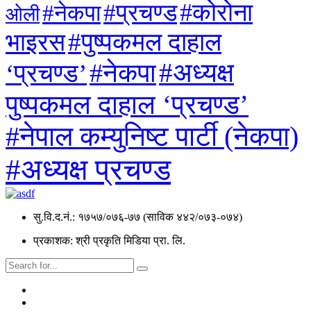
#कोरोना
#प्रचण्ड
#नेकपा
ओली
#पुष्पकमल दाहाल
भाइरस
#अध्यक्ष
#नेकपा
‘प्रचण्ड’
पुष्पकमल दाहाल ‘प्रचण्ड’
#नेपाल कम्युनिष्ट पार्टी (नेकपा)
#अध्यक्ष प्रचण्ड
सु.वि.द.नं.: १७५७/०७६-७७ (साविक ४४२/०७३-०७४)
प्रकाशक: श्री प्रकृति मिडिया प्रा. लि.