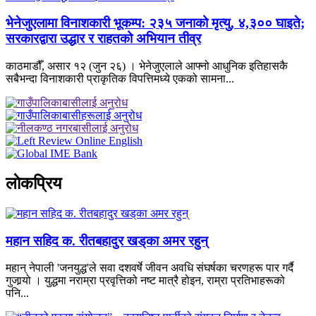
भेनेजुएलामा विनाशकारी भूकम्प: २३५ जनाको मृत्यु, ४,३०० घाइते;
सरकारद्वारा उद्धार र राहतको अभियान तीव्र
काठमाडौँ, असार १२ (जुन २६) । भेनेजुएलाले आफ्नो आधुनिक इतिहासकै
सबैभन्दा विनाशकारी प्राकृतिक विपत्तिमध्ये एकको सामना...
लाेकप्रिय
महान सहिद क. रीतबहादुर खड्‌का अमर रहुन्
महान् नेपाली 'जनयुद्ध'ले सवा दशवर्षे जीवन अवधि संघर्षका चरणहरू पार गर्दै
गुजार्‍यो । युद्धमा नराम्रा प्रवृत्तिको नष्ट मात्रै होइन, राम्रा प्रतिभाहरूको
पनि...