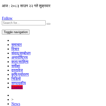
आज : २०८३ साउन २२ गते शुक्रवार
Follow
Toggle navigation
समाचार
विचार
संवाद/सम्बोधन
अन्तर्राष्ट्रिय
कला/साहित्य
समीक्षा
दस्तावेज
कृषि/पर्यावरण
भिडियो
सम्पादकीय
English
>
News