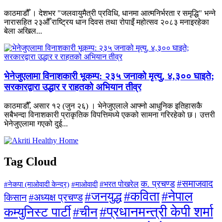
काठमाडौँ । देशभर "जलवायुमैत्री प्रविधि, धानमा आत्मनिर्भरता र समृद्धि" भन्ने
नारासहित २३औँ राष्ट्रिय धान दिवस तथा रोपाइँ महोत्सव २०८३ मनाइरहेका
बेला अखिल...
भेनेजुएलामा विनाशकारी भूकम्प: २३५ जनाको मृत्यु, ४,३०० घाइते;
सरकारद्वारा उद्धार र राहतको अभियान तीव्र
काठमाडौँ, असार १२ (जुन २६) । भेनेजुएलाले आफ्नो आधुनिक इतिहासकै
सबैभन्दा विनाशकारी प्राकृतिक विपत्तिमध्ये एकको सामना गरिरहेको छ। उत्तरी
भेनेजुएलामा गएको दुई...
Tag Cloud
#समाजवाद
क. प्रचण्ड
#माओवादी
#भरत पोखरेल
#नेकपा (माओवादी केन्द्र)
#जनयुद्ध
#कविता
#नेपाल
#अध्यक्ष प्रचण्ड
किसान
#प्रधानमन्त्री केपी शर्मा
कम्युनिस्ट पार्टी
#चीन