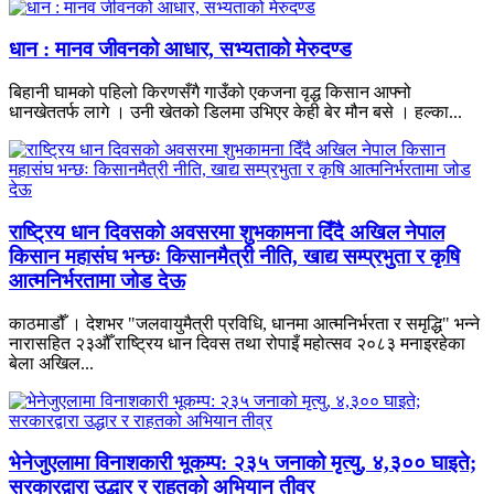
धान : मानव जीवनको आधार, सभ्यताको मेरुदण्ड
बिहानी घामको पहिलो किरणसँगै गाउँको एकजना वृद्ध किसान आफ्नो
धानखेततर्फ लागे । उनी खेतको डिलमा उभिएर केही बेर मौन बसे । हल्का...
राष्ट्रिय धान दिवसको अवसरमा शुभकामना दिँदै अखिल नेपाल
किसान महासंघ भन्छः किसानमैत्री नीति, खाद्य सम्प्रभुता र कृषि
आत्मनिर्भरतामा जोड देऊ
काठमाडौँ । देशभर "जलवायुमैत्री प्रविधि, धानमा आत्मनिर्भरता र समृद्धि" भन्ने
नारासहित २३औँ राष्ट्रिय धान दिवस तथा रोपाइँ महोत्सव २०८३ मनाइरहेका
बेला अखिल...
भेनेजुएलामा विनाशकारी भूकम्प: २३५ जनाको मृत्यु, ४,३०० घाइते;
सरकारद्वारा उद्धार र राहतको अभियान तीव्र