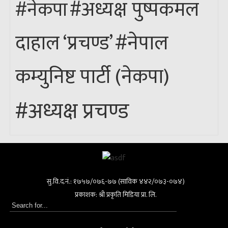
#अध्यक्ष पुष्पकमल
#नेकपा
#नेपाल
दाहाल ‘प्रचण्ड’
कम्युनिष्ट पार्टी (नेकपा)
#अध्यक्ष प्रचण्ड
सु.वि.द.नं.: १७५७/०७६-७७ (साविक ४४२/०७३-०७४)
प्रकाशक: श्री प्रकृति मिडिया प्रा. लि.