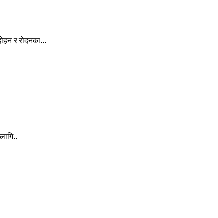
दोहन र रोदनका...
लागि...