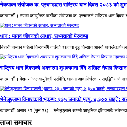
नेकपाका संयोजक क. प्रचण्डद्वारा राष्ट्रिय धान दिवस २०८३ को शुभ
काठमाडौँ । नेपाल कम्युनिष्ट पार्टीका संयोजक क. प्रचण्डले राष्ट्रिय धान दि
धान : मानव जीवनको आधार, सभ्यताको मेरुदण्ड
बिहानी घामको पहिलो किरणसँगै गाउँको एकजना वृद्ध किसान आफ्नो धानखेततर्फ ला
राष्ट्रिय धान दिवसको अवसरमा शुभकामना दिँदै अखिल नेपाल किसान महा
काठमाडौँ । देशभर "जलवायुमैत्री प्रविधि, धानमा आत्मनिर्भरता र समृद्धि" भन्ने
भेनेजुएलामा विनाशकारी भूकम्प: २३५ जनाको मृत्यु, ४,३०० घाइते; सरक
काठमाडौँ, असार १२ (जुन २६) । भेनेजुएलाले आफ्नो आधुनिक इतिहासकै सबैभन्दा व
ताजा समाचार