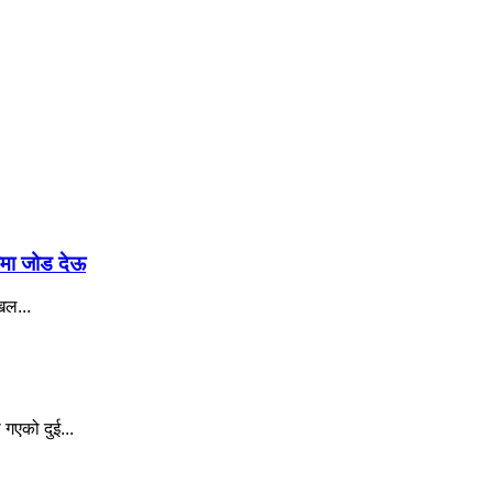
ामा जोड देऊ
िल...
गएको दुई...