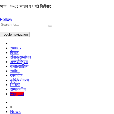
आज : २०८३ साउन २१ गते बिहीवार
Follow
Toggle navigation
समाचार
विचार
संवाद/सम्बोधन
अन्तर्राष्ट्रिय
कला/साहित्य
समीक्षा
दस्तावेज
कृषि/पर्यावरण
भिडियो
सम्पादकीय
English
>
News