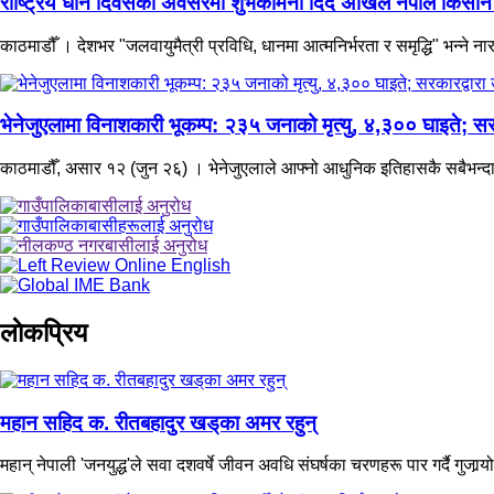
राष्ट्रिय धान दिवसको अवसरमा शुभकामना दिँदै अखिल नेपाल किसान महा
काठमाडौँ । देशभर "जलवायुमैत्री प्रविधि, धानमा आत्मनिर्भरता र समृद्धि" भन्ने 
भेनेजुएलामा विनाशकारी भूकम्प: २३५ जनाको मृत्यु, ४,३०० घाइते; सरक
काठमाडौँ, असार १२ (जुन २६) । भेनेजुएलाले आफ्नो आधुनिक इतिहासकै सबैभन्दा 
लाेकप्रिय
महान सहिद क. रीतबहादुर खड्‌का अमर रहुन्
महान् नेपाली 'जनयुद्ध'ले सवा दशवर्षे जीवन अवधि संघर्षका चरणहरू पार गर्दै गुजार्‍यो 