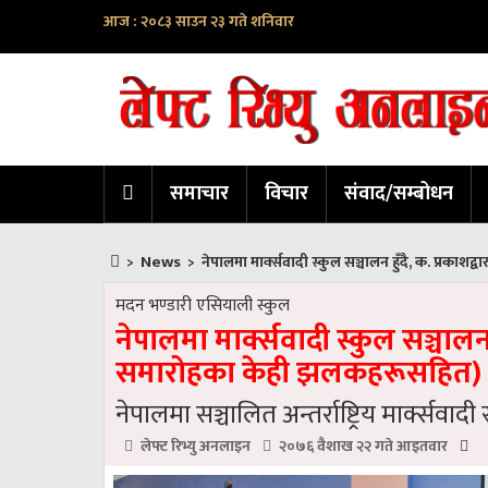
आज : २०८३ साउन २३ गते शनिवार
समाचार
विचार
संवाद/सम्बोधन
News
>
>
नेपालमा मार्क्सवादी स्कुल सञ्चालन हुँदै, क. प्रक
मदन भण्डारी एसियाली स्कुल
नेपालमा मार्क्सवादी स्कुल सञ्चालन 
समारोहका केही झलकहरूसहित)
नेपालमा सञ्चालित अन्तर्राष्ट्रिय मार्क्स
लेफ्ट रिभ्यु अनलाइन
२०७६ वैशाख २२ गते आइतवार