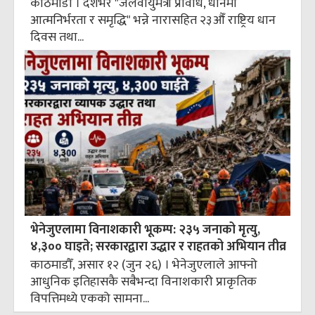
काठमाडौँ । देशभर "जलवायुमैत्री प्रविधि, धानमा
आत्मनिर्भरता र समृद्धि" भन्ने नारासहित २३औँ राष्ट्रिय धान
दिवस तथा...
भेनेजुएलामा विनाशकारी भूकम्प: २३५ जनाको मृत्यु,
४,३०० घाइते; सरकारद्वारा उद्धार र राहतको अभियान तीव्र
काठमाडौँ, असार १२ (जुन २६) । भेनेजुएलाले आफ्नो
आधुनिक इतिहासकै सबैभन्दा विनाशकारी प्राकृतिक
विपत्तिमध्ये एकको सामना...