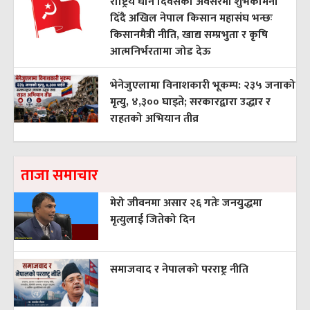
राष्ट्रिय धान दिवसको अवसरमा शुभकामना
दिँदै अखिल नेपाल किसान महासंघ भन्छः
किसानमैत्री नीति, खाद्य सम्प्रभुता र कृषि
आत्मनिर्भरतामा जोड देऊ
भेनेजुएलामा विनाशकारी भूकम्प: २३५ जनाको
मृत्यु, ४,३०० घाइते; सरकारद्वारा उद्धार र
राहतको अभियान तीव्र
ताजा समाचार
मेरो जीवनमा असार २६ गतेः जनयुद्धमा
मृत्युलाई जितेको दिन
समाजवाद र नेपालको परराष्ट्र नीति