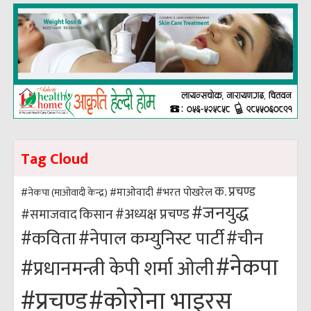
Tag Cloud
क. प्रचण्ड
#भरत पोखरेल
#नेकपा (माओवादी केन्द्र)
#माओवादी
#जनयुद्ध
#अध्यक्ष प्रचण्ड
किसान
#समाजवाद
#कविता
#नेपाल कम्युनिस्ट पार्टी
#चीन
#नेकपा
#प्रधानमन्त्री केपी शर्मा ओली
#कोरोना भाइरस
#प्रचण्ड