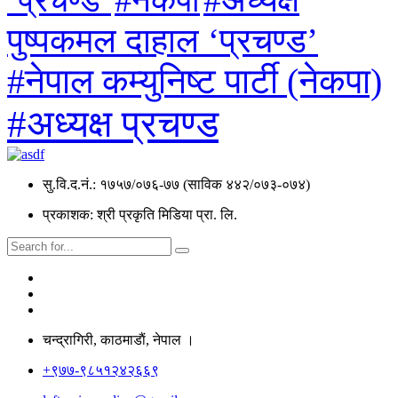
#नेकपा
‘प्रचण्ड’
पुष्पकमल दाहाल ‘प्रचण्ड’
#नेपाल कम्युनिष्ट पार्टी (नेकपा)
#अध्यक्ष प्रचण्ड
सु.वि.द.नं.: १७५७/०७६-७७ (साविक ४४२/०७३-०७४)
प्रकाशक: श्री प्रकृति मिडिया प्रा. लि.
चन्द्रागिरी, काठमाडाैं, नेपाल ।
+९७७-९८५१२४२६६९