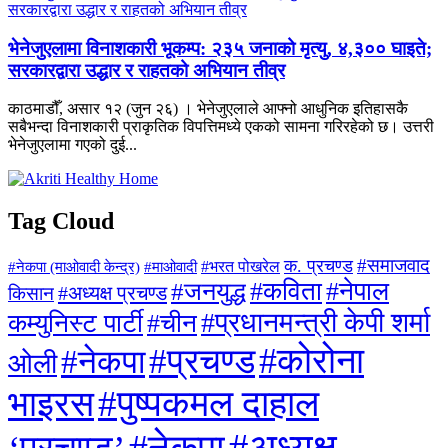
भेनेजुएलामा विनाशकारी भूकम्प: २३५ जनाको मृत्यु, ४,३०० घाइते;
सरकारद्वारा उद्धार र राहतको अभियान तीव्र
काठमाडौँ, असार १२ (जुन २६) । भेनेजुएलाले आफ्नो आधुनिक इतिहासकै
सबैभन्दा विनाशकारी प्राकृतिक विपत्तिमध्ये एकको सामना गरिरहेको छ। उत्तरी
भेनेजुएलामा गएको दुई...
Tag Cloud
#समाजवाद
क. प्रचण्ड
#माओवादी
#भरत पोखरेल
#नेकपा (माओवादी केन्द्र)
#जनयुद्ध
#कविता
#नेपाल
#अध्यक्ष प्रचण्ड
किसान
#प्रधानमन्त्री केपी शर्मा
कम्युनिस्ट पार्टी
#चीन
#कोरोना
#प्रचण्ड
#नेकपा
ओली
#पुष्पकमल दाहाल
भाइरस
#अध्यक्ष