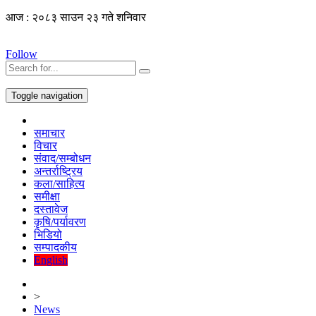
आज : २०८३ साउन २३ गते शनिवार
Follow
Toggle navigation
समाचार
विचार
संवाद/सम्बोधन
अन्तर्राष्ट्रिय
कला/साहित्य
समीक्षा
दस्तावेज
कृषि/पर्यावरण
भिडियो
सम्पादकीय
English
>
News