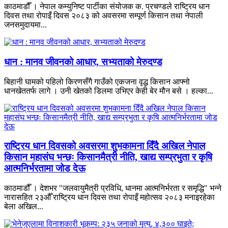
काठमाडौँ । नेपाल कम्युनिष्ट पार्टीका संयोजक क. प्रचण्डले राष्ट्रिय धान
दिवस तथा रोपाइँ दिवस २०८३ को अवसरमा सम्पूर्ण किसान तथा नेपाली
जनसमुदायमा...
धान : मानव जीवनको आधार, सभ्यताको मेरुदण्ड
बिहानी घामको पहिलो किरणसँगै गाउँको एकजना वृद्ध किसान आफ्नो
धानखेततर्फ लागे । उनी खेतको डिलमा उभिएर केही बेर मौन बसे । हल्का...
राष्ट्रिय धान दिवसको अवसरमा शुभकामना दिँदै अखिल नेपाल
किसान महासंघ भन्छः किसानमैत्री नीति, खाद्य सम्प्रभुता र कृषि
आत्मनिर्भरतामा जोड देऊ
काठमाडौँ । देशभर "जलवायुमैत्री प्रविधि, धानमा आत्मनिर्भरता र समृद्धि" भन्ने
नारासहित २३औँ राष्ट्रिय धान दिवस तथा रोपाइँ महोत्सव २०८३ मनाइरहेका
बेला अखिल...