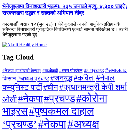
भेनेजुएलामा विनाशकारी भूकम्प: २३५ जनाको मृत्यु, ४,३०० घाइते;
सरकारद्वारा उद्धार र राहतको अभियान तीव्र
काठमाडौँ, असार १२ (जुन २६) । भेनेजुएलाले आफ्नो आधुनिक इतिहासकै
सबैभन्दा विनाशकारी प्राकृतिक विपत्तिमध्ये एकको सामना गरिरहेको छ। उत्तरी
भेनेजुएलामा गएको दुई...
Tag Cloud
#समाजवाद
क. प्रचण्ड
#माओवादी
#भरत पोखरेल
#नेकपा (माओवादी केन्द्र)
#जनयुद्ध
#कविता
#नेपाल
#अध्यक्ष प्रचण्ड
किसान
#प्रधानमन्त्री केपी शर्मा
कम्युनिस्ट पार्टी
#चीन
#कोरोना
#प्रचण्ड
#नेकपा
ओली
#पुष्पकमल दाहाल
भाइरस
#अध्यक्ष
#नेकपा
‘प्रचण्ड’