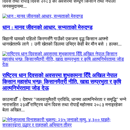
दिवस तथा रोपाइँ दिवस २०८३ को अवसरमा सम्पूर्ण किसान तथा नेपाली
जनसमुदायमा...
धान : मानव जीवनको आधार, सभ्यताको मेरुदण्ड
बिहानी घामको पहिलो किरणसँगै गाउँको एकजना वृद्ध किसान आफ्नो
धानखेततर्फ लागे । उनी खेतको डिलमा उभिएर केही बेर मौन बसे । हल्का...
राष्ट्रिय धान दिवसको अवसरमा शुभकामना दिँदै अखिल नेपाल
किसान महासंघ भन्छः किसानमैत्री नीति, खाद्य सम्प्रभुता र कृषि
आत्मनिर्भरतामा जोड देऊ
काठमाडौँ । देशभर "जलवायुमैत्री प्रविधि, धानमा आत्मनिर्भरता र समृद्धि" भन्ने
नारासहित २३औँ राष्ट्रिय धान दिवस तथा रोपाइँ महोत्सव २०८३ मनाइरहेका
बेला अखिल...