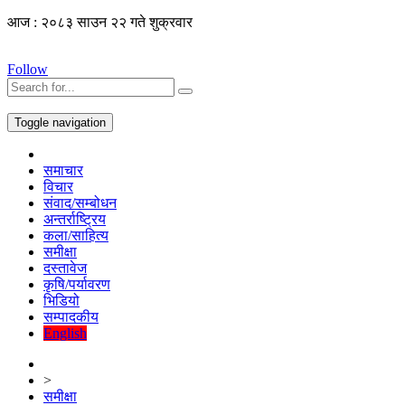
आज : २०८३ साउन २२ गते शुक्रवार
Follow
Toggle navigation
समाचार
विचार
संवाद/सम्बोधन
अन्तर्राष्ट्रिय
कला/साहित्य
समीक्षा
दस्तावेज
कृषि/पर्यावरण
भिडियो
सम्पादकीय
English
>
समीक्षा