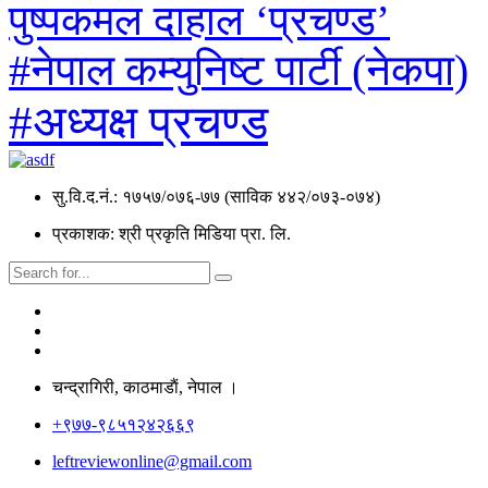
पुष्पकमल दाहाल ‘प्रचण्ड’
#नेपाल कम्युनिष्ट पार्टी (नेकपा)
#अध्यक्ष प्रचण्ड
सु.वि.द.नं.: १७५७/०७६-७७ (साविक ४४२/०७३-०७४)
प्रकाशक: श्री प्रकृति मिडिया प्रा. लि.
चन्द्रागिरी, काठमाडाैं, नेपाल ।
+९७७-९८५१२४२६६९
leftreviewonline@gmail.com