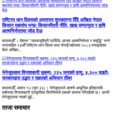
राष्ट्रिय धान दिवसको अवसरमा शुभकामना दिँदै अखिल नेपाल
किसान महासंघ भन्छः किसानमैत्री नीति, खाद्य सम्प्रभुता र कृषि
आत्मनिर्भरतामा जोड देऊ
काठमाडौँ । देशभर "जलवायुमैत्री प्रविधि, धानमा आत्मनिर्भरता र समृद्धि" भन्ने
नारासहित २३औँ राष्ट्रिय धान दिवस तथा रोपाइँ महोत्सव २०८३ मनाइरहेका
बेला अखिल...
भेनेजुएलामा विनाशकारी भूकम्प: २३५ जनाको मृत्यु, ४,३०० घाइते;
सरकारद्वारा उद्धार र राहतको अभियान तीव्र
काठमाडौँ, असार १२ (जुन २६) । भेनेजुएलाले आफ्नो आधुनिक इतिहासकै
सबैभन्दा विनाशकारी प्राकृतिक विपत्तिमध्ये एकको सामना गरिरहेको छ। उत्तरी
भेनेजुएलामा गएको दुई...
ताजा समाचार