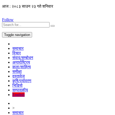
आज : २०८३ साउन २३ गते शनिवार
Follow
Toggle navigation
समाचार
विचार
संवाद/सम्बोधन
अन्तर्राष्ट्रिय
कला/साहित्य
समीक्षा
दस्तावेज
कृषि/पर्यावरण
भिडियो
सम्पादकीय
English
>
समाचार