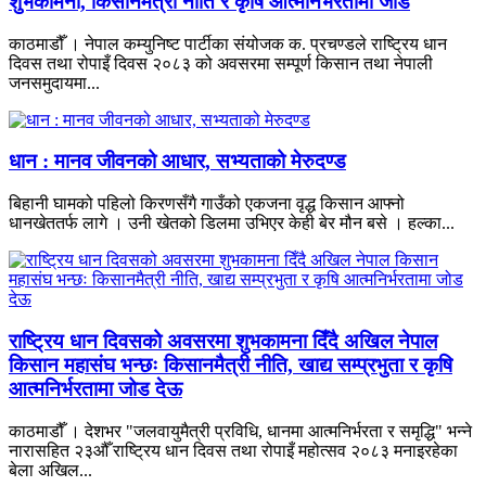
शुभकामना, किसानमैत्री नीति र कृषि आत्मनिर्भरतामा जोड
काठमाडौँ । नेपाल कम्युनिष्ट पार्टीका संयोजक क. प्रचण्डले राष्ट्रिय धान
दिवस तथा रोपाइँ दिवस २०८३ को अवसरमा सम्पूर्ण किसान तथा नेपाली
जनसमुदायमा...
धान : मानव जीवनको आधार, सभ्यताको मेरुदण्ड
बिहानी घामको पहिलो किरणसँगै गाउँको एकजना वृद्ध किसान आफ्नो
धानखेततर्फ लागे । उनी खेतको डिलमा उभिएर केही बेर मौन बसे । हल्का...
राष्ट्रिय धान दिवसको अवसरमा शुभकामना दिँदै अखिल नेपाल
किसान महासंघ भन्छः किसानमैत्री नीति, खाद्य सम्प्रभुता र कृषि
आत्मनिर्भरतामा जोड देऊ
काठमाडौँ । देशभर "जलवायुमैत्री प्रविधि, धानमा आत्मनिर्भरता र समृद्धि" भन्ने
नारासहित २३औँ राष्ट्रिय धान दिवस तथा रोपाइँ महोत्सव २०८३ मनाइरहेका
बेला अखिल...