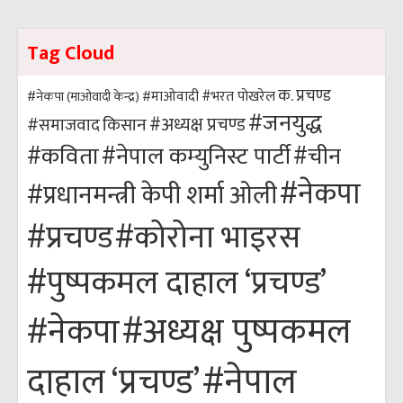
Tag Cloud
क. प्रचण्ड
#भरत पोखरेल
#नेकपा (माओवादी केन्द्र)
#माओवादी
#जनयुद्ध
#अध्यक्ष प्रचण्ड
किसान
#समाजवाद
#कविता
#नेपाल कम्युनिस्ट पार्टी
#चीन
#नेकपा
#प्रधानमन्त्री केपी शर्मा ओली
#कोरोना भाइरस
#प्रचण्ड
#पुष्पकमल दाहाल ‘प्रचण्ड’
#अध्यक्ष पुष्पकमल
#नेकपा
#नेपाल
दाहाल ‘प्रचण्ड’