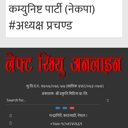
कम्युनिष्ट पार्टी (नेकपा)
#अध्यक्ष प्रचण्ड
सु.वि.द.नं.: १७५७/०७६-७७ (साविक ४४२/०७३-०७४)
प्रकाशक: श्री प्रकृति मिडिया प्रा. लि.
चन्द्रागिरी, काठमाडाैं, नेपाल ।
+९७७-९८५१२४२६६९