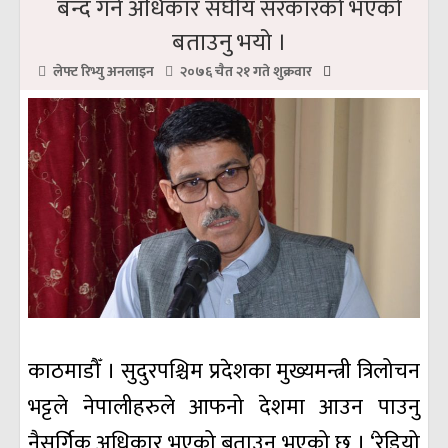
बन्द गर्ने अधिकार संघीय सरकारको भएको
बताउनु भयो ।
लेफ्ट रिभ्यु अनलाइन
२०७६ चैत २१ गते शुक्रवार
काठमाडौँ । सुदुरपश्चिम प्रदेशका मुख्यमन्त्री त्रिलोचन
भट्टले नेपालीहरुले आफनो देशमा आउन पाउनु
नैसर्गिक अधिकार भएको बताउनु भएको छ । ‘रेडियो