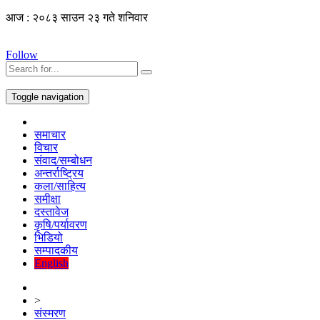
आज : २०८३ साउन २३ गते शनिवार
Follow
Toggle navigation
समाचार
विचार
संवाद/सम्बोधन
अन्तर्राष्ट्रिय
कला/साहित्य
समीक्षा
दस्तावेज
कृषि/पर्यावरण
भिडियो
सम्पादकीय
English
>
संस्मरण