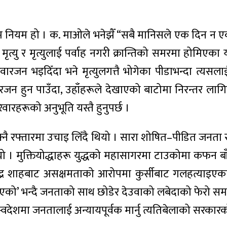
म नियम हो । क. माओले भनेझैँ “सबै मानिसले एक दिन न एक
्यु र मृत्युलाई पर्वाह नगरी क्रान्तिको समरमा होमिएका योद
ारजन भइदिँदा भने मृत्युलगत्तै भोगेका पीडाभन्दा त्यसला
 हुन पाउँदा, उहाँहरूले देखाएको बाटोमा निरन्तर लागिरहने
रहरूको अनुभूति यस्तै हुनुपर्छ ।
रफ्तारमा उचाइ लिँदै थियो । सारा शोषित–पीडित जनता र सर्वह
 थियो । मुक्तियोद्धाहरू युद्धको महासागरमा टाउकोमा कफन बा
ानेन्द्र शाहबाट असक्षमताको आरोपमा कुर्सीबाट गलहत्याइएका
एको’ भन्दै जनताको साथ छोडेर देउवाको लबेदाको फेरो समाउ
्वदेशमा जनतालाई अन्यायपूर्वक मार्नु त्यतिबेलाको सरकारक