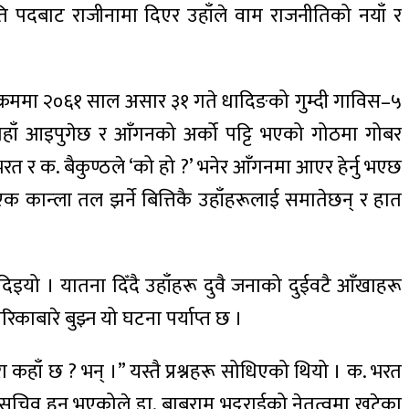
पदबाट राजीनामा दिएर उहाँले वाम राजनीतिको नयाँ र
ाने क्रममा २०६१ साल असार ३१ गते धादिङको गुम्दी गाविस–५
्यहाँ आइपुगेछ र आँगनको अर्को पट्टि भएको गोठमा गोबर
रत र क. बैकुण्ठले ‘को हो ?’ भनेर आँगनमा आएर हेर्नु भएछ
क कान्ला तल झर्ने बित्तिकै उहाँहरूलाई समातेछन् र हात
िइयो । यातना दिँदै उहाँहरू दुवै जनाको दुईवटै आँखाहरू
रिकाबारे बुझ्न यो घटना पर्याप्त छ ।
 कहाँ छ ? भन् ।” यस्तै प्रश्नहरू सोधिएको थियो । क. भरत
व हुनु भएकोले डा. बाबुराम भट्टराईको नेतृत्वमा खटेका