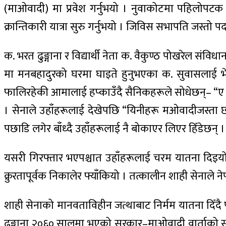
(माओवादी) मा प्रवेश गर्नुभयो । नुवाकोटमा पहिलो
क्रान्तिकारी यात्रा सुरु गर्नुभयो । जिविस सभापति जस्तो पद छ
क. भरत ढुङ्गाना र विद्यार्थी नेता क. वैकुण्ठ पोखरेल स
मा मनबहादुरको घरमा घाइते हुनुभएका क. सुवासलाई भेट
फालिरहेकी आमालाई हप्काउँदै सैनिकहरूले सोधेछन्– “ए बुु
। सेनाले उहाँहरूलाई देखेपछि “यिनीहरू मओवादीजस्ता छन
पछाडि लगेर बाँध्दै उहाँहरूलाई नै बोकाएर लिएर हिँडेछन् ।
यसरी गिरफ्तार भएपश्चात उहाँहरूलाई चरम यातना दिइयो र
क्रुरतापूर्वक निकालेर फ्याँकियो । तत्कालीन शाही सेनाले न
शाही सेनाको मानवताविहीन जत्थाबाट निर्मम यातना दिँदै प
ढुङ्गाना २०६० सालमा भएको सरकार–माओवादी वार्ताको सम