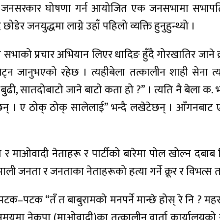
पटक जनसरकार घोषणा गर्न आयोजित एक जनसभामा सभापति 
ोडेर जनयुद्धमा लाग्ने उहाँ पहिलो व्यक्ति हुनुहुन्थ्यो ।
ंविधान सभाको प्रचार अभियान लिएर धादिङ हुँदै गोरखातिर ज
्न जानुभएको रहेछ । त्यहीबेला तत्कालीन शाही सेना त
ढी, सातदोबाटो जाने बाटो कता हो ?” । त्यति नै बेला क. भ
् । ए ठोक् ठोक् सालेलाई” भन्दै लखेटेछन् । आँगनबाट ए
 माओवादी नेताहरू र पार्टीको बारेमा पोल खोल्न दबाब द
ेपाली जनता र जनताका नेताहरूको हत्या गर्ने क्रूर र विभत्स त
टक–पटक “तँ त बाबुरामको मनपर्ने मान्छे होस् रे नि ? महरा
यमा नेकपा (माओवादी)का तत्कालीन वार्ता कार्यालयको सचि