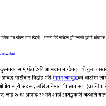
बारेमा पोल खोल्न दबाब दिइयो । यातना दिँदै उहाँहरू दुवै जनाको दुईवटै आँखाहरू 
दुश्मनका सामु घुँडा टेकी आत्मदान माग्दैनन् । यो कुरा वास्तवमै
आबद्ध पार्टीबाट विद्रोह गरी
महान् जनयुद्ध
को बाटोमा लामब
त्रीय ब्युरो सदस्य, अखिल नेपाल किसान संघ (क्रान्तिकारी
ङ्गवीर) लाई २०६१ आषाढ ३१ गते शाही आतङ्ककारी जत्थाले यातन