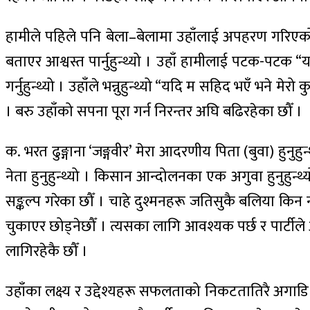
हामीले पहिले पनि बेला–बेलामा उहाँलाई अपहरण गरिएको सम
बताएर आश्वस्त पार्नुहुन्थ्यो । उहाँ हामीलाई पटक-पटक “यदि म ज
गर्नुहुन्थ्यो । उहाँले भन्नुहुन्थ्यो “यदि म सहिद भएँ भने
। बरु उहाँको सपना पूरा गर्न निरन्तर अघि बढिरहेका छौँ ।
क. भरत ढुङ्गाना ‘जङ्गवीर’ मेरा आदरणीय पिता (बुवा) हुनुह
नेता हुनुहुन्थ्यो । किसान आन्दोलनका एक अगुवा हुनुहुन्थ्
सङ्कल्प गरेका छौँ । चाहे दुश्मनहरू जतिसुकै बलिया क
चुकाएर छोड्नेछौँ । त्यसका लागि आवश्यक पर्छ र पार्टीले 
लागिरहेकै छौँ ।
उहाँका लक्ष्य र उद्देश्यहरू सफलताको निकटतातिरै अगाडि 