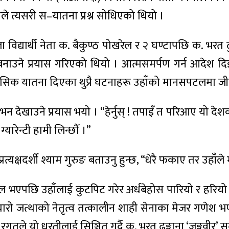
्यले त्यसरी स–यातना प्रश्न सोधिएको थियो ।
 विद्यार्थी नेता क. बैकुण्ठ पोखरेल र २ घण्टापछि क. भरत
 बनाउने प्रयास गरिएको थियो । आत्मसमर्पण गर्न आदेश दि
क यातना दिएका थुप्रै घटनाहरू उहाँको मानसपटलमा जीवितै 
देखाउने प्रयास भयो । “हेर्नुस् ! तपाइँ त परिआए यो देशको
यारेन्टी हामी लिन्छौँ ।”
यक्षदर्शी श्याम गुरुङ बताउनु हुन्छ, “धेरै फकाए तर उहाँले 
एपछि उहाँलाई कुटपिट गरेर अर्धबेहोस पारियो र हरियो
रो जत्थाको नेतृत्व तत्कालीन शाही सेनाका मेजर गणेश भण्ड
े यो धरतीलाई सिञ्चित गर्दै क. भरत ढुङ्गाना ‘जङ्गवीर’ स