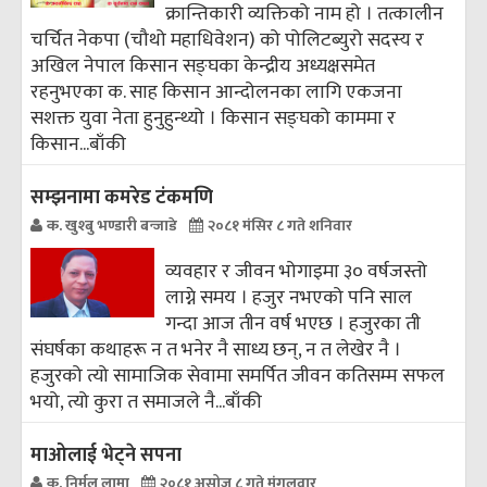
क्रान्तिकारी व्यक्तिको नाम हो । तत्कालीन
चर्चित नेकपा (चौथो महाधिवेशन) को पोलिटब्युरो सदस्य र
अखिल नेपाल किसान सङ्‌घका केन्द्रीय अध्यक्षसमेत
रहनुभएका क. साह किसान आन्दोलनका लागि एकजना
सशक्त युवा नेता हुनुहुन्थ्यो । किसान सङ्घको काममा र
किसान...
बाँकी
सम्झनामा कमरेड टंकमणि
क. खुश्बु भण्डारी बन्जाडे
२०८१ मंसिर ८ गते शनिवार
व्यवहार र जीवन भोगाइमा ३० वर्षजस्तो
लाग्ने समय । हजुर नभएको पनि साल
गन्दा आज तीन वर्ष भएछ । हजुरका ती
संघर्षका कथाहरू न त भनेर नै साध्य छन्, न त लेखेर नै ।
हजुरको त्यो सामाजिक सेवामा समर्पित जीवन कतिसम्म सफल
भयो, त्यो कुरा त समाजले नै...
बाँकी
माओलाई भेट्ने सपना
क. निर्मल लामा
२०८१ असोज ८ गते मंगलवार