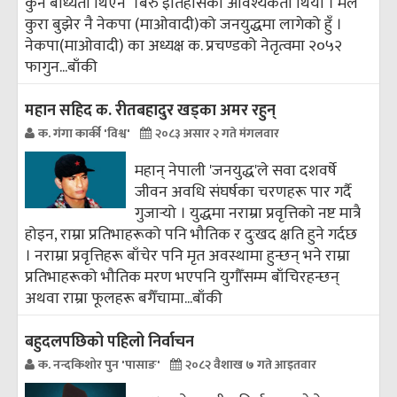
कुनै बाध्यता थिएन ।बरु इतिहासको आवश्यकता थियो । मैले
कुरा बुझेर नै नेकपा (माओवादी)को जनयुद्धमा लागेको हुँ ।
नेकपा(माओवादी) का अध्यक्ष क. प्रचण्डको नेतृत्वमा २०५२
फागुन...
बाँकी
महान सहिद क. रीतबहादुर खड्‌का अमर रहुन्
क. गंगा कार्की 'विश्व'
२०८३ असार २ गते मंगलवार
महान् नेपाली 'जनयुद्ध'ले सवा दशवर्षे
जीवन अवधि संघर्षका चरणहरू पार गर्दै
गुजार्‍यो । युद्धमा नराम्रा प्रवृत्तिको नष्ट मात्रै
होइन, राम्रा प्रतिभाहरूको पनि भौतिक र दुःखद क्षति हुने गर्दछ
। नराम्रा प्रवृत्तिहरू बाँचेर पनि मृत अवस्थामा हुन्छन् भने राम्रा
प्रतिभाहरूको भौतिक मरण भएपनि युगौँसम्म बाँचिरहन्छन्
अथवा राम्रा फूलहरू बगैँचामा...
बाँकी
बहुदलपछिको पहिलो निर्वाचन
क. नन्दकिशोर पुन 'पासाङ'
२०८२ वैशाख ७ गते आइतवार