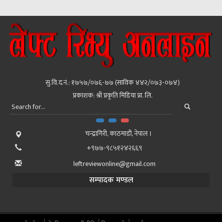
सु.वि.द.नं.: १७५७/०७६-७७ (साविक ४४२/०७३-०७४)
प्रकाशक: श्री प्रकृति मिडिया प्रा. लि.
चन्द्रागिरी, काठमाडाैं, नेपाल ।
+९७७-९८५१२४२६६९
leftreviewonline@gmail.com
सम्पादक मण्डल