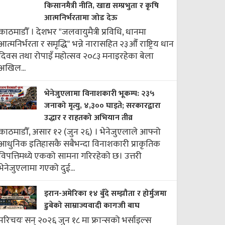
किसानमैत्री नीति, खाद्य सम्प्रभुता र कृषि
आत्मनिर्भरतामा जोड देऊ
काठमाडौँ । देशभर "जलवायुमैत्री प्रविधि, धानमा
आत्मनिर्भरता र समृद्धि" भन्ने नारासहित २३औँ राष्ट्रिय धान
दिवस तथा रोपाइँ महोत्सव २०८३ मनाइरहेका बेला
अखिल...
भेनेजुएलामा विनाशकारी भूकम्प: २३५
जनाको मृत्यु, ४,३०० घाइते; सरकारद्वारा
उद्धार र राहतको अभियान तीव्र
काठमाडौँ, असार १२ (जुन २६) । भेनेजुएलाले आफ्नो
आधुनिक इतिहासकै सबैभन्दा विनाशकारी प्राकृतिक
विपत्तिमध्ये एकको सामना गरिरहेको छ। उत्तरी
भेनेजुएलामा गएको दुई...
इरान-अमेरिका १४ बुँदे सम्झौता र होर्मुजमा
डुबेको साम्राज्यवादी कागजी बाघ
परिचयः सन् २०२६ जुन १८ मा फ्रान्सको भर्साइल्स