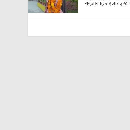
गर्बुजालाई २ हजार ३२८ 