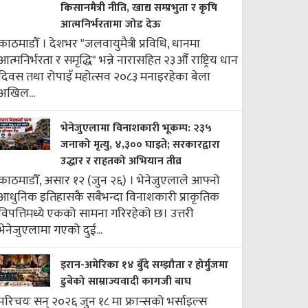
किसानमैत्री नीति, खाद्य सम्प्रभुता र कृषि
आत्मनिर्भरतामा जोड देऊ
काठमाडौँ । देशभर "जलवायुमैत्री प्रविधि, धानमा
आत्मनिर्भरता र समृद्धि" भन्ने नारासहित २३औँ राष्ट्रिय धान
दिवस तथा रोपाइँ महोत्सव २०८३ मनाइरहेका बेला
अखिल...
भेनेजुएलामा विनाशकारी भूकम्प: २३५
जनाको मृत्यु, ४,३०० घाइते; सरकारद्वारा
उद्धार र राहतको अभियान तीव्र
काठमाडौँ, असार १२ (जुन २६) । भेनेजुएलाले आफ्नो
आधुनिक इतिहासकै सबैभन्दा विनाशकारी प्राकृतिक
विपत्तिमध्ये एकको सामना गरिरहेको छ। उत्तरी
भेनेजुएलामा गएको दुई...
इरान-अमेरिका १४ बुँदे सम्झौता र होर्मुजमा
डुबेको साम्राज्यवादी कागजी बाघ
परिचयः सन् २०२६ जुन १८ मा फ्रान्सको भर्साइल्स