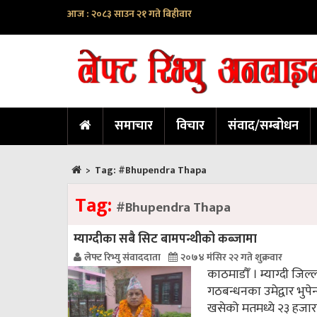
आज : २०८३ साउन २१ गते बिहीवार
समाचार
विचार
संवाद/सम्बोधन
>
Tag:
#Bhupendra Thapa
Tag:
#Bhupendra Thapa
म्याग्दीका सबै सिट बामपन्थीको कब्जामा
लेफ्ट रिभ्यु संवाददाता
२०७४ मंसिर २२ गते शुक्रवार
काठमाडौँ । म्याग्दी जिल्ल
गठबन्धनका उमेद्वार भुप
खसेको मतमध्ये २३ हजार