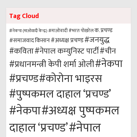
Tag Cloud
क. प्रचण्ड
#भरत पोखरेल
#नेकपा (माओवादी केन्द्र)
#माओवादी
#जनयुद्ध
#अध्यक्ष प्रचण्ड
किसान
#समाजवाद
#कविता
#नेपाल कम्युनिस्ट पार्टी
#चीन
#नेकपा
#प्रधानमन्त्री केपी शर्मा ओली
#कोरोना भाइरस
#प्रचण्ड
#पुष्पकमल दाहाल ‘प्रचण्ड’
#अध्यक्ष पुष्पकमल
#नेकपा
#नेपाल
दाहाल ‘प्रचण्ड’