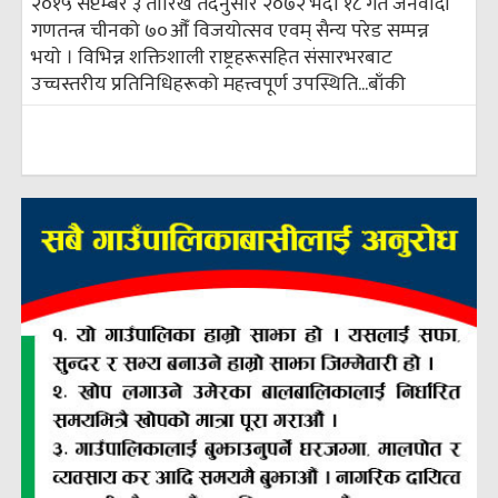
२०१५ सेप्टेम्बर ३ तारिख तदनुसार २०७२ भदौ १८ गते जनवादी
गणतन्त्र चीनको ७०औँ विजयोत्सव एवम् सैन्य परेड सम्पन्न
भयाे । विभिन्न शक्तिशाली राष्ट्रहरूसहित संसारभरबाट
उच्चस्तरीय प्रतिनिधिहरूको महत्त्वपूर्ण उपस्थिति...
बाँकी