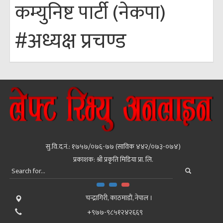
कम्युनिष्ट पार्टी (नेकपा)
#अध्यक्ष प्रचण्ड
सु.वि.द.नं.: १७५७/०७६-७७ (साविक ४४२/०७३-०७४)
प्रकाशक: श्री प्रकृति मिडिया प्रा. लि.
चन्द्रागिरी, काठमाडाैं, नेपाल ।
+९७७-९८५१२४२६६९