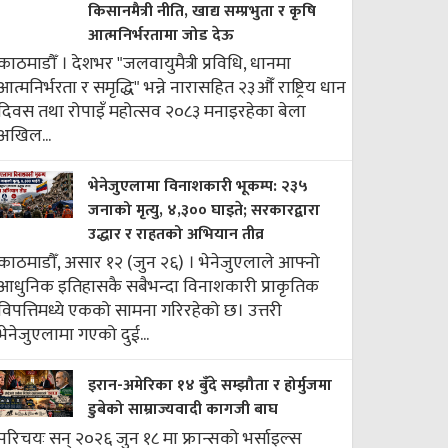
किसानमैत्री नीति, खाद्य सम्प्रभुता र कृषि
आत्मनिर्भरतामा जोड देऊ
काठमाडौँ । देशभर "जलवायुमैत्री प्रविधि, धानमा
आत्मनिर्भरता र समृद्धि" भन्ने नारासहित २३औँ राष्ट्रिय धान
दिवस तथा रोपाइँ महोत्सव २०८३ मनाइरहेका बेला
अखिल...
भेनेजुएलामा विनाशकारी भूकम्प: २३५
जनाको मृत्यु, ४,३०० घाइते; सरकारद्वारा
उद्धार र राहतको अभियान तीव्र
काठमाडौँ, असार १२ (जुन २६) । भेनेजुएलाले आफ्नो
आधुनिक इतिहासकै सबैभन्दा विनाशकारी प्राकृतिक
विपत्तिमध्ये एकको सामना गरिरहेको छ। उत्तरी
भेनेजुएलामा गएको दुई...
इरान-अमेरिका १४ बुँदे सम्झौता र होर्मुजमा
डुबेको साम्राज्यवादी कागजी बाघ
परिचयः सन् २०२६ जुन १८ मा फ्रान्सको भर्साइल्स