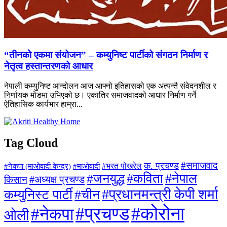
“तीनको एकमा संयोजन” – कम्युनिष्ट पार्टीको संगठन निर्माण र
नेतृत्व हस्तान्तरणको आधार
नेपाली कम्युनिष्ट आन्दोलन आज आफ्नो इतिहासको एक अत्यन्तै संवेदनशील र
निर्णायक मोडमा उभिएको छ। एकातिर समाजवादको आधार निर्माण गर्ने
ऐतिहासिक कार्यभार हाम्रा...
Tag Cloud
#समाजवाद
क. प्रचण्ड
#माओवादी
#भरत पोखरेल
#नेकपा (माओवादी केन्द्र)
#जनयुद्ध
#कविता
#नेपाल
#अध्यक्ष प्रचण्ड
किसान
#प्रधानमन्त्री केपी शर्मा
कम्युनिस्ट पार्टी
#चीन
#कोरोना
#प्रचण्ड
#नेकपा
ओली