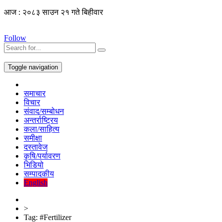
आज : २०८३ साउन २१ गते बिहीवार
Follow
Toggle navigation
समाचार
विचार
संवाद/सम्बोधन
अन्तर्राष्ट्रिय
कला/साहित्य
समीक्षा
दस्तावेज
कृषि/पर्यावरण
भिडियो
सम्पादकीय
English
>
Tag:
#Fertilizer