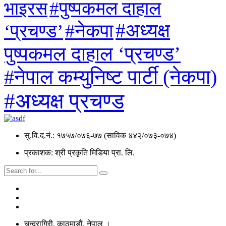
#पुष्पकमल दाहाल
भाइरस
#अध्यक्ष
#नेकपा
‘प्रचण्ड’
पुष्पकमल दाहाल ‘प्रचण्ड’
#नेपाल कम्युनिष्ट पार्टी (नेकपा)
#अध्यक्ष प्रचण्ड
सु.वि.द.नं.: १७५७/०७६-७७ (साविक ४४२/०७३-०७४)
प्रकाशक: श्री प्रकृति मिडिया प्रा. लि.
चन्द्रागिरी, काठमाडाैं, नेपाल ।