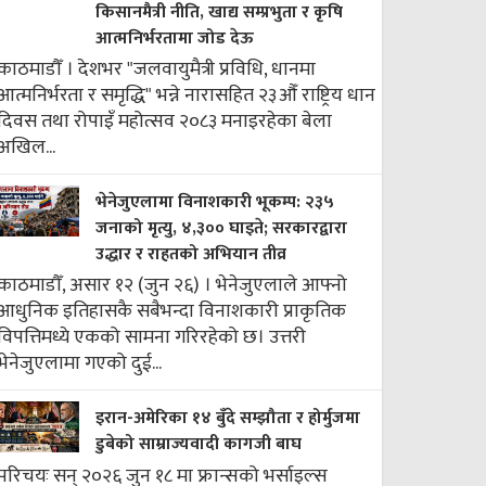
किसानमैत्री नीति, खाद्य सम्प्रभुता र कृषि
आत्मनिर्भरतामा जोड देऊ
काठमाडौँ । देशभर "जलवायुमैत्री प्रविधि, धानमा
आत्मनिर्भरता र समृद्धि" भन्ने नारासहित २३औँ राष्ट्रिय धान
दिवस तथा रोपाइँ महोत्सव २०८३ मनाइरहेका बेला
अखिल...
भेनेजुएलामा विनाशकारी भूकम्प: २३५
जनाको मृत्यु, ४,३०० घाइते; सरकारद्वारा
उद्धार र राहतको अभियान तीव्र
काठमाडौँ, असार १२ (जुन २६) । भेनेजुएलाले आफ्नो
आधुनिक इतिहासकै सबैभन्दा विनाशकारी प्राकृतिक
विपत्तिमध्ये एकको सामना गरिरहेको छ। उत्तरी
भेनेजुएलामा गएको दुई...
इरान-अमेरिका १४ बुँदे सम्झौता र होर्मुजमा
डुबेको साम्राज्यवादी कागजी बाघ
परिचयः सन् २०२६ जुन १८ मा फ्रान्सको भर्साइल्स