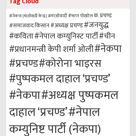
Tag Cloud
क. प्रचण्ड
#भरत पोखरेल
#नेकपा (माओवादी केन्द्र)
#माओवादी
#जनयुद्ध
#अध्यक्ष प्रचण्ड
किसान
#समाजवाद
#कविता
#नेपाल कम्युनिस्ट पार्टी
#चीन
#नेकपा
#प्रधानमन्त्री केपी शर्मा ओली
#कोरोना भाइरस
#प्रचण्ड
#पुष्पकमल दाहाल ‘प्रचण्ड’
#अध्यक्ष पुष्पकमल
#नेकपा
#नेपाल
दाहाल ‘प्रचण्ड’
कम्युनिष्ट पार्टी (नेकपा)