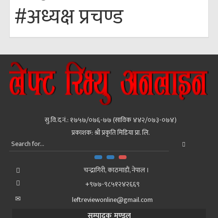
#अध्यक्ष प्रचण्ड
सु.वि.द.नं.: १७५७/०७६-७७ (साविक ४४२/०७३-०७४)
प्रकाशक: श्री प्रकृति मिडिया प्रा. लि.
चन्द्रागिरी, काठमाडाैं, नेपाल ।
+९७७-९८५१२४२६६९
leftreviewonline@gmail.com
सम्पादक मण्डल