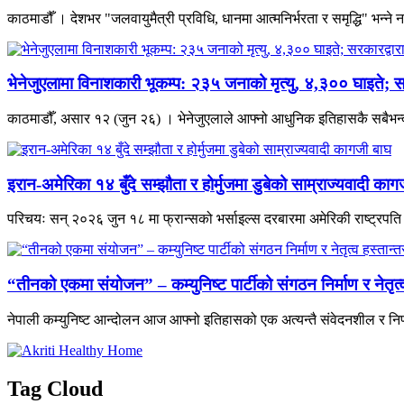
काठमाडौँ । देशभर "जलवायुमैत्री प्रविधि, धानमा आत्मनिर्भरता र समृद्धि" भन्
भेनेजुएलामा विनाशकारी भूकम्प: २३५ जनाको मृत्यु, ४,३०० घाइते; स
काठमाडौँ, असार १२ (जुन २६) । भेनेजुएलाले आफ्नो आधुनिक इतिहासकै सबैभन्दा 
इरान-अमेरिका १४ बुँदे सम्झौता र होर्मुजमा डुबेको साम्राज्यवादी काग
परिचयः सन् २०२६ जुन १८ मा फ्रान्सको भर्साइल्स दरबारमा अमेरिकी राष्ट्रपति डो
“तीनको एकमा संयोजन” – कम्युनिष्ट पार्टीको संगठन निर्माण र नेतृ
नेपाली कम्युनिष्ट आन्दोलन आज आफ्नो इतिहासको एक अत्यन्तै संवेदनशील र निर
Tag Cloud