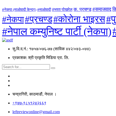
#समाजवाद
क
क. प्रचण्ड
#माओवादी
#भरत पोखरेल
#नेकपा (माओवादी केन्द्र)
#प
#कोरोना भाइरस
#प्रचण्ड
#नेकपा
#नेपाल कम्युनिष्ट पार्टी (नेकपा)
सु.वि.द.नं.: १७५७/०७६-७७ (साविक ४४२/०७३-०७४)
प्रकाशक: श्री प्रकृति मिडिया प्रा. लि.
चन्द्रागिरी, काठमाडाैं, नेपाल ।
+९७७-९८५१२४२६६९
leftreviewonline@gmail.com