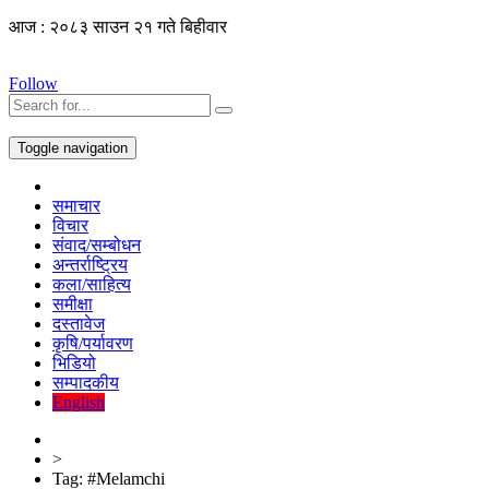
आज : २०८३ साउन २१ गते बिहीवार
Follow
Toggle navigation
समाचार
विचार
संवाद/सम्बोधन
अन्तर्राष्ट्रिय
कला/साहित्य
समीक्षा
दस्तावेज
कृषि/पर्यावरण
भिडियो
सम्पादकीय
English
>
Tag:
#Melamchi