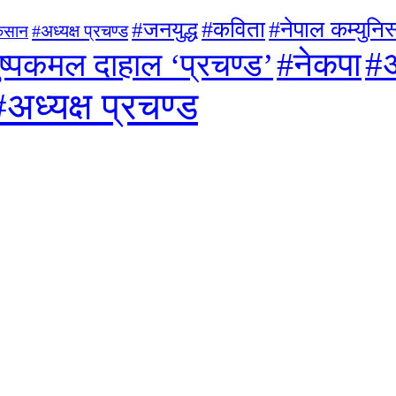
#जनयुद्ध
#कविता
#नेपाल कम्युनिस्
#अध्यक्ष प्रचण्ड
िसान
#अ
#नेकपा
ुष्पकमल दाहाल ‘प्रचण्ड’
#अध्यक्ष प्रचण्ड