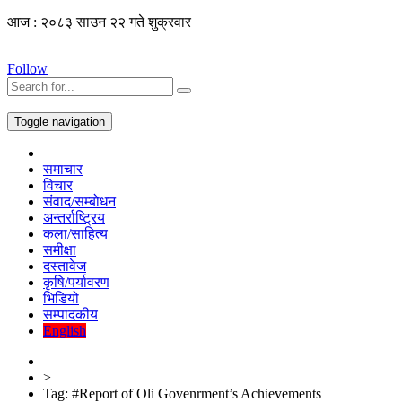
आज : २०८३ साउन २२ गते शुक्रवार
Follow
Toggle navigation
समाचार
विचार
संवाद/सम्बोधन
अन्तर्राष्ट्रिय
कला/साहित्य
समीक्षा
दस्तावेज
कृषि/पर्यावरण
भिडियो
सम्पादकीय
English
>
Tag:
#Report of Oli Govenrment’s Achievements