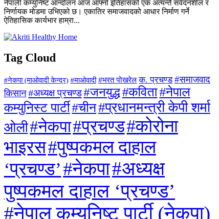
नेपाली कम्युनिष्ट आन्दोलन आज आफ्नो इतिहासको एक अत्यन्तै संवेदनशील र
निर्णायक मोडमा उभिएको छ। एकातिर समाजवादको आधार निर्माण गर्ने
ऐतिहासिक कार्यभार हाम्रा...
Tag Cloud
#समाजवाद
क. प्रचण्ड
#माओवादी
#भरत पोखरेल
#नेकपा (माओवादी केन्द्र)
#जनयुद्ध
#कविता
#नेपाल
#अध्यक्ष प्रचण्ड
किसान
#प्रधानमन्त्री केपी शर्मा
कम्युनिस्ट पार्टी
#चीन
#कोरोना
#प्रचण्ड
#नेकपा
ओली
#पुष्पकमल दाहाल
भाइरस
#अध्यक्ष
#नेकपा
‘प्रचण्ड’
पुष्पकमल दाहाल ‘प्रचण्ड’
#नेपाल कम्युनिष्ट पार्टी (नेकपा)