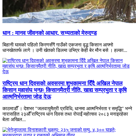
धान : मानव जीवनको आधार, सभ्यताको मेरुदण्ड
बिहानी घामको पहिलो किरणसँगै गाउँको एकजना वृद्ध किसान आफ्नो
धानखेततर्फ लागे । उनी खेतको डिलमा उभिएर केही बेर मौन बसे । हल्का...
राष्ट्रिय धान दिवसको अवसरमा शुभकामना दिँदै अखिल नेपाल
किसान महासंघ भन्छः किसानमैत्री नीति, खाद्य सम्प्रभुता र कृषि
आत्मनिर्भरतामा जोड देऊ
काठमाडौँ । देशभर "जलवायुमैत्री प्रविधि, धानमा आत्मनिर्भरता र समृद्धि" भन्ने
नारासहित २३औँ राष्ट्रिय धान दिवस तथा रोपाइँ महोत्सव २०८३ मनाइरहेका
बेला अखिल...