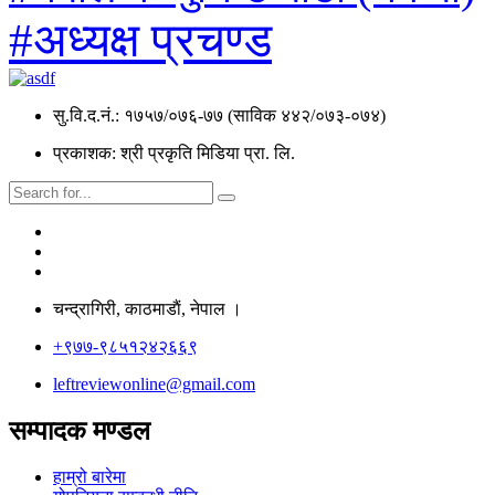
#अध्यक्ष प्रचण्ड
सु.वि.द.नं.: १७५७/०७६-७७ (साविक ४४२/०७३-०७४)
प्रकाशक: श्री प्रकृति मिडिया प्रा. लि.
चन्द्रागिरी, काठमाडाैं, नेपाल ।
+९७७-९८५१२४२६६९
leftreviewonline@gmail.com
सम्पादक मण्डल
हाम्रो बारेमा