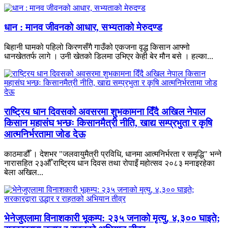
धान : मानव जीवनको आधार, सभ्यताको मेरुदण्ड
बिहानी घामको पहिलो किरणसँगै गाउँको एकजना वृद्ध किसान आफ्नो
धानखेततर्फ लागे । उनी खेतको डिलमा उभिएर केही बेर मौन बसे । हल्का...
राष्ट्रिय धान दिवसको अवसरमा शुभकामना दिँदै अखिल नेपाल
किसान महासंघ भन्छः किसानमैत्री नीति, खाद्य सम्प्रभुता र कृषि
आत्मनिर्भरतामा जोड देऊ
काठमाडौँ । देशभर "जलवायुमैत्री प्रविधि, धानमा आत्मनिर्भरता र समृद्धि" भन्ने
नारासहित २३औँ राष्ट्रिय धान दिवस तथा रोपाइँ महोत्सव २०८३ मनाइरहेका
बेला अखिल...
भेनेजुएलामा विनाशकारी भूकम्प: २३५ जनाको मृत्यु, ४,३०० घाइते;