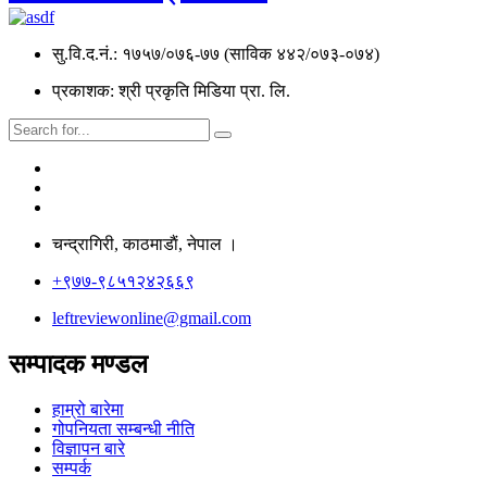
सु.वि.द.नं.: १७५७/०७६-७७ (साविक ४४२/०७३-०७४)
प्रकाशक: श्री प्रकृति मिडिया प्रा. लि.
चन्द्रागिरी, काठमाडाैं, नेपाल ।
+९७७-९८५१२४२६६९
leftreviewonline@gmail.com
सम्पादक मण्डल
हाम्रो बारेमा
गोपनियता सम्बन्धी नीति
विज्ञापन बारे
सम्पर्क