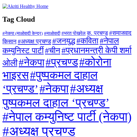
Tag Cloud
#समाजवाद
क. प्रचण्ड
#माओवादी
#भरत पोखरेल
#नेकपा (माओवादी केन्द्र)
#जनयुद्ध
#कविता
#नेपाल
#अध्यक्ष प्रचण्ड
किसान
#प्रधानमन्त्री केपी शर्मा
कम्युनिस्ट पार्टी
#चीन
#कोरोना
#प्रचण्ड
#नेकपा
ओली
#पुष्पकमल दाहाल
भाइरस
#अध्यक्ष
#नेकपा
‘प्रचण्ड’
पुष्पकमल दाहाल ‘प्रचण्ड’
#नेपाल कम्युनिष्ट पार्टी (नेकपा)
#अध्यक्ष प्रचण्ड