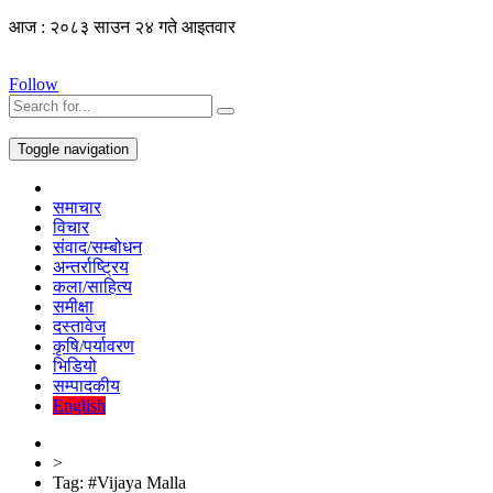
आज : २०८३ साउन २४ गते आइतवार
Follow
Toggle navigation
समाचार
विचार
संवाद/सम्बोधन
अन्तर्राष्ट्रिय
कला/साहित्य
समीक्षा
दस्तावेज
कृषि/पर्यावरण
भिडियो
सम्पादकीय
English
>
Tag:
#Vijaya Malla