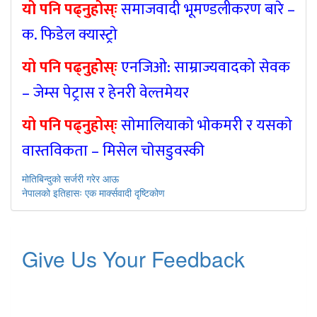
यो पनि पढ्नुहोस्ः
समाजवादी भूमण्डलीकरण बारे –
क. फिडेल क्यास्ट्राे
यो पनि पढ्नुहोेस्ः
एनजिओ: साम्राज्यवादको सेवक
– जेम्स पेट्रास र हेनरी वेल्तमेयर
यो पनि पढ्नुहोस्ः
साेमालियाकाे भाेकमरी र यसकाे
वास्तविकता – मिसेल चाेसडुवस्की
पछिल्लाे
मोतिबिन्दुको सर्जरी गरेर आऊ
-
अघिल्लाे
नेपालको इतिहासः एक मार्क्सवादी दृष्टिकोण
-
Give Us Your Feedback