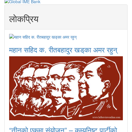
लाेकप्रिय
महान सहिद क. रीतबहादुर खड्‌का अमर रहुन्
“तीनको एकमा संयोजन” – कम्युनिष्ट पार्टीको