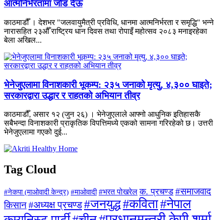
आत्मनिर्भरतामा जोड देऊ
काठमाडौँ । देशभर "जलवायुमैत्री प्रविधि, धानमा आत्मनिर्भरता र समृद्धि" भन्ने
नारासहित २३औँ राष्ट्रिय धान दिवस तथा रोपाइँ महोत्सव २०८३ मनाइरहेका
बेला अखिल...
भेनेजुएलामा विनाशकारी भूकम्प: २३५ जनाको मृत्यु, ४,३०० घाइते;
सरकारद्वारा उद्धार र राहतको अभियान तीव्र
काठमाडौँ, असार १२ (जुन २६) । भेनेजुएलाले आफ्नो आधुनिक इतिहासकै
सबैभन्दा विनाशकारी प्राकृतिक विपत्तिमध्ये एकको सामना गरिरहेको छ। उत्तरी
भेनेजुएलामा गएको दुई...
Tag Cloud
#समाजवाद
क. प्रचण्ड
#माओवादी
#भरत पोखरेल
#नेकपा (माओवादी केन्द्र)
#जनयुद्ध
#कविता
#नेपाल
#अध्यक्ष प्रचण्ड
किसान
#प्रधानमन्त्री केपी शर्मा
कम्युनिस्ट पार्टी
#चीन