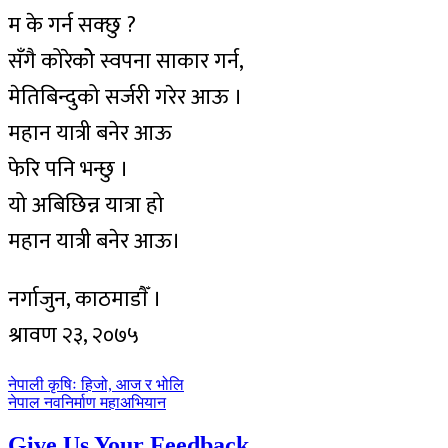
म के गर्न सक्छु ?
सँगै कोरेकोे स्वपना साकार गर्न,
मेतिबिन्दुको सर्जरी गरेर आऊ ।
महान यात्री बनेर आऊ
फेरि पनि भन्छु ।
यो अबिछिन्न यात्रा हो
महान यात्री बनेर आऊ।
नर्गाजुन, काठमाडाैँ ।
श्रावण २३, २०७५
पछिल्लाे
नेपाली कृषिः हिजो, आज र भोलि
-
अघिल्लाे
नेपाल नवनिर्माण महाअभियान
-
Give Us Your Feedback