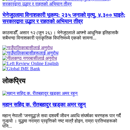
भेनेजुएलामा विनाशकारी भूकम्प: २३५ जनाको मृत्यु, ४,३०० घाइते;
सरकारद्वारा उद्धार र राहतको अभियान तीव्र
काठमाडौँ, असार १२ (जुन २६) । भेनेजुएलाले आफ्नो आधुनिक इतिहासकै
सबैभन्दा विनाशकारी प्राकृतिक विपत्तिमध्ये एकको सामना...
लाेकप्रिय
महान सहिद क. रीतबहादुर खड्‌का अमर रहुन्
महान् नेपाली 'जनयुद्ध'ले सवा दशवर्षे जीवन अवधि संघर्षका चरणहरू पार गर्दै
गुजार्‍यो । युद्धमा नराम्रा प्रवृत्तिको नष्ट मात्रै होइन, राम्रा प्रतिभाहरूको
पनि...