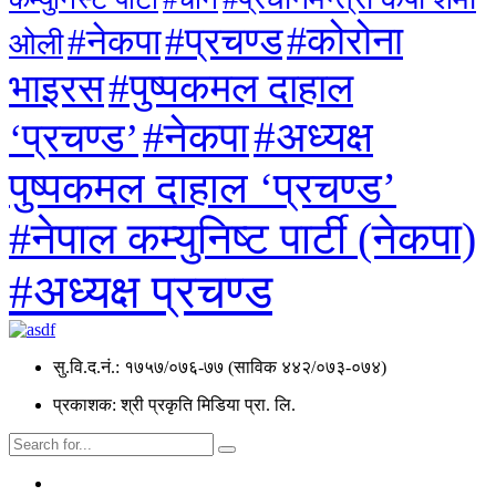
#कोरोना
#प्रचण्ड
#नेकपा
ओली
#पुष्पकमल दाहाल
भाइरस
#अध्यक्ष
#नेकपा
‘प्रचण्ड’
पुष्पकमल दाहाल ‘प्रचण्ड’
#नेपाल कम्युनिष्ट पार्टी (नेकपा)
#अध्यक्ष प्रचण्ड
सु.वि.द.नं.: १७५७/०७६-७७ (साविक ४४२/०७३-०७४)
प्रकाशक: श्री प्रकृति मिडिया प्रा. लि.