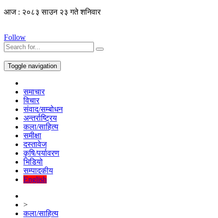
आज : २०८३ साउन २३ गते शनिवार
Follow
Toggle navigation
समाचार
विचार
संवाद/सम्बोधन
अन्तर्राष्ट्रिय
कला/साहित्य
समीक्षा
दस्तावेज
कृषि/पर्यावरण
भिडियो
सम्पादकीय
English
>
कला/साहित्य