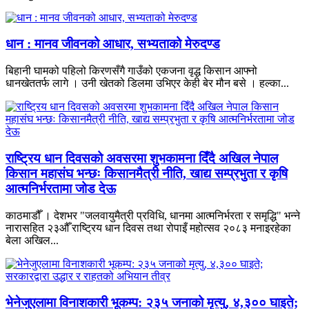
धान : मानव जीवनको आधार, सभ्यताको मेरुदण्ड
बिहानी घामको पहिलो किरणसँगै गाउँको एकजना वृद्ध किसान आफ्नो
धानखेततर्फ लागे । उनी खेतको डिलमा उभिएर केही बेर मौन बसे । हल्का...
राष्ट्रिय धान दिवसको अवसरमा शुभकामना दिँदै अखिल नेपाल
किसान महासंघ भन्छः किसानमैत्री नीति, खाद्य सम्प्रभुता र कृषि
आत्मनिर्भरतामा जोड देऊ
काठमाडौँ । देशभर "जलवायुमैत्री प्रविधि, धानमा आत्मनिर्भरता र समृद्धि" भन्ने
नारासहित २३औँ राष्ट्रिय धान दिवस तथा रोपाइँ महोत्सव २०८३ मनाइरहेका
बेला अखिल...
भेनेजुएलामा विनाशकारी भूकम्प: २३५ जनाको मृत्यु, ४,३०० घाइते;