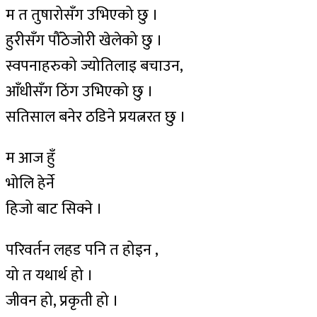
म त तुषारोसँग उभिएको छु ।
हुरीसँग पौँठेजोरी खेलेको छु ।
स्वपनाहरुको ज्योतिलाइ बचाउन,
आँधीसँग ठिंग उभिएको छु ।
सतिसाल बनेर ठडिने प्रयत्नरत छु ।
म आज हुँ
भोलि हेर्ने
हिजो बाट सिक्ने ।
परिवर्तन लहड पनि त होइन ,
यो त यथार्थ हो ।
जीवन हो, प्रकृती हो ।