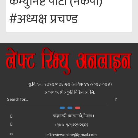
कम्युनिष्ट पार्टी (नेकपा)
#अध्यक्ष प्रचण्ड
सु.वि.द.नं.: १७५७/०७६-७७ (साविक ४४२/०७३-०७४)
प्रकाशक: श्री प्रकृति मिडिया प्रा. लि.
चन्द्रागिरी, काठमाडाैं, नेपाल ।
+९७७-९८५१२४२६६९
leftreviewonline@gmail.com