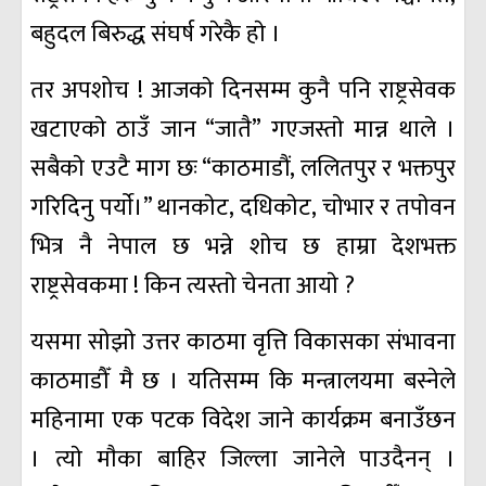
बहुदल बिरुद्ध संघर्ष गरेकै हाे ।
तर अपशोच ! आजकाे दिनसम्म कुनै पनि राष्ट्रसेवक
खटाएकाे ठाउँ जान “जातै” गएजस्ताे मान्न थाले ।
सबैकाे एउटै माग छः “काठमाडौं, ललितपुर र भक्तपुर
गरिदिनु पर्याे।” थानकाेट, दधिकाेट, चाेभार र तपाेवन
भित्र नै नेपाल छ भन्ने शाेच छ हाम्रा देशभक्त
राष्ट्रसेवकमा ! किन त्यस्ताे चेनता आयाे ?
यसमा साेझाे उत्तर काठमा वृत्ति विकासका संभावना
काठमाडौँ मै छ । यतिसम्म कि मन्त्रालयमा बस्नेले
महिनामा एक पटक विदेश जाने कार्यक्रम बनाउँछन
। त्याे माैका बाहिर जिल्ला जानेले पाउदैनन् ।