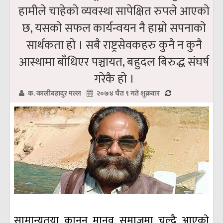
हामीले चाहेकाे व्यवस्था सापेक्षित रुपले आएकाे
छ, यसकाे सफल कार्यन्वयन नै हाम्राे सपनाकाे
सार्थकता हाे । सबै राष्ट्रसेवकहरु कुनै न कुनै
आस्थामा बाँधिएर पञ्चायत, बहुदल बिरुद्ध संघर्ष
गरेकै हाे ।
क. कालीबहादुर मल्ल
२०७४ चैत ९ गते शुक्रवार
सामान्यतया कानुन मानव समाजमा चल्दै आएकाे