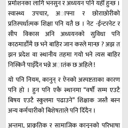
प्रमाेशनका लागि भनसुन र अध्ययन पनि यहीँ हुन्छ ।
स्वास्थ्य उपचार, अाफ्ना र छाेराछाेरीकाे
प्रतिस्पर्धात्मक शिक्षा पनि यतै छ । नेट -ईन्टरनेट र
सीप विकास अनि अध्ययनकाे सुविधा पनि
काठमाडौँमै छ भने बाहिर जान कस्ले मान्छ ? अझ त
झन प्रदेश वा स्थानीय तहमा गयाे भने त्यस बाहिर
निस्किनै पाइँदैन भन्ने अातंक छ अहिले !
याे पनि नियम, कानुन् र ऐनकाे अस्पष्टताका कारण
पनि हाे । हुन पनि एकै स्थानमा “वर्षाैं सम्म एउटै
बिषय एउटै स्कुलमा पढाउने” शिक्षाक जस्तै बस्न
अन्य कर्मचारीकाे बिशेषताले पनि दिँदैन ।
अन्तमा, प्राकृतिक र सामाजिक कानुनकाे परिभाषा