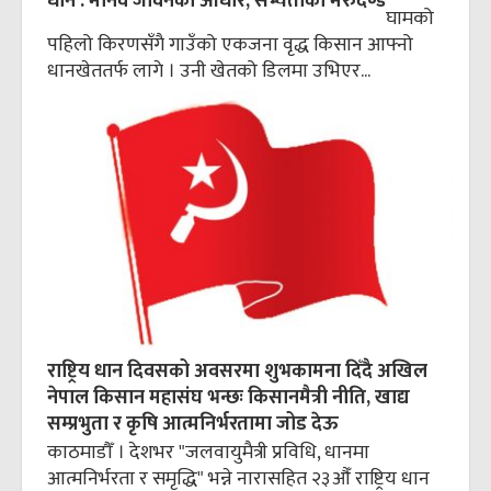
धान : मानव जीवनको आधार, सभ्यताको मेरुदण्ड
घामको
पहिलो किरणसँगै गाउँको एकजना वृद्ध किसान आफ्नो
धानखेततर्फ लागे । उनी खेतको डिलमा उभिएर...
राष्ट्रिय धान दिवसको अवसरमा शुभकामना दिँदै अखिल
नेपाल किसान महासंघ भन्छः किसानमैत्री नीति, खाद्य
सम्प्रभुता र कृषि आत्मनिर्भरतामा जोड देऊ
काठमाडौँ । देशभर "जलवायुमैत्री प्रविधि, धानमा
आत्मनिर्भरता र समृद्धि" भन्ने नारासहित २३औँ राष्ट्रिय धान