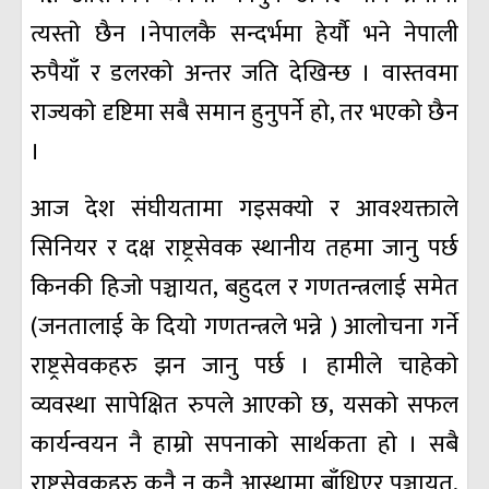
त्यस्ताे छैन ।नेपालकै सन्दर्भमा हेर्याै भने नेपाली
रुपैयाँ र डलरकाे अन्तर जति देखिन्छ । वास्तवमा
राज्यकाे दृष्टिमा सबै समान हुनुपर्ने हाे, तर भएकाे छैन
।
आज देश संघीयतामा गइसक्याे र आवश्यक्ताले
सिनियर र दक्ष राष्ट्रसेवक स्थानीय तहमा जानु पर्छ
किनकी हिजाे पञ्चायत, बहुदल र गणतन्त्रलाई समेत
(जनतालाई के दियाे गणतन्त्रले भन्ने ) आलाेचना गर्ने
राष्ट्रसेवकहरु झन जानु पर्छ । हामीले चाहेकाे
व्यवस्था सापेक्षित रुपले आएकाे छ, यसकाे सफल
कार्यन्वयन नै हाम्राे सपनाकाे सार्थकता हाे । सबै
राष्ट्रसेवकहरु कुनै न कुनै आस्थामा बाँधिएर पञ्चायत,