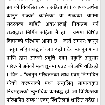
प्रथाकाे विकसित रुप र संहिता हाे । व्यापक अर्थमा
कानुन राज्यले व्यक्तिका वा राज्यका आफ्ना
सदस्यका बाहिरी अवस्थालाई नियन्त्रण गर्न
राज्यद्वारा निर्मित संहिता नै हाे । यसमा विभिन्न
विद्वानकाे परिभाषा आफ्नै छ । जस्तै समनर: कानुन
बस्तुत: संहिताबद्ध लाेकाचार हाे । क्रेब -कानुन मानव
प्राणि द्वारा आफ्नाे प्रवृत्ति एवम् प्रकृति अनुसार
गरिएकाे अनेकाै मुल्याङ्कनमा एउटाकाे अभिव्यक्ति हाे
। ग्रिन – “कानुन परिवर्तनका तथ्य एवम् निष्पादित
गरेकाे कल्पनाकाे मध्य सन्तुलित् सामान्यकृत
नियमहरुकाे न्युनाधिक क्रमबद्ध हाे, जाे विशिष्टतया
परिभाषित सम्बन्ध एवम् स्थितिलाई शासित गर्दछ ।