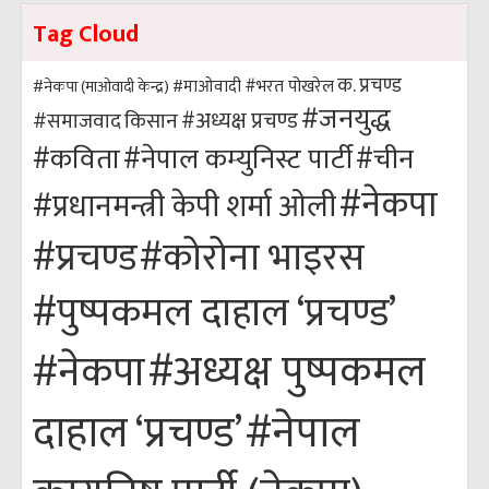
Tag Cloud
क. प्रचण्ड
#भरत पोखरेल
#नेकपा (माओवादी केन्द्र)
#माओवादी
#जनयुद्ध
#अध्यक्ष प्रचण्ड
किसान
#समाजवाद
#कविता
#नेपाल कम्युनिस्ट पार्टी
#चीन
#नेकपा
#प्रधानमन्त्री केपी शर्मा ओली
#कोरोना भाइरस
#प्रचण्ड
#पुष्पकमल दाहाल ‘प्रचण्ड’
#अध्यक्ष पुष्पकमल
#नेकपा
#नेपाल
दाहाल ‘प्रचण्ड’