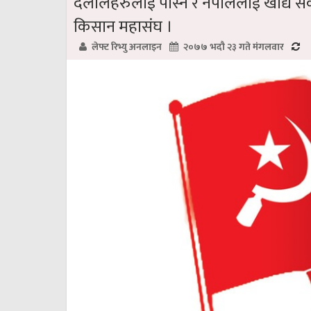
दलालहरुलाई पोस्ने र नेपाललाई खाद्य स
किसान महासंघ ।
लेफ्ट रिभ्यु अनलाइन
२०७७ भदौ २३ गते मंगलवार