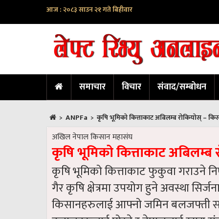
आज : २०८३ साउन २१ गते बिहीवार
समाचार
विचार
संवाद/सम्बोधन
ANPFa
>
>
कृषि भूमिको कित्ताकाट अबिलम्ब रोकियोस् – कि
अखिल नेपाल किसान महासंघ
कृषि भूमिको कित्ताकाट अबिलम्ब
कृषि भूमिको कित्ताकाट फुकुवा गराउने नि
गैर कृषि क्षेत्रमा उपयोग हुने अवस्था सिर्ज
किसानहरुलाई आफ्नो जमिन बलजफ्ती सस्त