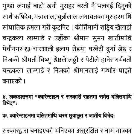
गुण्डा लगाई बाटो खनी मुसहर बस्ती नै भत्काई दिनुको
साथै ऋषिदेव, पन्नालाल, चुन्नीलाल लगायतका मुसहरमाथि
सांघातिक हमला गरी कुटपिट । कीर्तिमानी राष्ट्रिय खेलाडी
चन्द्रकला लाम्गाडे र उहाँका श्रीमान सुमन खातीमाथि
मेचीनगर-१३ चारआली इलाम रोडमा घरबेटी दुर्गा श्रेष्ठ र
निजकी श्रीमती विष्णु श्रेष्ठले लठ्ठी र पेटीले हानेर गर्भवती
चन्द्रकला लाम्गाडे र निजको श्रीमानलाई गम्भीर घाइते
बनाएको ।
४. लकडाउनमा “क्वारेन्टाइन र सरकारी राहतमा समेत दलितमाथि
विभेद”:
क. क्वारेन्टाइनमा दलितमाथि चरम छुवाछूत र जातीय विभेद:
सरकारद्वारा बनाइएको भनिएका असुरक्षित र नाम मात्रका