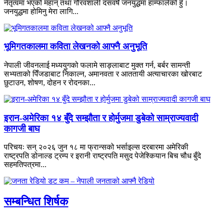
नेतृत्वमा भएको महान् तथा गौरवशाली दसवर्षे जनयुद्धमा हाम्फालेको हुँ।
जनयुद्धमा होमिनु मेरा लागि...
भूमिगतकालमा कविता लेखनको आफ्नै अनुभूति
नेपाली जीवनलाई मध्ययुगको फलामे साङ्लाबाट मुक्त गर्न, बर्बर सामन्ती
सभ्यताको पिँजडाबाट निकाल्न, अमानवता र आततायी अत्याचारका खोरबाट
छुटाउन, शोषण, दोहन र रोदनका...
इरान-अमेरिका १४ बुँदे सम्झौता र होर्मुजमा डुबेको साम्राज्यवादी
कागजी बाघ
परिचयः सन् २०२६ जुन १८ मा फ्रान्सको भर्साइल्स दरबारमा अमेरिकी
राष्ट्रपति डोनाल्ड ट्रम्प र इरानी राष्ट्रपति मसुद पेजेश्कियान बिच चौध बुँदे
सहमतिपत्रमा...
सम्बन्धित शिर्षक