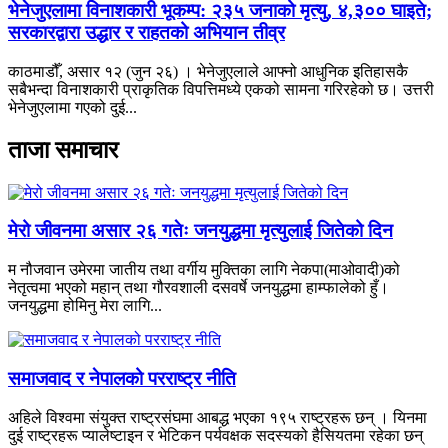
भेनेजुएलामा विनाशकारी भूकम्प: २३५ जनाको मृत्यु, ४,३०० घाइते;
सरकारद्वारा उद्धार र राहतको अभियान तीव्र
काठमाडौँ, असार १२ (जुन २६) । भेनेजुएलाले आफ्नो आधुनिक इतिहासकै
सबैभन्दा विनाशकारी प्राकृतिक विपत्तिमध्ये एकको सामना गरिरहेको छ। उत्तरी
भेनेजुएलामा गएको दुई...
ताजा समाचार
मेरो जीवनमा असार २६ गतेः जनयुद्धमा मृत्युलाई जितेको दिन
म नौजवान उमेरमा जातीय तथा वर्गीय मुक्तिका लागि नेकपा(माओवादी)को
नेतृत्वमा भएको महान् तथा गौरवशाली दसवर्षे जनयुद्धमा हाम्फालेको हुँ।
जनयुद्धमा होमिनु मेरा लागि...
समाजवाद र नेपालको परराष्ट्र नीति
अहिले विश्वमा संयुक्त राष्ट्रसंघमा आबद्ध भएका १९५ राष्ट्रहरू छन् । यिनमा
दुई राष्ट्रहरू प्यालेष्टाइन र भेटिकन पर्यवक्षक सदस्यको हैसियतमा रहेका छन्