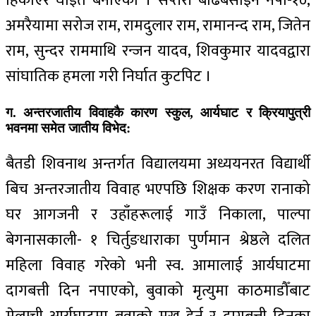
हिर्काएर घाइते बनाएको । सप्तरी बोढेबसाइन नपा-१०,
अमरैयामा सरोज राम, रामदुलार राम, रामानन्द राम, जितेन
राम, सुन्दर राममाथि रन्जन यादव, शिवकुमार यादवद्वारा
सांघातिक हमला गरी निर्घात कुटपिट ।
ग. अन्तरजातीय विवाहकै कारण स्कुल, आर्यघाट र क्रियापुत्री
भवनमा समेत जातीय विभेद:
बैतडी शिवनाथ अन्तर्गत विद्यालयमा अध्ययनरत विद्यार्थी
बिच अन्तरजातीय विवाह भएपछि शिक्षक करण रानाको
घर आगजनी र उहाँहरूलाई गाउँ निकाला, पाल्पा
बेगनासकाली- १ चिर्तुङधाराका पुर्णमान श्रेष्ठले दलित
महिला विवाह गरेको भनी स्व. आमालाई आर्यघाटमा
दागबत्ती दिन नपाएको, बुवाको मृत्युमा काठमाडौँबाट