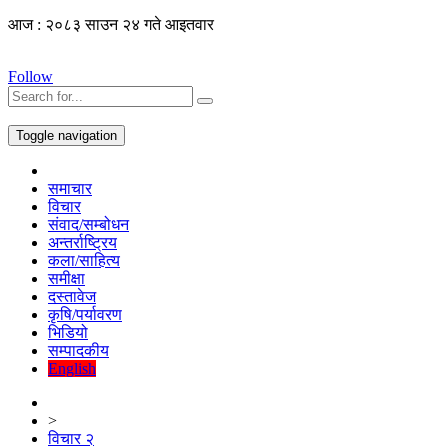
आज : २०८३ साउन २४ गते आइतवार
Follow
Toggle navigation
समाचार
विचार
संवाद/सम्बोधन
अन्तर्राष्ट्रिय
कला/साहित्य
समीक्षा
दस्तावेज
कृषि/पर्यावरण
भिडियो
सम्पादकीय
English
>
विचार २