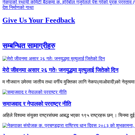
पछिल्लाे
नेकपाको स्थायी कमिटी बैठकमा क. हरिबोल गजुरेलले पेश गरेको पुरक प्रस्ताव (पू
-
अघिल्लाे
देश निर्माणको गाथा
-
Give Us Your Feedback
सम्बन्धित सामाग्रीहरु
मेरो जीवनमा असार २६ गतेः जनयुद्धमा मृत्युलाई जितेको दिन
म नौजवान उमेरमा जातीय तथा वर्गीय मुक्तिका लागि नेकपा(माओवादी)को नेतृत्वमा
समाजवाद र नेपालको परराष्ट्र नीति
अहिले विश्वमा संयुक्त राष्ट्रसंघमा आबद्ध भएका १९५ राष्ट्रहरू छन् । यिनमा दुई र