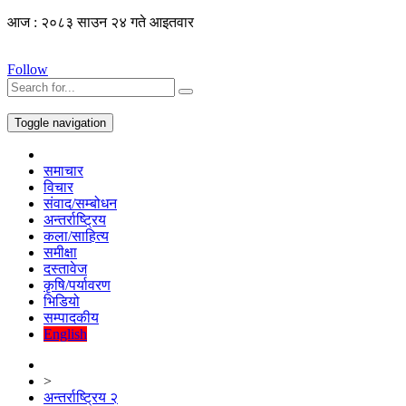
आज : २०८३ साउन २४ गते आइतवार
Follow
Toggle navigation
समाचार
विचार
संवाद/सम्बोधन
अन्तर्राष्ट्रिय
कला/साहित्य
समीक्षा
दस्तावेज
कृषि/पर्यावरण
भिडियो
सम्पादकीय
English
>
अन्तर्राष्ट्रिय २