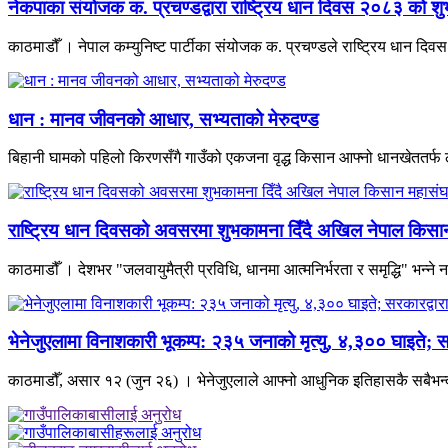
नेकपाका संयोजक क. प्रचण्डद्वारा राष्ट्रिय धान दिवस २०८३ को शु
काठमाडौँ । नेपाल कम्युनिष्ट पार्टीका संयोजक क. प्रचण्डले राष्ट्रिय धान दि
धान : मानव जीवनको आधार, सभ्यताको मेरुदण्ड
बिहानी घामको पहिलो किरणसँगै गाउँको एकजना वृद्ध किसान आफ्नो धानखेततर्फ
राष्ट्रिय धान दिवसको अवसरमा शुभकामना दिँदै अखिल नेपाल किसान म
काठमाडौँ । देशभर "जलवायुमैत्री प्रविधि, धानमा आत्मनिर्भरता र समृद्धि" भन्ने
भेनेजुएलामा विनाशकारी भूकम्प: २३५ जनाको मृत्यु, ४,३०० घाइते; स
काठमाडौँ, असार १२ (जुन २६) । भेनेजुएलाले आफ्नो आधुनिक इतिहासकै सबैभन्दा