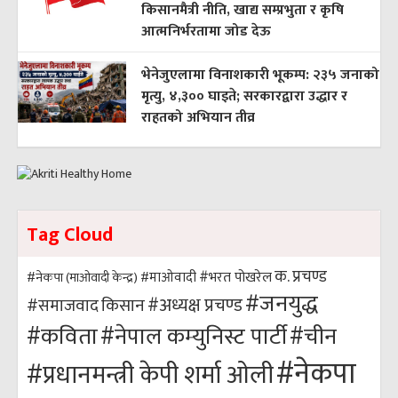
किसानमैत्री नीति, खाद्य सम्प्रभुता र कृषि
आत्मनिर्भरतामा जोड देऊ
भेनेजुएलामा विनाशकारी भूकम्प: २३५ जनाको
मृत्यु, ४,३०० घाइते; सरकारद्वारा उद्धार र
राहतको अभियान तीव्र
Tag Cloud
क. प्रचण्ड
#भरत पोखरेल
#नेकपा (माओवादी केन्द्र)
#माओवादी
#जनयुद्ध
#अध्यक्ष प्रचण्ड
किसान
#समाजवाद
#कविता
#नेपाल कम्युनिस्ट पार्टी
#चीन
#नेकपा
#प्रधानमन्त्री केपी शर्मा ओली