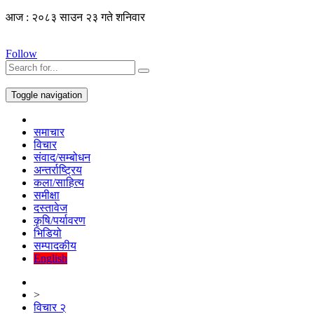
आज : २०८३ साउन २३ गते शनिवार
Follow
Toggle navigation
समाचार
विचार
संवाद/सम्बोधन
अन्तर्राष्ट्रिय
कला/साहित्य
समीक्षा
दस्तावेज
कृषि/पर्यावरण
भिडियो
सम्पादकीय
English
>
विचार २