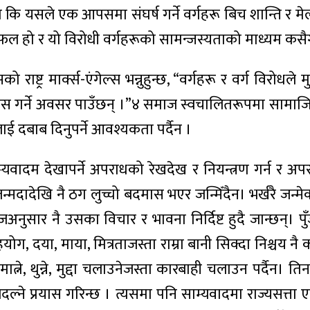
हो कि यसले एक आपसमा संघर्ष गर्ने वर्गहरू बिच शान्ति
ध कै फल हो र यो विरोधी वर्गहरूको सामन्जस्यताको माध्यम कसै
 राष्ट्र मार्क्स-एंगेल्स भन्नुहुन्छ, “वर्गहरू र वर्ग विरोधल
र विकास गर्ने अवसर पाउँछन् ।”४ समाज स्वचालितरूपमा साम
ई दबाब दिनुपर्ने आवश्यकता पर्दैन ।
साम्यवादम देखापर्ने अपराधको रेखदेख र नियन्त्रण गर्न र
देखि नै ठग लुच्चो बदमास भएर जन्मिँदैन। भर्खरै जन्मेको श
अनुसार नै उसका विचार र भावना निर्दिष्ट हुदै जान्छन्। प
ोग, दया, माया, मित्रताजस्ता राम्रा बानी सिक्दा निश्चय नै
्ने, थुन्ने, मुद्दा चलाउनेजस्ता कारबाही चलाउन पर्दैन। त
ल्ने प्रयास गरिन्छ । त्यसमा पनि साम्यवादमा राज्यसत्ता 