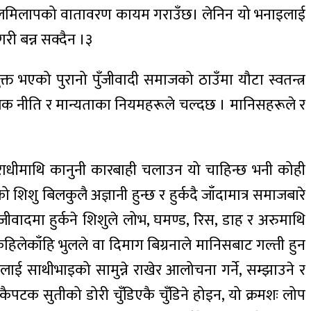
 र मेलमिलापको वातावरण कायम गराउँछ। लेनिन यो भनाइलाई
गरी बन्न सक्दैन ।३
े मुक्त भएको पुरानो पुँजीवादी समाजको ठाउँमा यौटा स्वतन्त्र
ाजिक नीति र मान्यताका नियमहरूले चल्दछ । मानिसहरूले र
 अपराधीमाथि कानुनी कारबाही चलाउन यो चाहिन्छ भनी कोही
िशु बिलकुलै अज्ञानी हुन्छ र हुर्कदै जाँदामात्र समाजबारे
ुँजीवादमा हुर्कने शिशुले लोभ, घमण्ड, रिस, डाह र अरुमाथि
 कहिलेकाँहि भुलले वा दिमाग बिग्रनाले मानिसबाट गल्ती हुन
िनलाई साथीभाइको सामुन्ने राखेर आलोचना गर्ने, सम्झाउने र
एकैपटक सुतीको डोरी चुँडिएकै चुँडिने होइन, यो क्रमशः लोप