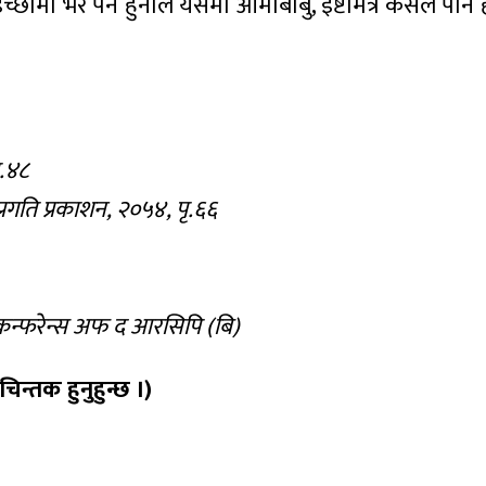
मा भर पर्ने हुनाले यसमा आमाबाबु, इष्टमित्र कसैले पनि हस्तक्
ृ.४८
, प्रगति प्रकाशन, २०५४, पृ.६६
 कन्फरेन्स अफ द आरसिपि (बि)
िन्तक हुनुहुन्छ ।)