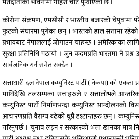
मतदाताको भावनामा गहिरो चोट पुर्‍याएको छ ।
कोरोना संक्रमण, एमसीसी र भारतीय बजारको चेपुवामा पर
फुटको संघारमा पुगेका छन् । भारतको हाल सत्तामा रहेको ए
प्रभावबाट नेपाललाई जोगाउन चाहन्छ । अमेरिकाका लागि ची
सुरक्षा प्रतिनिधि पठायो । जुन कदमप्रति भारतमा नै प्र
सार्वजनिक गर्न समेत सक्दैन ।
सत्ताधारी दल नेपाल कम्युनिस्ट पार्टी ( नेकपा) को एकता प
माथिदेखि तलसम्मका सत्ताहरुले र सत्तालोभले आन्तरिक 
कम्युनिस्ट पार्टी निर्माणभन्दा कम्युनिस्ट आन्दोलनको व
आचारणप्रति वैराग्य बढेको थुप्रै दृश्टान्तहरु छन् । कम्
गरिनुपर्छ । चुनाव लड्न र सरकारको भत्ता खानका मात्र नि
पार्टी अध्यक्ष तथा इतिहासकै शक्तिशाली प्रधानमन्त्री भन