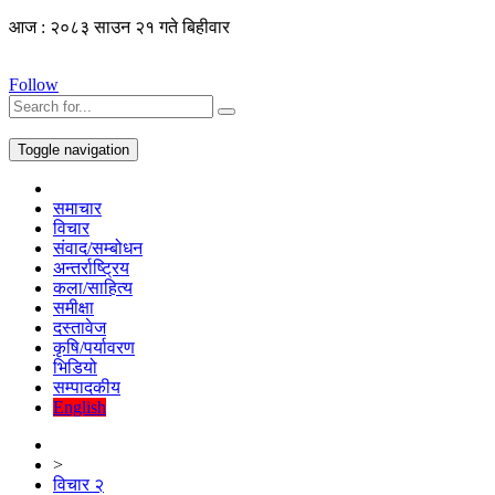
आज : २०८३ साउन २१ गते बिहीवार
Follow
Toggle navigation
समाचार
विचार
संवाद/सम्बोधन
अन्तर्राष्ट्रिय
कला/साहित्य
समीक्षा
दस्तावेज
कृषि/पर्यावरण
भिडियो
सम्पादकीय
English
>
विचार २