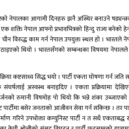
ेको नेपालका आगामी दिनहरु झनै अस्थिर बनाउने षड्यन्त्र
क शक्ति नेपाल आफ्नो प्रभावभित्रको हिन्दु राज्य बनेको हे
न विरुद्ध काम गर्न नेपाल उपयुक्त स्थल हो । भारतले नेप
श्न उठाइएको थियो । भारतसँगको सम्बन्धका विषयमा नेपालले 
्रक्रिया कष्टसाध्य सिद्ध भयो । पार्टी एकता घोषणा गर्न जत
संघर्षलाई अस्वस्थ बनाइदिए । एकता प्रक्रियामा देखिए
िसर्जनको रुमानी विषमोह पो थियो कि भन्ने शंका उब्जाएको 
युनिस्ट पार्टीमा बसेर जनताको आजीवन सेवा गर्न सकिन्छ । 
र्माण गरिने उपभोक्ता कम्युनिस्ट पार्टी न त सधै एकताबद्
िएका केपी ओलीको संसद विघटन र पार्टी फुटसम्मको यात्रामार्