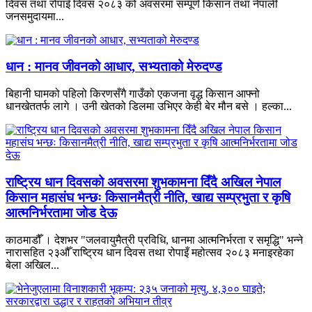
दिवस तथा रोपाइँ दिवस २०८३ को अवसरमा सम्पूर्ण किसान तथा नेपाली
जनसमुदायमा...
धान : मानव जीवनको आधार, सभ्यताको मेरुदण्ड
बिहानी घामको पहिलो किरणसँगै गाउँको एकजना वृद्ध किसान आफ्नो
धानखेततर्फ लागे । उनी खेतको डिलमा उभिएर केही बेर मौन बसे । हल्का...
राष्ट्रिय धान दिवसको अवसरमा शुभकामना दिँदै अखिल नेपाल
किसान महासंघ भन्छः किसानमैत्री नीति, खाद्य सम्प्रभुता र कृषि
आत्मनिर्भरतामा जोड देऊ
काठमाडौँ । देशभर "जलवायुमैत्री प्रविधि, धानमा आत्मनिर्भरता र समृद्धि" भन्ने
नारासहित २३औँ राष्ट्रिय धान दिवस तथा रोपाइँ महोत्सव २०८३ मनाइरहेका
बेला अखिल...