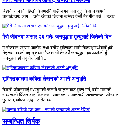
धान : मानव जीवनको आधार, सभ्यताको मेरुदण्ड
बिहानी घामको पहिलो किरणसँगै गाउँको एकजना वृद्ध किसान आफ्नो
धानखेततर्फ लागे । उनी खेतको डिलमा उभिएर केही बेर मौन बसे । हल्का...
मेरो जीवनमा असार २६ गतेः जनयुद्धमा मृत्युलाई जितेको दिन
म नौजवान उमेरमा जातीय तथा वर्गीय मुक्तिका लागि नेकपा(माओवादी)को
नेतृत्वमा भएको महान् तथा गौरवशाली दसवर्षे जनयुद्धमा हाम्फालेको हुँ।
जनयुद्धमा होमिनु मेरा लागि...
भूमिगतकालमा कविता लेखनको आफ्नै अनुभूति
नेपाली जीवनलाई मध्ययुगको फलामे साङ्लाबाट मुक्त गर्न, बर्बर सामन्ती
सभ्यताको पिँजडाबाट निकाल्न, अमानवता र आततायी अत्याचारका खोरबाट
छुटाउन, शोषण, दोहन र रोदनका...
सम्बन्धित शिर्षक