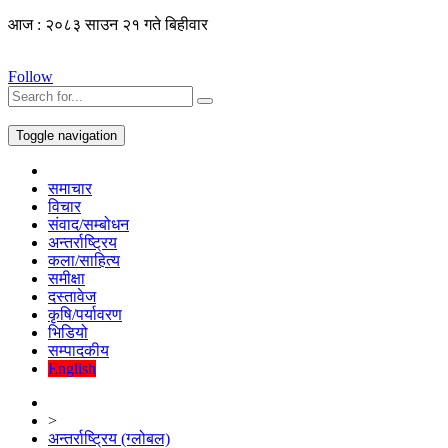
आज : २०८३ साउन २१ गते बिहीवार
Follow
Toggle navigation
समाचार
विचार
संवाद/सम्बोधन
अन्तर्राष्ट्रिय
कला/साहित्य
समीक्षा
दस्तावेज
कृषि/पर्यावरण
भिडियो
सम्पादकीय
English
>
अन्तर्राष्ट्रिय (ग्लोबल)