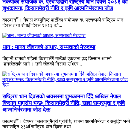
नेकपाका संयोजक क. प्रचण्डद्वारा राष्ट्रिय धान दिवस २०८३ को
शुभकामना, किसानमैत्री नीति र कृषि आत्मनिर्भरतामा जोड
काठमाडौँ । नेपाल कम्युनिष्ट पार्टीका संयोजक क. प्रचण्डले राष्ट्रिय धान
दिवस तथा रोपाइँ दिवस २०८३ को...
धान : मानव जीवनको आधार, सभ्यताको मेरुदण्ड
बिहानी घामको पहिलो किरणसँगै गाउँको एकजना वृद्ध किसान आफ्नो
धानखेततर्फ लागे । उनी खेतको डिलमा उभिएर...
राष्ट्रिय धान दिवसको अवसरमा शुभकामना दिँदै अखिल नेपाल
किसान महासंघ भन्छः किसानमैत्री नीति, खाद्य सम्प्रभुता र कृषि
आत्मनिर्भरतामा जोड देऊ
काठमाडौँ । देशभर "जलवायुमैत्री प्रविधि, धानमा आत्मनिर्भरता र समृद्धि" भन्ने
नारासहित २३औँ राष्ट्रिय धान दिवस तथा...