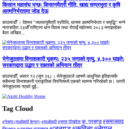
किसान महासंघ भन्छः किसानमैत्री नीति, खाद्य सम्प्रभुता र कृषि
आत्मनिर्भरतामा जोड देऊ
काठमाडौँ । देशभर "जलवायुमैत्री प्रविधि, धानमा आत्मनिर्भरता र समृद्धि" भन्ने
नारासहित २३औँ राष्ट्रिय धान दिवस तथा रोपाइँ महोत्सव २०८३ मनाइरहेका
बेला अखिल...
भेनेजुएलामा विनाशकारी भूकम्प: २३५ जनाको मृत्यु, ४,३०० घाइते;
सरकारद्वारा उद्धार र राहतको अभियान तीव्र
काठमाडौँ, असार १२ (जुन २६) । भेनेजुएलाले आफ्नो आधुनिक इतिहासकै
सबैभन्दा विनाशकारी प्राकृतिक विपत्तिमध्ये एकको सामना गरिरहेको छ। उत्तरी
भेनेजुएलामा गएको दुई...
Tag Cloud
#समाजवाद
क. प्रचण्ड
#माओवादी
#भरत पोखरेल
#नेकपा (माओवादी केन्द्र)
#जनयुद्ध
#कविता
#नेपाल