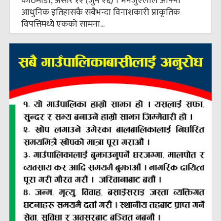
काठमाडौँ, असार १२ (जुन २६) । भेनेजुएलाले आफ्नो
आधुनिक इतिहासकै सबैभन्दा विनाशकारी प्राकृतिक
विपत्तिमध्ये एकको सामना...