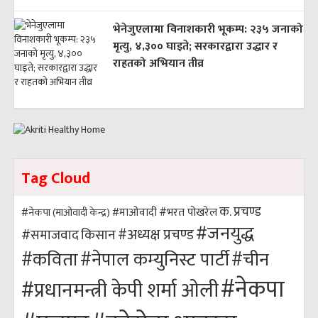
भेनेजुएलामा विनाशकारी भूकम्प: २३५ जनाको
मृत्यु, ४,३०० घाइते; सरकारद्वारा उद्धार र
राहतको अभियान तीव्र
Tag Cloud
क. प्रचण्ड
#भरत पोखरेल
#नेकपा (माओवादी केन्द्र)
#माओवादी
#जनयुद्ध
#अध्यक्ष प्रचण्ड
किसान
#समाजवाद
#कविता
#नेपाल कम्युनिस्ट पार्टी
#चीन
#नेकपा
#प्रधानमन्त्री केपी शर्मा ओली