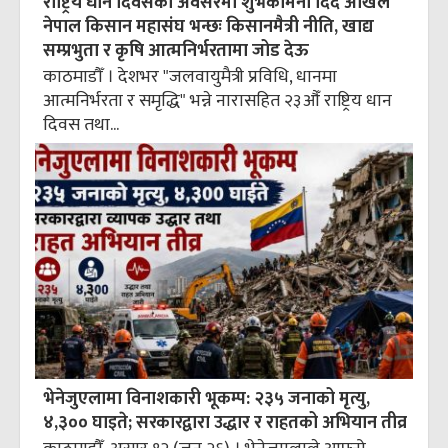
राष्ट्रिय धान दिवसको अवसरमा शुभकामना दिँदै अखिल
नेपाल किसान महासंघ भन्छः किसानमैत्री नीति, खाद्य
सम्प्रभुता र कृषि आत्मनिर्भरतामा जोड देऊ
काठमाडौँ । देशभर "जलवायुमैत्री प्रविधि, धानमा
आत्मनिर्भरता र समृद्धि" भन्ने नारासहित २३औँ राष्ट्रिय धान
दिवस तथा...
भेनेजुएलामा विनाशकारी भूकम्प: २३५ जनाको मृत्यु,
४,३०० घाइते; सरकारद्वारा उद्धार र राहतको अभियान तीव्र