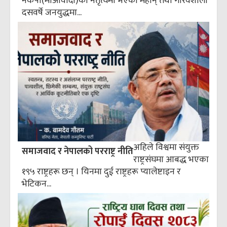
नेकपा(माओवादी)को नेतृत्वमा भएको महान् तथा गौरवशाली
दसवर्षे जनयुद्धमा...
अहिले विश्वमा संयुक्त
समाजवाद र नेपालको परराष्ट्र नीति
राष्ट्रसंघमा आबद्ध भएका
१९५ राष्ट्रहरू छन् । यिनमा दुई राष्ट्रहरू प्यालेष्टाइन र
भेटिकन...