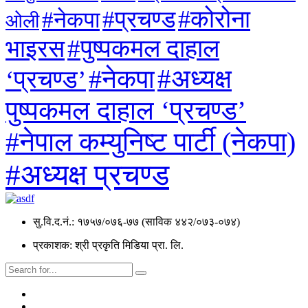
#कोरोना
#प्रचण्ड
#नेकपा
ओली
#पुष्पकमल दाहाल
भाइरस
#अध्यक्ष
#नेकपा
‘प्रचण्ड’
पुष्पकमल दाहाल ‘प्रचण्ड’
#नेपाल कम्युनिष्ट पार्टी (नेकपा)
#अध्यक्ष प्रचण्ड
सु.वि.द.नं.: १७५७/०७६-७७ (साविक ४४२/०७३-०७४)
प्रकाशक: श्री प्रकृति मिडिया प्रा. लि.