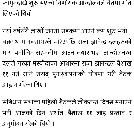
फागुनदेखि शुरु भएको निर्णायक आन्दोलनले चैतमा गति
लिएकाे थियाे।
नयाँ वर्षसँगै लाखौँ जनता सडकमा आउने क्रम शुरु भयाे ।
चक्रपथ मानवसागरले भरिएपछि राजा ज्ञानेन्द्र दलहरुकाे
माग बमाेजिम सहमतीमा आउन तयार भए। आन्दोलनरत
दलले गरेकाे मस्यौदाका आधारमा राजा ज्ञानेन्द्रले वैशाख
११ गते राति संसद् पुनःस्थापनाको घोषणा गरी बैठक
आह्वान गरेका थिए ।
स‌बिधान सभाकाे पहिलाे बैठकले लोकतन्त्र दिवस मनाउने
भनी आजकाे दिन अर्थात बैशाख ११ लाइ प्रस्ताव र
अनुमाेदन गरेकाे थियाे ।