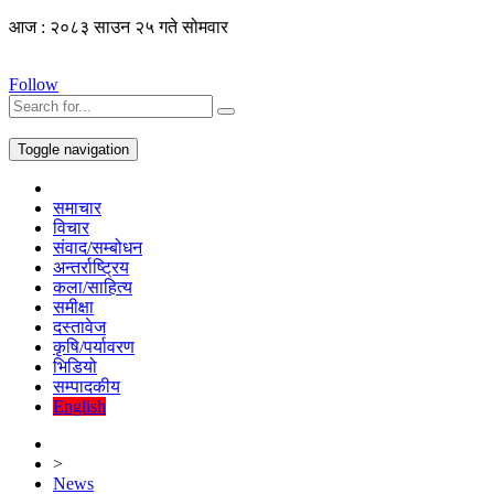
आज : २०८३ साउन २५ गते सोमवार
Follow
Toggle navigation
समाचार
विचार
संवाद/सम्बोधन
अन्तर्राष्ट्रिय
कला/साहित्य
समीक्षा
दस्तावेज
कृषि/पर्यावरण
भिडियो
सम्पादकीय
English
>
News