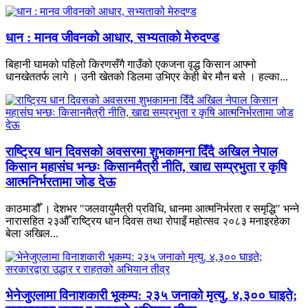
धान : मानव जीवनको आधार, सभ्यताको मेरुदण्ड
बिहानी घामको पहिलो किरणसँगै गाउँको एकजना वृद्ध किसान आफ्नो
धानखेततर्फ लागे । उनी खेतको डिलमा उभिएर केही बेर मौन बसे । हल्का...
राष्ट्रिय धान दिवसको अवसरमा शुभकामना दिँदै अखिल नेपाल
किसान महासंघ भन्छः किसानमैत्री नीति, खाद्य सम्प्रभुता र कृषि
आत्मनिर्भरतामा जोड देऊ
काठमाडौँ । देशभर "जलवायुमैत्री प्रविधि, धानमा आत्मनिर्भरता र समृद्धि" भन्ने
नारासहित २३औँ राष्ट्रिय धान दिवस तथा रोपाइँ महोत्सव २०८३ मनाइरहेका
बेला अखिल...
भेनेजुएलामा विनाशकारी भूकम्प: २३५ जनाको मृत्यु, ४,३०० घाइते;