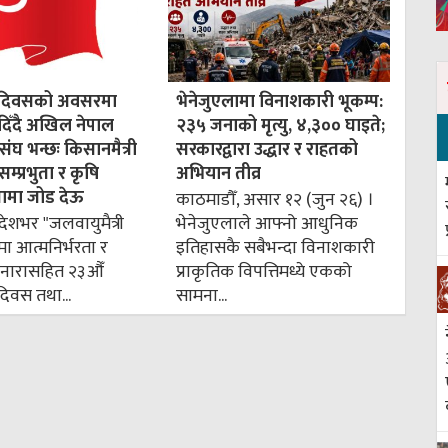
धान दिवसको अवसरमा
भेनेजुएलामा विनाशकारी भूकम्प:
िँदै अखिल नेपाल
२३५ जनाको मृत्यु, ४,३०० घाइते;
ंघ भन्छः किसानमैत्री
सरकारद्वारा उद्धार र राहतको
सम्प्रभुता र कृषि
अभियान तीव्र
तामा जोड देऊ
काठमाडौँ, असार १२ (जुन २६) ।
देशभर "जलवायुमैत्री
भेनेजुएलाले आफ्नो आधुनिक
मा आत्मनिर्भरता र
इतिहासकै सबैभन्दा विनाशकारी
्ने नारासहित २३औँ
प्राकृतिक विपत्तिमध्ये एकको
न दिवस तथा...
सामना...