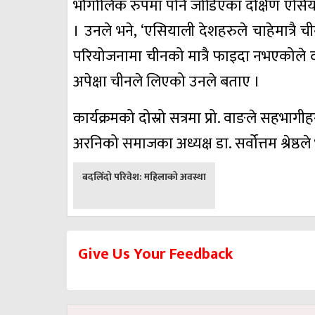
भौगोलिक रुपमा पनि जोडिएका दक्षिण एसियाली र
। उनले भने, ‘एसियाली देशहरुले चाहेमात्रै च
परियोजनामा चीनको मात्रै फाइदा नभएकोले दक्
अपेक्षा चीनले लिएको उनले बताए ।
कार्यक्रमको दोस्रो सत्रमा प्रो. वाङले सहभाग
अरनिको समाजका अध्यक्ष डा. सर्वोत्तम श्रेष्
पछिल्लाे
बदलिँदो परिवेश: महिलाको अवस्था
-
Give Us Your Feedback