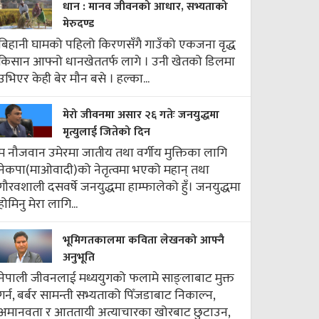
धान : मानव जीवनको आधार, सभ्यताको
मेरुदण्ड
बिहानी घामको पहिलो किरणसँगै गाउँको एकजना वृद्ध
किसान आफ्नो धानखेततर्फ लागे । उनी खेतको डिलमा
उभिएर केही बेर मौन बसे । हल्का...
मेरो जीवनमा असार २६ गतेः जनयुद्धमा
मृत्युलाई जितेको दिन
म नौजवान उमेरमा जातीय तथा वर्गीय मुक्तिका लागि
नेकपा(माओवादी)को नेतृत्वमा भएको महान् तथा
गौरवशाली दसवर्षे जनयुद्धमा हाम्फालेको हुँ। जनयुद्धमा
होमिनु मेरा लागि...
भूमिगतकालमा कविता लेखनको आफ्नै
अनुभूति
नेपाली जीवनलाई मध्ययुगको फलामे साङ्लाबाट मुक्त
गर्न, बर्बर सामन्ती सभ्यताको पिँजडाबाट निकाल्न,
अमानवता र आततायी अत्याचारका खोरबाट छुटाउन,