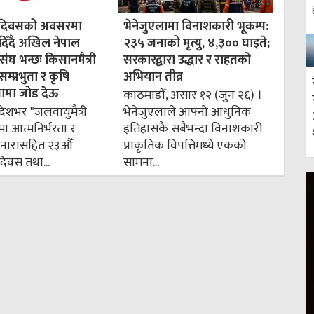
धान दिवसको अवसरमा
भेनेजुएलामा विनाशकारी भूकम्प:
िँदै अखिल नेपाल
२३५ जनाको मृत्यु, ४,३०० घाइते;
ंघ भन्छः किसानमैत्री
सरकारद्वारा उद्धार र राहतको
सम्प्रभुता र कृषि
अभियान तीव्र
तामा जोड देऊ
काठमाडौँ, असार १२ (जुन २६) ।
देशभर "जलवायुमैत्री
भेनेजुएलाले आफ्नो आधुनिक
मा आत्मनिर्भरता र
इतिहासकै सबैभन्दा विनाशकारी
्ने नारासहित २३औँ
प्राकृतिक विपत्तिमध्ये एकको
न दिवस तथा...
सामना...