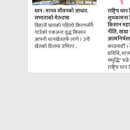
धान : मानव जीवनको आधार,
राष्ट्रिय 
सभ्यताको मेरुदण्ड
शुभकामना द
किसान महास
बिहानी घामको पहिलो किरणसँगै
नीति, खाद्य 
गाउँको एकजना वृद्ध किसान
आत्मनिर्भर
आफ्नो धानखेततर्फ लागे । उनी
खेतको डिलमा उभिएर...
काठमाडौँ । 
प्रविधि, धान
समृद्धि" भन
राष्ट्रिय धा