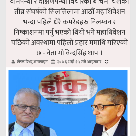
वामपन्थी र दक्षिणपन्थी विचारका बीचमा चलेको
तीब्र संघर्षको सिलसिलामा आठौं महाधिवेशन
भन्दा पहिले धेरै कमरेडहरु निलम्वन र
निष्काशनमा पर्नु भएको थियो भने महाधिवेशन
पछिको अवस्थामा पहिलो प्रहार ममाथि गरिएको
छ - नेता गोविन्दसिंह थापा।
लेफ्ट रिभ्यु अनलाइन
२०७६ भदौ १५ गते आइतवार