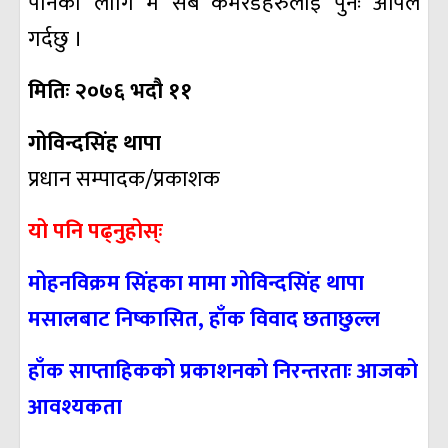
पार्नका लागि म सबै कमरेडहरुलाई पुनः अपिल
गर्दछु ।
मितिः २०७६ भदौ ११
गोविन्दसिंह थापा
प्रधान सम्पादक/प्रकाशक
यो पनि पढ्नुहोस्ः
मोहनविक्रम सिंहका मामा गोविन्दसिंह थापा
मसालबाट निष्कासित, हाँक विवाद छताछुल्ल
हाँक साप्ताहिकको प्रकाशनको निरन्तरताः आजको
आवश्यकता