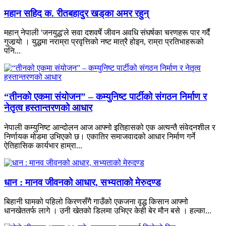
महान सहिद क. रीतबहादुर खड्‌का अमर रहुन्
महान् नेपाली 'जनयुद्ध'ले सवा दशवर्षे जीवन अवधि संघर्षका चरणहरू पार गर्दै
गुजार्‍यो । युद्धमा नराम्रा प्रवृत्तिको नष्ट मात्रै होइन, राम्रा प्रतिभाहरूको
पनि...
“तीनको एकमा संयोजन” – कम्युनिष्ट पार्टीको संगठन निर्माण र
नेतृत्व हस्तान्तरणको आधार
नेपाली कम्युनिष्ट आन्दोलन आज आफ्नो इतिहासको एक अत्यन्तै संवेदनशील र
निर्णायक मोडमा उभिएको छ। एकातिर समाजवादको आधार निर्माण गर्ने
ऐतिहासिक कार्यभार हाम्रा...
धान : मानव जीवनको आधार, सभ्यताको मेरुदण्ड
बिहानी घामको पहिलो किरणसँगै गाउँको एकजना वृद्ध किसान आफ्नो
धानखेततर्फ लागे । उनी खेतको डिलमा उभिएर केही बेर मौन बसे । हल्का...