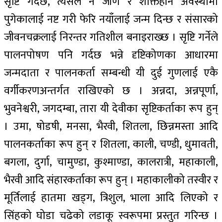
सृष्टि गर्दछ, त्यसले नै जीर्ण र शक्तिहीन अवस्थामा
पुगेकालाई नष्ट गरी फेरि नयाँलाई जन्म दिन्छ र संसारको
जीवनचक्रलाई निरन्तर गतिशील बनाइराख्छ । सृष्टि गर्नेले
पालनपोषण पनि गर्दछ भन्ने दृष्टिकोणका आधारमा
जन्मदाता र पालनकर्ता सम्बन्धी यी दुई गुणलाई एकै
वर्गीकरणअन्तर्गत राखिएको छ । अन्नदा, अन्नपूर्णा,
भुवनेश्वरी, जगदम्बा, तारा यी देवीका सृष्टिकर्ताका रूप हुन्
। उमा, षोडषी, मनसा, भैरवी, शितला, छिन्नमस्ता आदि
पालनकर्ताका रूप हुन् र शितला, काली, चण्डी, धुमावती,
बगला, दुर्गा, चामुण्डा, कुश्माण्डा, कालरात्री, महाकाली,
भैरवी आदि संहारकर्ताका रूप हुन् । महाकालीको तस्वीर र
मूर्तिलाई हातमा खड्ग, त्रिशुल, भाला आदि लिएको र
सिंहको घोडा चढेको लडाकू स्वरूपमा प्रस्तुत गरिन्छ ।