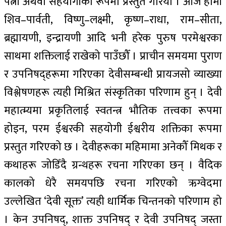
पत्नी अथवा सहयोगीका रूपमा प्रस्तुत गरियो । आज हामी
शिव–पार्वती, विष्णु–लक्ष्मी, कृष्ण–राधा, राम–सीता,
ब्रह्मायणी, इन्द्रायणी आदि भनी हरेक पुरुष परमेश्वरका
साथमा शक्तिलाई राखेको पाउँछौँ । प्राचीन समयमा पुराण
र उपनिषद्हरूमा गरिएका देवीसम्बन्धी प्रायजसो व्याख्या
विश्लेषणहरू त्यही मिश्रित संस्कृतिका परिणाम हुन् । देवी
महात्म्यमा प्रकृतिलाई स्वतन्त्र भौतिक तत्त्वका रूपमा
होइन, परम ईश्वरकी सहयोगी ईश्वरीय शक्तिका रूपमा
प्रस्तुत गरिएको छ । देवीहरूका महिमामा अनेकौँ मिथक र
कथाहरू जोडिँदै ग्रन्थहरू रचना गरिएका छन् । वैदिक
कालको धेरै समयपछि रचना गरिएको ऋग्वेदमा
उल्लेखित ‘देवी सूक्त’ त्यही धार्मिक चिन्तनको परिणाम हो
। केन उपनिषद्, शाक्त उपनिषद् र देवी उपनिषद् जस्ता