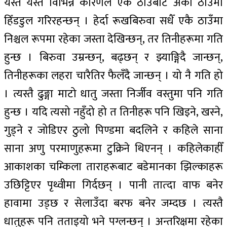
यस्तै यस्तै विभिन्न कारणले एक ठाउँबाट अर्को ठाउँमा
हिँडडुल गरिरहन्छन् । हेर्दा रूखबिरुवा सधैँ एकै ठाउँमा
निश्चल रूपमा रहेका जस्ता देखिन्छन्, तर तिनीहरूमा गति
हुन्छ । बिरुवा उम्रन्छन्, बढ्छन् र झ्याङ्गिदै जान्छन्,
तिनीहरूका लहरा चारैतिर फैलँदै जान्छन् । यो नै गति हो
। त्यस्तै ढुङ्गा माटो धातु जस्ता निर्जीव वस्तुमा पनि गति
हुन्छ । यदि त्यसो नहुँदो हो त तिनीहरू पनि खिइने, खस्ने,
गुड्ने र जोडिएर ठुलो पिण्डमा बदलिने र कहिले साना
साना अणु परमाणुहरूमा टुक्रिने थिएनन् । कहिलेकाहीँ
आकाशका चम्किला ताराहरूबाट बडेमानका झिल्काहरू
उछिट्टिएर पृथ्वीमा गिर्दछन् । पानी तात्दा वाफ बनेर
हावामा उड्छ र सेलाउँदा बरफ बनेर जम्दछ । त्यस्तै
धातुहरू पनि तताइयो भने पग्लन्छन् । अन्तरिक्षमा रहेका