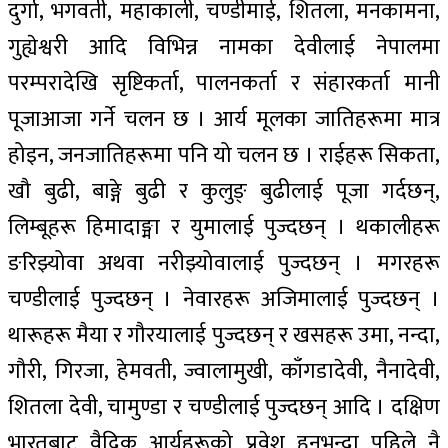
दुर्गा, भगवती, महाकाली, चण्डीमाई, शितला, मनकामना,
गुह्येश्वरी आदि विभिन्न नामका देवीलाई नेपालमा
परम्परादेखि सृष्टिकर्ता, पालनकर्ता र संहारकर्ता मानी
पूजाआजा गर्ने चलन छ । आर्य मूलका जातिहरूमा मात्र
होइन, जनजातिहरूमा पनि यो चलन छ । राईहरू सिकता,
खौ बुढी, बाङ्गे बुढी र कुलुङ् बुढीलाई पूजा गर्दछन्,
लिम्बूहरू हिमादाङ्मा र युमालाई पुज्दछन् । थकालीहरू
ङरिझ्योवा अथवा नरीझ्योवालाई पुज्दछन् । मगरहरू
चण्डीलाई पुज्दछन् । नेवारहरू अजिमालाई पुज्दछन् ।
थारूहरू मैया र गौरयालाई पुज्दछन् र खसहरू उमा, नन्दा,
गौरी, गिरजा, हेमवती, ज्वालामुखी, काँगडादेवी, नैनादेवी,
शितला देवी, चामुण्डा र चण्डीलाई पुज्दछन् आदि । दक्षिण
भारतबाट वैदिक आर्यहरूको प्रवेश हुनुभन्दा पहिले नै