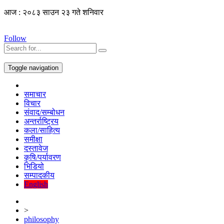
आज : २०८३ साउन २३ गते शनिवार
Follow
Toggle navigation
समाचार
विचार
संवाद/सम्बोधन
अन्तर्राष्ट्रिय
कला/साहित्य
समीक्षा
दस्तावेज
कृषि/पर्यावरण
भिडियो
सम्पादकीय
English
>
philosophy