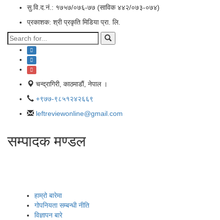
सु.वि.द.नं.: १७५७/०७६-७७ (साविक ४४२/०७३-०७४)
प्रकाशक: श्री प्रकृति मिडिया प्रा. लि.
चन्द्रागिरी, काठमाडाैं, नेपाल ।
+९७७-९८५१२४२६६९
leftreviewonline@gmail.com
सम्पादक मण्डल
हाम्रो बारेमा
गोपनियता सम्बन्धी नीति
विज्ञापन बारे