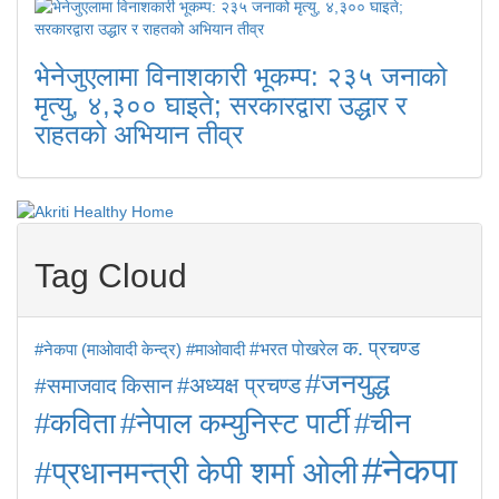
भेनेजुएलामा विनाशकारी भूकम्प: २३५ जनाको
मृत्यु, ४,३०० घाइते; सरकारद्वारा उद्धार र
राहतको अभियान तीव्र
Tag Cloud
क. प्रचण्ड
#माओवादी
#भरत पोखरेल
#नेकपा (माओवादी केन्द्र)
#जनयुद्ध
किसान
#अध्यक्ष प्रचण्ड
#समाजवाद
#कविता
#नेपाल कम्युनिस्ट पार्टी
#चीन
#नेकपा
#प्रधानमन्त्री केपी शर्मा ओली