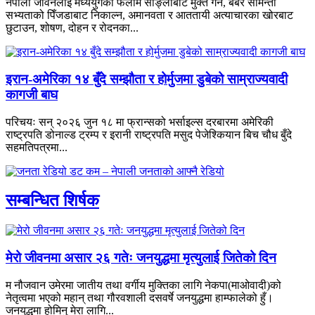
नेपाली जीवनलाई मध्ययुगको फलामे साङ्लाबाट मुक्त गर्न, बर्बर सामन्ती
सभ्यताको पिँजडाबाट निकाल्न, अमानवता र आततायी अत्याचारका खोरबाट
छुटाउन, शोषण, दोहन र रोदनका...
इरान-अमेरिका १४ बुँदे सम्झौता र होर्मुजमा डुबेको साम्राज्यवादी
कागजी बाघ
परिचयः सन् २०२६ जुन १८ मा फ्रान्सको भर्साइल्स दरबारमा अमेरिकी
राष्ट्रपति डोनाल्ड ट्रम्प र इरानी राष्ट्रपति मसुद पेजेश्कियान बिच चौध बुँदे
सहमतिपत्रमा...
सम्बन्धित शिर्षक
मेरो जीवनमा असार २६ गतेः जनयुद्धमा मृत्युलाई जितेको दिन
म नौजवान उमेरमा जातीय तथा वर्गीय मुक्तिका लागि नेकपा(माओवादी)को
नेतृत्वमा भएको महान् तथा गौरवशाली दसवर्षे जनयुद्धमा हाम्फालेको हुँ।
जनयुद्धमा होमिनु मेरा लागि...