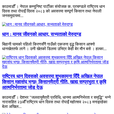
काठमाडौँ । नेपाल कम्युनिष्ट पार्टीका संयोजक क. प्रचण्डले राष्ट्रिय धान
दिवस तथा रोपाइँ दिवस २०८३ को अवसरमा सम्पूर्ण किसान तथा नेपाली
जनसमुदायमा...
धान : मानव जीवनको आधार, सभ्यताको मेरुदण्ड
बिहानी घामको पहिलो किरणसँगै गाउँको एकजना वृद्ध किसान आफ्नो
धानखेततर्फ लागे । उनी खेतको डिलमा उभिएर केही बेर मौन बसे । हल्का...
राष्ट्रिय धान दिवसको अवसरमा शुभकामना दिँदै अखिल नेपाल
किसान महासंघ भन्छः किसानमैत्री नीति, खाद्य सम्प्रभुता र कृषि
आत्मनिर्भरतामा जोड देऊ
काठमाडौँ । देशभर "जलवायुमैत्री प्रविधि, धानमा आत्मनिर्भरता र समृद्धि" भन्ने
नारासहित २३औँ राष्ट्रिय धान दिवस तथा रोपाइँ महोत्सव २०८३ मनाइरहेका
बेला अखिल...