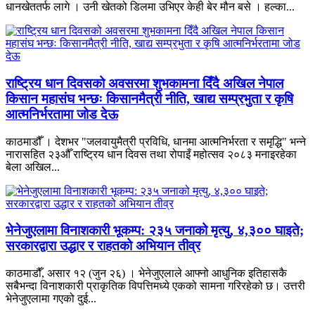
धानखेततर्फ लागे । उनी खेतको डिलमा उभिएर केही बेर मौन बसे । हल्का...
राष्ट्रिय धान दिवसको अवसरमा शुभकामना दिँदै अखिल नेपाल
किसान महासंघ भन्छः किसानमैत्री नीति, खाद्य सम्प्रभुता र कृषि
आत्मनिर्भरतामा जोड देऊ
काठमाडौँ । देशभर "जलवायुमैत्री प्रविधि, धानमा आत्मनिर्भरता र समृद्धि" भन्ने
नारासहित २३औँ राष्ट्रिय धान दिवस तथा रोपाइँ महोत्सव २०८३ मनाइरहेका
बेला अखिल...
भेनेजुएलामा विनाशकारी भूकम्प: २३५ जनाको मृत्यु, ४,३०० घाइते;
सरकारद्वारा उद्धार र राहतको अभियान तीव्र
काठमाडौँ, असार १२ (जुन २६) । भेनेजुएलाले आफ्नो आधुनिक इतिहासकै
सबैभन्दा विनाशकारी प्राकृतिक विपत्तिमध्ये एकको सामना गरिरहेको छ। उत्तरी
भेनेजुएलामा गएको दुई...