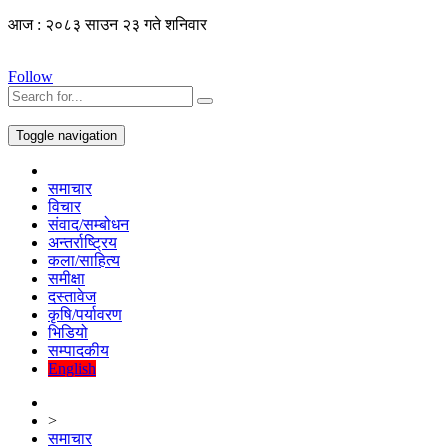
आज : २०८३ साउन २३ गते शनिवार
Follow
Toggle navigation
समाचार
विचार
संवाद/सम्बोधन
अन्तर्राष्ट्रिय
कला/साहित्य
समीक्षा
दस्तावेज
कृषि/पर्यावरण
भिडियो
सम्पादकीय
English
>
समाचार