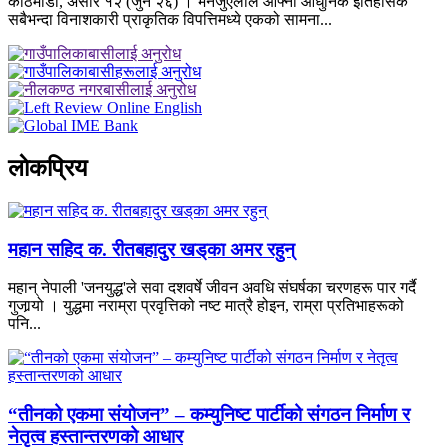
काठमाडौँ, असार १२ (जुन २६) । भेनेजुएलाले आफ्नो आधुनिक इतिहासकै
सबैभन्दा विनाशकारी प्राकृतिक विपत्तिमध्ये एकको सामना...
लाेकप्रिय
महान सहिद क. रीतबहादुर खड्‌का अमर रहुन्
महान् नेपाली 'जनयुद्ध'ले सवा दशवर्षे जीवन अवधि संघर्षका चरणहरू पार गर्दै
गुजार्‍यो । युद्धमा नराम्रा प्रवृत्तिको नष्ट मात्रै होइन, राम्रा प्रतिभाहरूको
पनि...
“तीनको एकमा संयोजन” – कम्युनिष्ट पार्टीको संगठन निर्माण र
नेतृत्व हस्तान्तरणको आधार