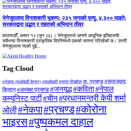
भेनेजुएलामा विनाशकारी भूकम्प: २३५ जनाको मृत्यु, ४,३०० घाइते;
सरकारद्वारा उद्धार र राहतको अभियान तीव्र
काठमाडौँ, असार १२ (जुन २६) । भेनेजुएलाले आफ्नो आधुनिक इतिहासकै
सबैभन्दा विनाशकारी प्राकृतिक विपत्तिमध्ये एकको सामना गरिरहेको छ। उत्तरी
भेनेजुएलामा गएको दुई...
Tag Cloud
#समाजवाद
क. प्रचण्ड
#माओवादी
#भरत पोखरेल
#नेकपा (माओवादी केन्द्र)
#जनयुद्ध
#कविता
#नेपाल
#अध्यक्ष प्रचण्ड
किसान
#प्रधानमन्त्री केपी शर्मा
कम्युनिस्ट पार्टी
#चीन
#कोरोना
#प्रचण्ड
#नेकपा
ओली
#पुष्पकमल दाहाल
भाइरस