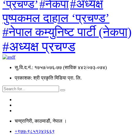
#अध्यक्ष
#नेकपा
‘प्रचण्ड’
पुष्पकमल दाहाल ‘प्रचण्ड’
#नेपाल कम्युनिष्ट पार्टी (नेकपा)
#अध्यक्ष प्रचण्ड
सु.वि.द.नं.: १७५७/०७६-७७ (साविक ४४२/०७३-०७४)
प्रकाशक: श्री प्रकृति मिडिया प्रा. लि.
चन्द्रागिरी, काठमाडाैं, नेपाल ।
+९७७-९८५१२४२६६९