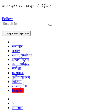
आज : २०८३ साउन २१ गते बिहीवार
Follow
Toggle navigation
समाचार
विचार
संवाद/सम्बोधन
अन्तर्राष्ट्रिय
कला/साहित्य
समीक्षा
दस्तावेज
कृषि/पर्यावरण
भिडियो
सम्पादकीय
English
>
समाचार