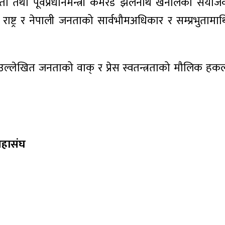
्ठ नेता तथा पूर्वप्रधानमन्त्री कमरेड झलनाथ खनालको सं
्ट्र र नेपाली जनताको सार्वभौमअधिकार र सम्प्रभुतामाथ
मा उल्लेखित जनताको वाक्‌ र प्रेस स्वतन्त्रताको मौलिक हक
महासंघ