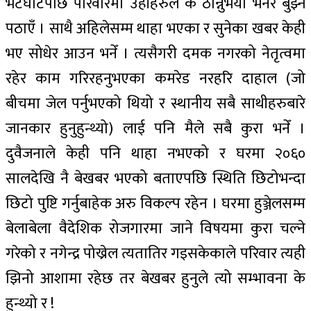
भेटघाटपछि परिवारमा उहाँहरुले के ठान्नुभयो भनेर बुझ्न
पठाएँ । साथै अहिलेसम्म थाहा भएका र सुनेका खबर केही
भए सोधेर आउन भनेँ । त्यसैगरी दमक नगरको नेतृत्वमा
रहेर काम गरिरहनुभएका कमरेड नरहरि दाहाल (जो
बीचमा जेल पर्नुभएको थियो र स्थानीय सबै साथीहरुबारे
जानकार हुनुहुन्थ्यो) लाई पनि मैले सबै कुरा भनेँ ।
दुवैजनाले केही पनि थाहा नभएको र घरमा २०६०
सालदेखि नै बेखबर भएको बताएपछि स्थिति छिटोभन्दा
छिटो पुष्टि गर्नुबाहेक अरु विकल्प रहेन । घरमा हुञ्जेलसम्म
बेलाबेला वैदेशिक रोजगारमा जाने विषयमा कुरा चल्ने
गरेको र नगेन्द्र पोख्रेल त्यतातिर गइसकेकाले परिवार त्यही
झिनो आशामा रहेछ तर बेखबर हुनुले त्यो सम्भावना के
हुन्थ्यो र !