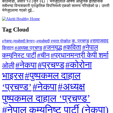
काठमाडौँ, असार १२ (जुन २६) । भेनेजुएलाले आफ्नो आधुनिक इतिहासकै
सबैभन्दा विनाशकारी प्राकृतिक विपत्तिमध्ये एकको सामना गरिरहेको छ। उत्तरी
भेनेजुएलामा गएको दुई...
Tag Cloud
#समाजवाद
क. प्रचण्ड
#माओवादी
#भरत पोखरेल
#नेकपा (माओवादी केन्द्र)
#जनयुद्ध
#कविता
#नेपाल
#अध्यक्ष प्रचण्ड
किसान
#प्रधानमन्त्री केपी शर्मा
कम्युनिस्ट पार्टी
#चीन
#कोरोना
#प्रचण्ड
#नेकपा
ओली
#पुष्पकमल दाहाल
भाइरस
#अध्यक्ष
#नेकपा
‘प्रचण्ड’
पुष्पकमल दाहाल ‘प्रचण्ड’
#नेपाल कम्युनिष्ट पार्टी (नेकपा)