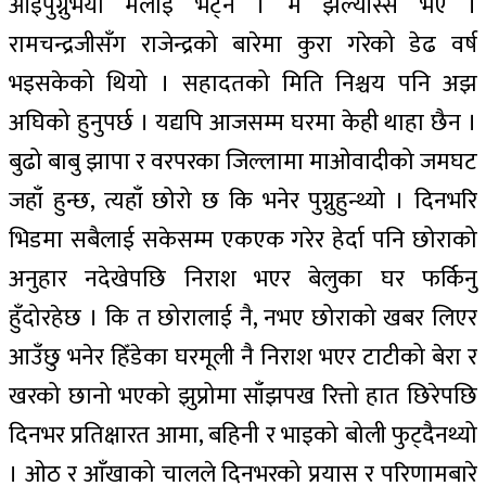
आइपुग्नुभयो मलाई भेट्न । म झल्याँस्स भएँ ।
रामचन्द्रजीसँग राजेन्द्रको बारेमा कुरा गरेको डेढ वर्ष
भइसकेको थियो । सहादतको मिति निश्चय पनि अझ
अघिको हुनुपर्छ । यद्यपि आजसम्म घरमा केही थाहा छैन ।
बुढो बाबु झापा र वरपरका जिल्लामा माओवादीको जमघट
जहाँ हुन्छ, त्यहाँ छोरो छ कि भनेर पुग्नुहुन्थ्यो । दिनभरि
भिडमा सबैलाई सकेसम्म एकएक गरेर हेर्दा पनि छोराको
अनुहार नदेखेपछि निराश भएर बेलुका घर फर्किनु
हुँदोरहेछ । कि त छोरालाई नै, नभए छोराको खबर लिएर
आउँछु भनेर हिँडेका घरमूली नै निराश भएर टाटीको बेरा र
खरको छानो भएको झुप्रोमा साँझपख रित्तो हात छिरेपछि
दिनभर प्रतिक्षारत आमा, बहिनी र भाइको बोली फुट्दैनथ्यो
। ओठ र आँखाको चालले दिनभरको प्रयास र परिणामबारे