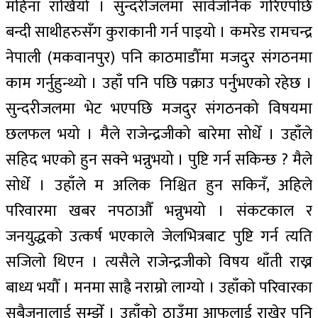
महिना राखियो । सुन्दरीजलमा सार्वजनिक गरिएपछि
बन्दी साथीहरुसँग कुराकानी गर्न पाइयो । कमरेड रामचन्द्र
नेपाली (मकवानपुर) पनि काठमाडौँमा मजदुर संगठनमा
काम गर्नुहुन्थ्यो । उहाँ पनि पछि पक्राउ पर्नुभएको रहेछ ।
सुन्दरीजलमा भेट भएपछि मजदुर संगठनको विषयमा
छलफल भयो । मैले राजेन्द्रजीको बारेमा सोधेँ । उहाँले
सहिद भएको हुन सक्ने भन्नुभयो । पुष्टि गर्न सकिन्छ ? मैले
सोधेँ । उहाँले म अलिक निश्चित हुन सकिनँ, अहिले
परिवारमा खबर नपठाऔँ भन्नुभयो । संकटकाल र
जनयुद्धको उत्कर्ष भएकाले जेलभित्रबाट पुष्टि गर्न त्यति
सजिलो थिएन । त्यसैले राजेन्द्रजीको विषय थाँती राख्न
बाध्य भयौँ । मनमा साह्रै नराम्रो लाग्यो । उहाँको परिवारका
सबैजनालाई सम्झेँ । उहाँको ठाउँमा आफूलाई राखेर पनि