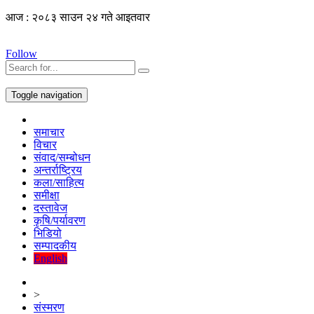
आज : २०८३ साउन २४ गते आइतवार
Follow
Toggle navigation
समाचार
विचार
संवाद/सम्बोधन
अन्तर्राष्ट्रिय
कला/साहित्य
समीक्षा
दस्तावेज
कृषि/पर्यावरण
भिडियो
सम्पादकीय
English
>
संस्मरण