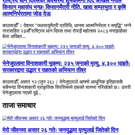
राष्ट्रिय धान दिवसको अवसरमा शुभकामना दिँदै अखिल नेपाल
किसान महासंघ भन्छः किसानमैत्री नीति, खाद्य सम्प्रभुता र कृषि
आत्मनिर्भरतामा जोड देऊ
काठमाडौँ । देशभर "जलवायुमैत्री प्रविधि, धानमा आत्मनिर्भरता र समृद्धि" भन्ने
नारासहित २३औँ राष्ट्रिय धान दिवस तथा रोपाइँ महोत्सव २०८३ मनाइरहेका
बेला अखिल...
भेनेजुएलामा विनाशकारी भूकम्प: २३५ जनाको मृत्यु, ४,३०० घाइते;
सरकारद्वारा उद्धार र राहतको अभियान तीव्र
काठमाडौँ, असार १२ (जुन २६) । भेनेजुएलाले आफ्नो आधुनिक इतिहासकै
सबैभन्दा विनाशकारी प्राकृतिक विपत्तिमध्ये एकको सामना गरिरहेको छ। उत्तरी
भेनेजुएलामा गएको दुई...
ताजा समाचार
मेरो जीवनमा असार २६ गतेः जनयुद्धमा मृत्युलाई जितेको दिन