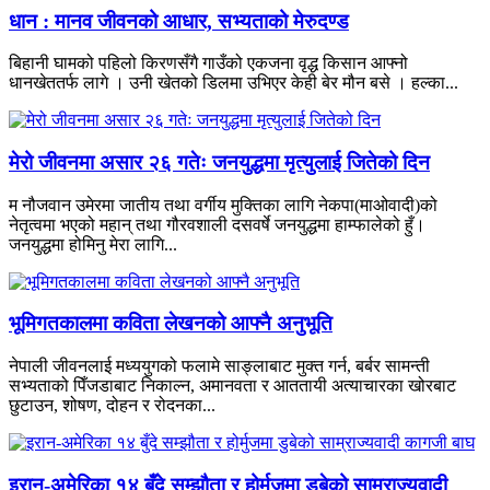
धान : मानव जीवनको आधार, सभ्यताको मेरुदण्ड
बिहानी घामको पहिलो किरणसँगै गाउँको एकजना वृद्ध किसान आफ्नो
धानखेततर्फ लागे । उनी खेतको डिलमा उभिएर केही बेर मौन बसे । हल्का...
मेरो जीवनमा असार २६ गतेः जनयुद्धमा मृत्युलाई जितेको दिन
म नौजवान उमेरमा जातीय तथा वर्गीय मुक्तिका लागि नेकपा(माओवादी)को
नेतृत्वमा भएको महान् तथा गौरवशाली दसवर्षे जनयुद्धमा हाम्फालेको हुँ।
जनयुद्धमा होमिनु मेरा लागि...
भूमिगतकालमा कविता लेखनको आफ्नै अनुभूति
नेपाली जीवनलाई मध्ययुगको फलामे साङ्लाबाट मुक्त गर्न, बर्बर सामन्ती
सभ्यताको पिँजडाबाट निकाल्न, अमानवता र आततायी अत्याचारका खोरबाट
छुटाउन, शोषण, दोहन र रोदनका...
इरान-अमेरिका १४ बुँदे सम्झौता र होर्मुजमा डुबेको साम्राज्यवादी