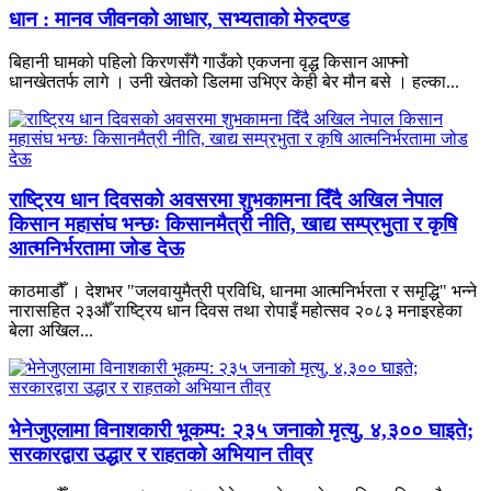
धान : मानव जीवनको आधार, सभ्यताको मेरुदण्ड
बिहानी घामको पहिलो किरणसँगै गाउँको एकजना वृद्ध किसान आफ्नो
धानखेततर्फ लागे । उनी खेतको डिलमा उभिएर केही बेर मौन बसे । हल्का...
राष्ट्रिय धान दिवसको अवसरमा शुभकामना दिँदै अखिल नेपाल
किसान महासंघ भन्छः किसानमैत्री नीति, खाद्य सम्प्रभुता र कृषि
आत्मनिर्भरतामा जोड देऊ
काठमाडौँ । देशभर "जलवायुमैत्री प्रविधि, धानमा आत्मनिर्भरता र समृद्धि" भन्ने
नारासहित २३औँ राष्ट्रिय धान दिवस तथा रोपाइँ महोत्सव २०८३ मनाइरहेका
बेला अखिल...
भेनेजुएलामा विनाशकारी भूकम्प: २३५ जनाको मृत्यु, ४,३०० घाइते;
सरकारद्वारा उद्धार र राहतको अभियान तीव्र