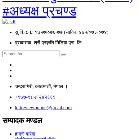
#अध्यक्ष प्रचण्ड
सु.वि.द.नं.: १७५७/०७६-७७ (साविक ४४२/०७३-०७४)
प्रकाशक: श्री प्रकृति मिडिया प्रा. लि.
चन्द्रागिरी, काठमाडाैं, नेपाल ।
+९७७-९८५१२४२६६९
leftreviewonline@gmail.com
सम्पादक मण्डल
हाम्रो बारेमा