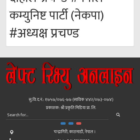
कम्युनिष्ट पार्टी (नेकपा)
#अध्यक्ष प्रचण्ड
सु.वि.द.नं.: १७५७/०७६-७७ (साविक ४४२/०७३-०७४)
प्रकाशक: श्री प्रकृति मिडिया प्रा. लि.
चन्द्रागिरी, काठमाडाैं, नेपाल ।