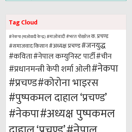
Tag Cloud
क. प्रचण्ड
#भरत पोखरेल
#नेकपा (माओवादी केन्द्र)
#माओवादी
#जनयुद्ध
#अध्यक्ष प्रचण्ड
किसान
#समाजवाद
#कविता
#नेपाल कम्युनिस्ट पार्टी
#चीन
#नेकपा
#प्रधानमन्त्री केपी शर्मा ओली
#कोरोना भाइरस
#प्रचण्ड
#पुष्पकमल दाहाल ‘प्रचण्ड’
#अध्यक्ष पुष्पकमल
#नेकपा
#नेपाल
दाहाल ‘प्रचण्ड’