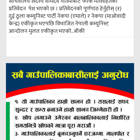
सचिवालय सदस्य वामदेव गौतमाबाट फरक मतसहितको
प्रतिवेदन पेश भएको छ । प्रतिवेदनको पूर्णपाठ हेर्नुहोस् (१)
दुई ठूला कम्युनिस्ट पार्टी नेकपा (एमाले) र नेकपा (माओवादी
केन्द्र) एकीकृत भएपछि विभाजित नेपाली कम्युनिस्ट
आन्दोलन मुलतः एकीकृत भएको...
बाँकी